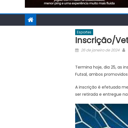
Esportes
Inscrição/Ve
Posted
26 de janeiro de 2024
on
Termina hoje, dia 25, as 
Futsal, ambos promovidos
A inscrição é efetuada m
ser retirada e entregue na