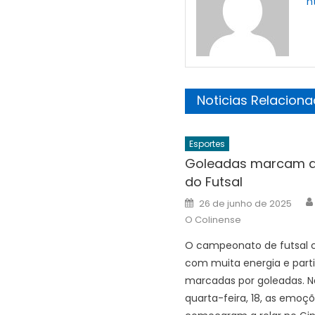
h
Noticias Relacion
Esportes
Goleadas marcam a
do Futsal
Posted
26 de junho de 2025
on
O Colinense
O campeonato de futsal
com muita energia e part
marcadas por goleadas. N
quarta-feira, 18, as emoç