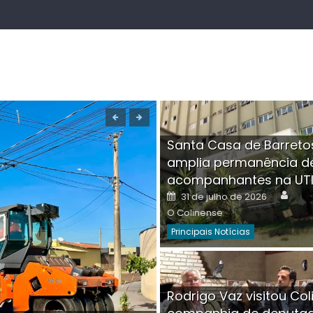
Santa Casa de Barreto
amplia permanência d
acompanhantes na UT
Auth
Posted
31 de julho de 2026
on
O Colinense
Principais Notícias
Boutique na Av. Â
Rodrigo Vaz visitou Col
invadida por cri
Aut