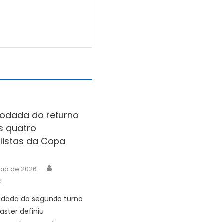
rodada do returno
s quatro
listas da Copa
Author
aio de 2026
e
odada do segundo turno
ster definiu