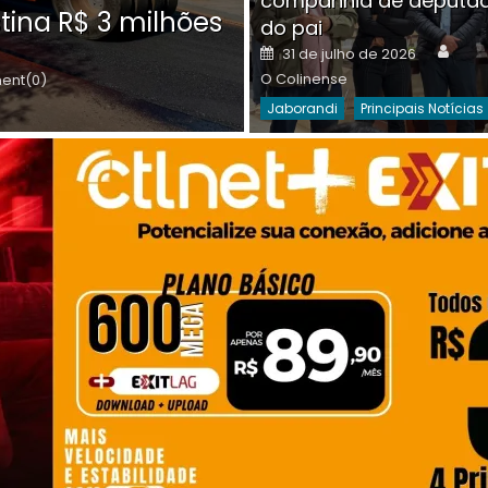
companhia de deputa
Posted
O C
30 de julho de 2026
tina R$ 3 milhões
on
do pai
Destaques Da Semana
Princip
Auth
Posted
31 de julho de 2026
on
O Colinense
nt(0)
Jaborandi
Principais Notícias