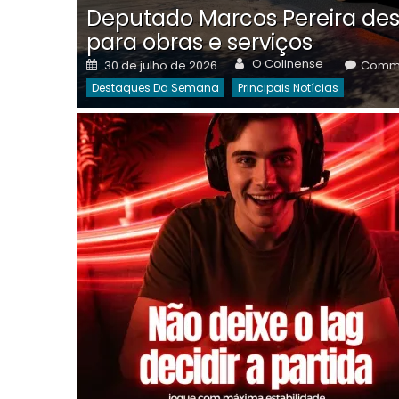
Deputado Marcos Pereira des
para obras e serviços
Author
Posted
O Colinense
30 de julho de 2026
Comme
on
Destaques Da Semana
Principais Notícias