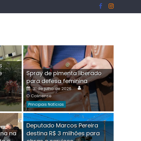
s
e
Spray de pimenta liberado
I
para defesa feminina
or
Author
Posted
31 de julho de 2026
on
O Colinense
Principais Notícias
ngelo Martins Tristão é
Deputado Marcos Pereira
ina na
destina R$ 3 milhões para
minoso mascarado
Empres
hor