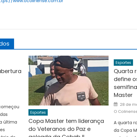
ttps://www.ocolinense.com.br
ados
Esportes
bertura
Quarta 
define o
semifina
Author
Master
Posted
28 de m
 começou
on
O Colinens
Esportes
idas
Copa Master tem liderança
a última
A quarta r
do Veteranos do Paz e
ões
da Copa Ma
goleada da Cohab II