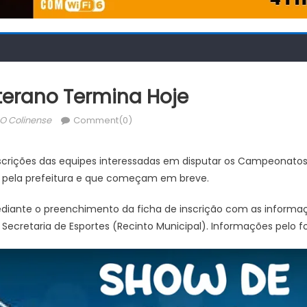
terano Termina Hoje
Author
O Colinense
Comment(0)
inscrições das equipes interessadas em disputar os Campeonato
 pela prefeitura e que começam em breve.
ediante o preenchimento da ficha de inscrição com as informa
 Secretaria de Esportes (Recinto Municipal). Informações pelo f