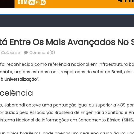
stá Entre Os Mais Avançados N
uthor
 Colinense
Comment(0)
foi reconhecido como referência nacional em infraestrutura bá
amento
, um dos estudos mais respeitados do setor no Brasil, clas
à Universalização”
.
xcelência
ão, Jaborandi obteve uma pontuação igual ou superior a 489 p
conduzida pela Associação Brasileira de Engenharia Sanitária e 
istema Nacional de Informações em Saneamento Básico (SINIS
unicípios brasileiros, onde apenas um pequeno grupo figurou no 