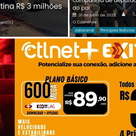
companhia de deputa
Posted
O C
30 de julho de 2026
tina R$ 3 milhões
on
do pai
Destaques Da Semana
Princip
Auth
Posted
31 de julho de 2026
on
O Colinense
nt(0)
Jaborandi
Principais Notícias