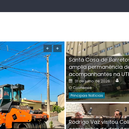
Santa Casa de Barreto
amplia permanência d
acompanhantes na UT
Auth
Posted
31 de julho de 2026
on
O Colinense
Principais Notícias
Boutique na Av. Â
Rodrigo Vaz visitou Col
invadida por cri
Aut