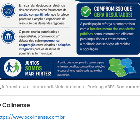
o
,
Infraestrutura
,
Jaborandi
,
Meio Ambiente
,
Ranking ABES
,
Saneamen
 Colinense
ttps://www.ocolinense.com.br