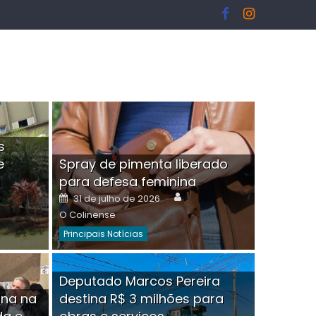
s
e
Spray de pimenta liberado
I
para defesa feminina
or
Author
Posted
31 de julho de 2026
on
O Colinense
Principais Notícias
ngelo Martins Tristão é
Deputado Marcos Pereira
ina na
destina R$ 3 milhões para
minoso mascarado
Empres
hor