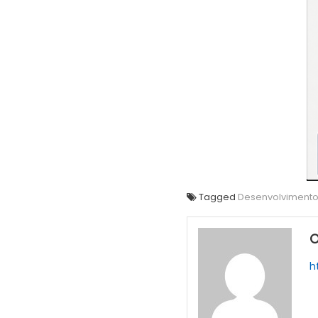
Tagged
Desenvolviment
O
h