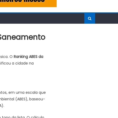
o Saneamento
sica. O
Ranking ABES da
sificou a cidade na
ontos, em uma escala que
Ambiental (ABES), baseou-
A).
topo da lista. O cálculo