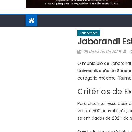
Jaborandi
Jaborandi E
Posted
A
25 de junho de 2026
O
on
O município de Jaborandi 
Universalização do Sane
categoria máxima:
“Rumo 
Critérios de E
Para alcançar essa posiç
vai até 500. A avaliação, 
se em dados de 2024 do S
O estudo analisou 2.558 m