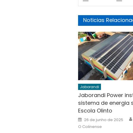
Noticias Relacion
Jaborandi
Jaborandi Power ins
sistema de energia 
Escola Olinto
Posted
26 de junho de 2025
on
O Colinense