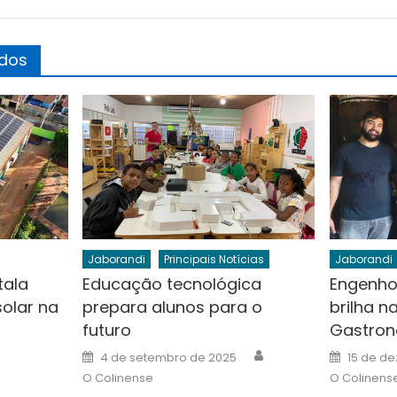
ados
Jaborandi
Principais Notícias
Jaborandi
tala
Educação tecnológica
Engenho
solar na
prepara alunos para o
brilha n
futuro
Gastron
Author
Author
Posted
Posted
4 de setembro de 2025
15 de d
on
on
O Colinense
O Colinens