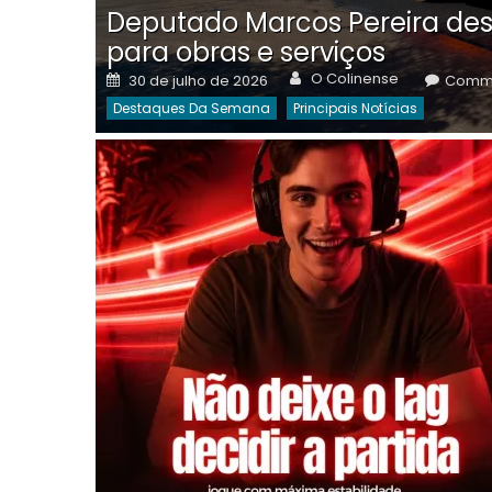
Deputado Marcos Pereira des
para obras e serviços
Author
Posted
O Colinense
30 de julho de 2026
Comme
on
Destaques Da Semana
Principais Notícias