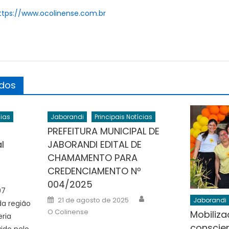
ttps://www.ocolinense.com.br
ados
cias
Jaborandi
Principais Notícias
PREFEITURA MUNICIPAL DE
l
JABORANDI EDITAL DE
CHAMAMENTO PARA
uthor
CREDENCIAMENTO Nº
004/2025
07
Author
Posted
21 de agosto de 2025
Jaborandi
da região
on
O Colinense
Mobiliz
ria
conscien
ido pelo