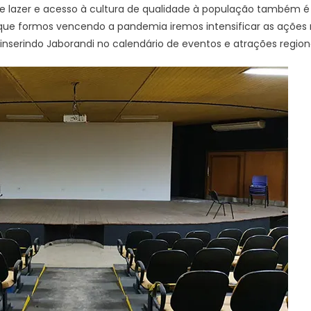
 lazer e acesso à cultura de qualidade à população também é 
que formos vencendo a pandemia iremos intensificar as ações n
nserindo Jaborandi no calendário de eventos e atrações regionais