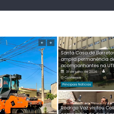
Santa Casa de Barreto
amplia permanência d
acompanhantes na UT
Auth
Posted
31 de julho de 2026
on
O Colinense
Principais Notícias
Boutique na Av. Â
Rodrigo Vaz visitou Col
invadida por cri
Aut