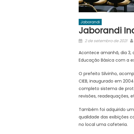
Jaborandi
Jaborandi I
Posted
2 de setembro de 2021
on
Acontece amanhã, dia 3, 
Educação Básica com a exi
O prefeito Silvinho, acom
CIEB, inaugurado em 2004
completo sistema de prot
revisões, readequações, e
Também foi adquirido um 
qualidade das exibições 
no local uma cafeteria.