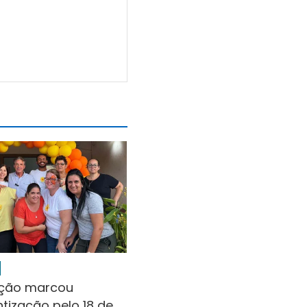
ação marcou
tização pelo 18 de