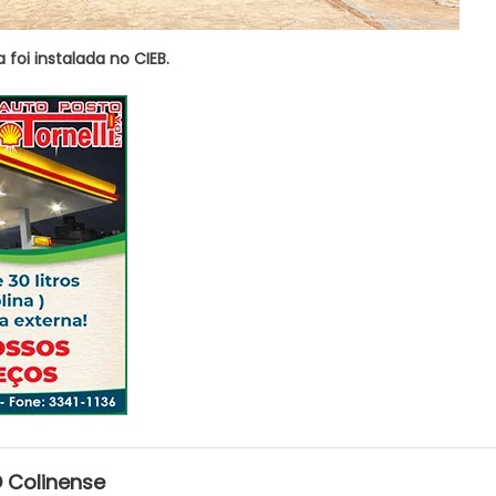
foi instalada no CIEB.
 Colinense