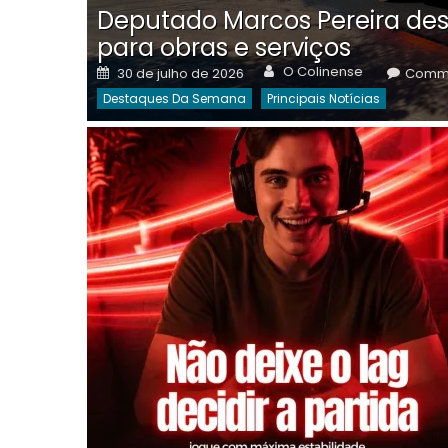
Deputado Marcos Pereira des
para obras e serviços
Author
Posted
O Colinense
30 de julho de 2026
Comme
on
Destaques Da Semana
Principais Notícias