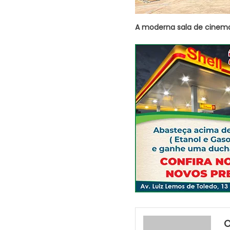
A moderna sala de cinema 
O