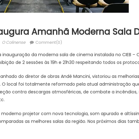
naugura Amanhã Moderna Sala 
Author
O Colinense
Comment(0)
a inauguração da moderna sala de cinema instalada no CIEB – 
bição de 2 sessões às 19h e 21h30 respeitando todos os protocol
panhado do diretor de obras Andé Mancini, vistoriou as melhoria
. O local foi totalmente reformado pela atual administração
eção contra descargas atmosféricas, de combate a incêndios, 
tc.
moderno projetor com nova tecnologia, som apurado e altíssi
comparadas as melhores salas da região. Nos próximos dias t