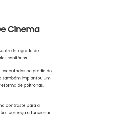
De Cinema
Centro Integrado de
os sanitários.
s executadas no prédio do
 que também implantou um
reforma de poltronas,
mo contraste para a
ambém começa a funcionar