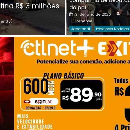
companhia de deputa
Posted
O C
30 de julho de 2026
tina R$ 3 milhões
on
do pai
Destaques Da Semana
Princip
Auth
Posted
31 de julho de 2026
on
O Colinense
nt(0)
Jaborandi
Principais Notícias