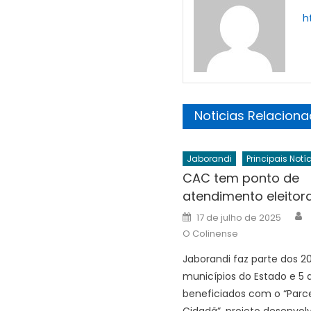
h
Noticias Relacion
Jaborandi
Principais Notí
CAC tem ponto de
atendimento eleitora
A
Posted
17 de julho de 2025
on
O Colinense
Jaborandi faz parte dos 2
municípios do Estado e 5 
beneficiados com o “Parce
Cidadã”, projeto desenvolv