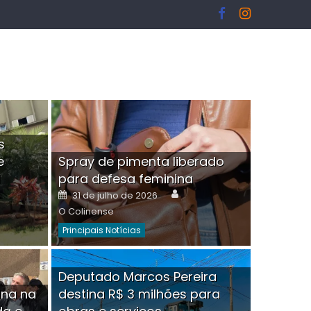
s
e
Spray de pimenta liberado
I
para defesa feminina
or
Author
Posted
31 de julho de 2026
on
O Colinense
Principais Notícias
ngelo Martins Tristão é
Deputado Marcos Pereira
ina na
destina R$ 3 milhões para
minoso mascarado
Empres
hor