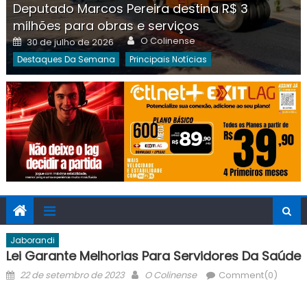
Deputado Marcos Pereira destina R$ 3
milhões para obras e serviços
Author
Posted
O Colinense
30 de julho de 2026
on
Destaques Da Semana
Principais Notícias
Jaborandi
Lei Garante Melhorias Para Servidores Da Saúde
Posted
Author
22 de setembro de 2023
O Colinense
Comment(0)
on