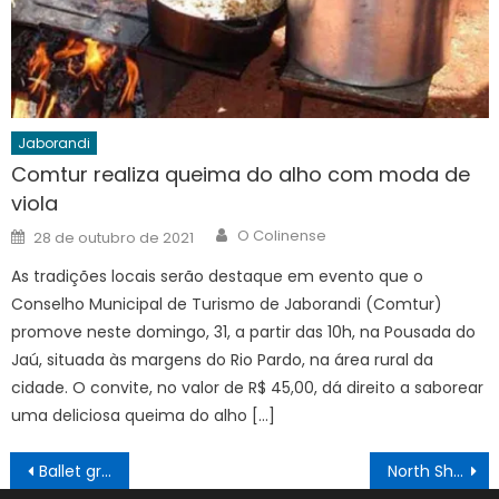
Jaborandi
Comtur realiza queima do alho com moda de
viola
Author
Posted
O Colinense
28 de outubro de 2021
on
As tradições locais serão destaque em evento que o
Conselho Municipal de Turismo de Jaborandi (Comtur)
promove neste domingo, 31, a partir das 10h, na Pousada do
Jaú, situada às margens do Rio Pardo, na área rural da
cidade. O convite, no valor de R$ 45,00, dá direito a saborear
uma deliciosa queima do alho […]
Navegação
Ballet gratuito encanta crianças e transforma vidas
North Shopping Barretos recebe cerimônia de premiação de concurso cultural