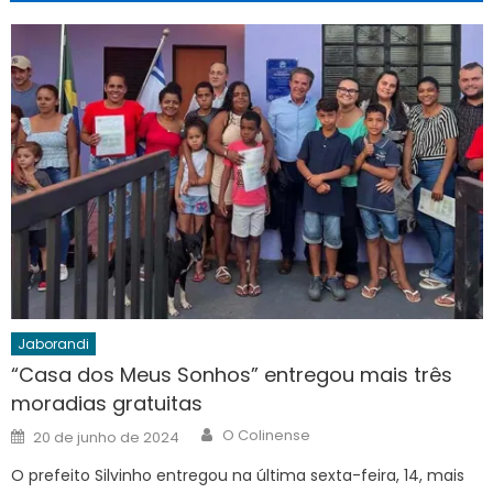
Jaborandi
“Casa dos Meus Sonhos” entregou mais três
moradias gratuitas
Author
Posted
O Colinense
20 de junho de 2024
on
O prefeito Silvinho entregou na última sexta-feira, 14, mais