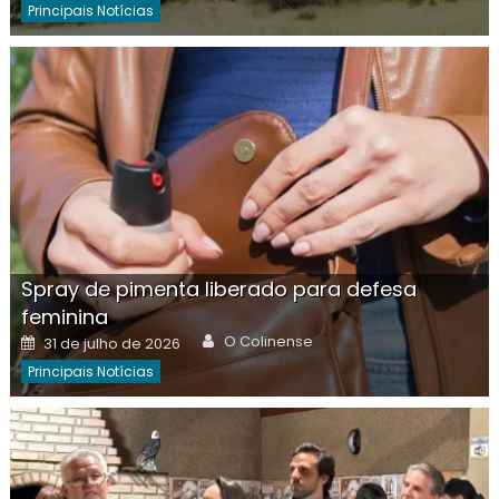
Principais Notícias
Spray de pimenta liberado para defesa
feminina
Author
Posted
O Colinense
31 de julho de 2026
on
Principais Notícias