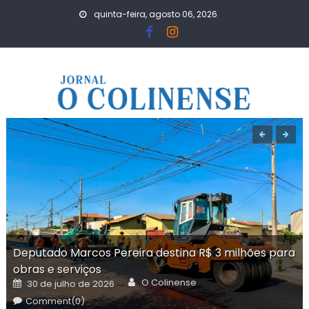
Skip
quinta-feira, agosto 06, 2026
to
content
Deputado Marcos Pereira destina R$ 3 milhões para
obras e serviços
Author
Posted
O Colinense
30 de julho de 2026
on
Comment(0)