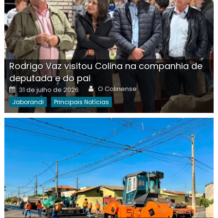
Rodrigo Vaz visitou Colina na companhia de
deputada e do pai
Author
Posted
O Colinense
31 de julho de 2026
on
Jaborandi
Principais Notícias