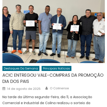
Destaques Da Semana
Principais Notícias
ACIC ENTREGOU VALE-COMPRAS DA PROMOÇÃO
DIA DOS PAIS
Author
Posted
O Colinense
14 de agosto de 2025
on
Na tarde da última segunda-feira, dia 11, a Associação
Comercial e Industrial de Colina realizou o sorteio da