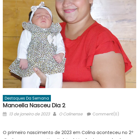
Destaques Da Semana
Manoella Nasceu Dia 2
Posted
Author
13 de janeiro de 2023
O Colinense
Comment(0)
on
O primeiro nascimento de 2023 em Colina aconteceu no 2º