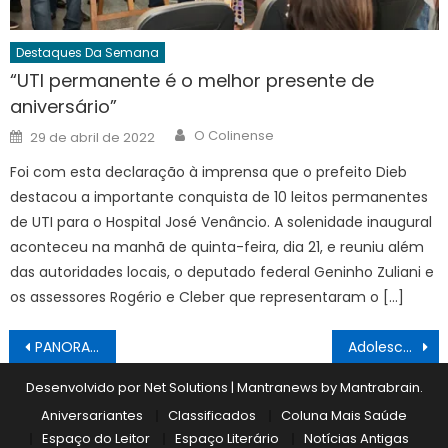
Destaques Da Semana
“UTI permanente é o melhor presente de
aniversário”
Author
Posted
O Colinense
29 de abril de 2022
on
Foi com esta declaração à imprensa que o prefeito Dieb
destacou a importante conquista de 10 leitos permanentes
de UTI para o Hospital José Venâncio. A solenidade inaugural
aconteceu na manhã de quinta-feira, dia 21, e reuniu além
das autoridades locais, o deputado federal Geninho Zuliani e
os assessores Rogério e Cleber que representaram o […]
Navegação
PANORAMA 12/01
Adolescente, vítima mais grave de tiroteio no lago, segue internado
de
Desenvolvido por Net Solutions
|
Mantranews by
Mantrabrain
.
Post
Aniversariantes
Classificados
Coluna Mais Saúde
Espaço do Leitor
Espaço Literário
Notícias Antigas