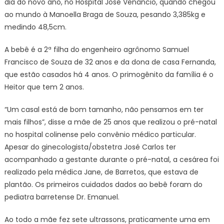
dia do novo ano, no Hospital José Venâncio, quando chegou
ao mundo à Manoella Braga de Souza, pesando 3,385kg e
medindo 48,5cm.
A bebê é a 2ª filha do engenheiro agrônomo Samuel
Francisco de Souza de 32 anos e da dona de casa Fernanda,
que estão casados há 4 anos. O primogênito da família é o
Heitor que tem 2 anos.
“Um casal está de bom tamanho, não pensamos em ter
mais filhos”, disse a mãe de 25 anos que realizou o pré-natal
no hospital colinense pelo convênio médico particular.
Apesar do ginecologista/obstetra José Carlos ter
acompanhado a gestante durante o pré-natal, a cesárea foi
realizado pela médica Jane, de Barretos, que estava de
plantão. Os primeiros cuidados dados ao bebê foram do
pediatra barretense Dr. Emanuel.
Ao todo a mãe fez sete ultrassons, praticamente uma em