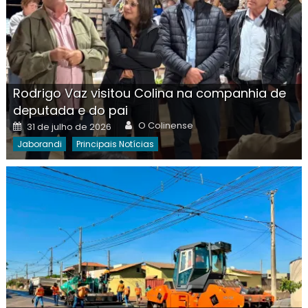
Rodrigo Vaz visitou Colina na companhia de
deputada e do pai
Author
Posted
O Colinense
31 de julho de 2026
on
Jaborandi
Principais Notícias