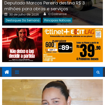
Deputado Marcos Pereira destina R$ 3
milhões para obras e serviços
Author
Posted
O Colinense
30 de julho de 2026
on
Destaques Da Semana
Principais Notícias