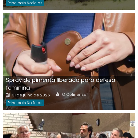
Principais Notícias
Spray de pimenta liberado para defesa
feminina
Author
Posted
O Colinense
31 de julho de 2026
on
Principais Notícias