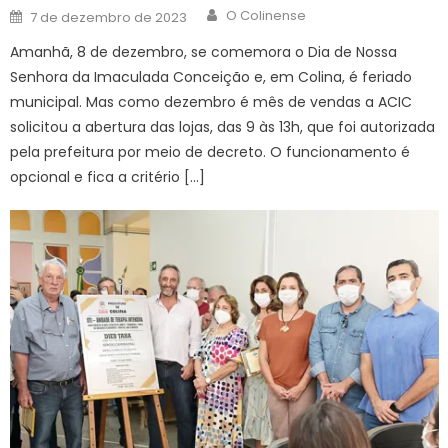
Author
Posted
O Colinense
7 de dezembro de 2023
on
Amanhã, 8 de dezembro, se comemora o Dia de Nossa
Senhora da Imaculada Conceição e, em Colina, é feriado
municipal. Mas como dezembro é mês de vendas a ACIC
solicitou a abertura das lojas, das 9 às 13h, que foi autorizada
pela prefeitura por meio de decreto. O funcionamento é
opcional e fica a critério […]