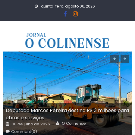
Skip
quinta-feira, agosto 06, 2026
to
content
Deputado Marcos Pereira destina R$ 3 milhões para
obras e serviços
Author
Posted
O Colinense
30 de julho de 2026
on
Comment(0)