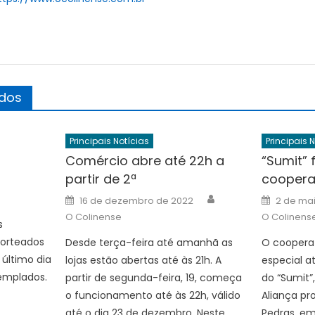
ados
Principais Notícias
Principais 
Comércio abre até 22h a
“Sumit” 
partir de 2ª
cooperat
Author
Author
Posted
Posted
16 de dezembro de 2022
2 de ma
on
on
O Colinense
O Colinens
s
sorteados
Desde terça-feira até amanhã as
O coopera
último dia
lojas estão abertas até às 21h. A
especial 
templados.
partir de segunda-feira, 19, começa
do “Sumit”
o funcionamento até às 22h, válido
Aliança pr
até o dia 23 de dezembro. Neste
Pedras, em