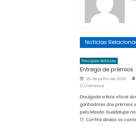
Noticias Relacion
Principais Notícias
Entrega de prêmios
Posted
25 de junho de 2026
on
O Colinense
Divulgada a lista oficial do
ganhadores dos prêmios 
pela Missão Guadalupe no 
17. Confira abaixo os con