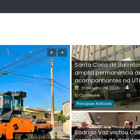
Santa Casa de Barreto
amplia permanência d
acompanhantes na UT
Auth
Posted
31 de julho de 2026
on
O Colinense
Principais Notícias
Boutique na Av. Â
Rodrigo Vaz visitou Col
invadida por cri
Aut