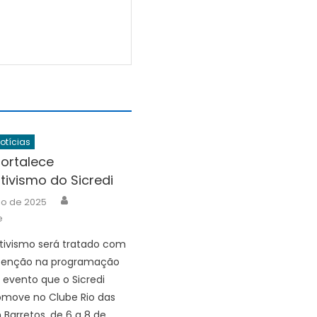
Notícias
fortalece
ivismo do Sicredi
Author
io de 2025
e
tivismo será tratado com
atenção na programação
, evento que o Sicredi
omove no Clube Rio das
 Barretos, de 6 a 8 de