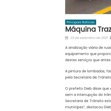
Principais Notícias
Máquina Traz 
Posted
23 de setembro de 2021
on
A sinalização viária de r
equipamento que proporci
destes serviços que antes
A pintura de lombadas, fai
pela Secretaria de Trânsi
O prefeito Dieb disse que
sem a interrupção do trân
Secretaria de Trânsito es
munícipes”, destacou Dieb