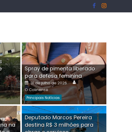
s
e
Spray de pimenta liberado
I
para defesa feminina
or
Author
Posted
31 de julho de 2026
on
O Colinense
Principais Notícias
ngelo Martins Tristão é
Deputado Marcos Pereira
ina na
destina R$ 3 milhões para
minoso mascarado
Empres
hor