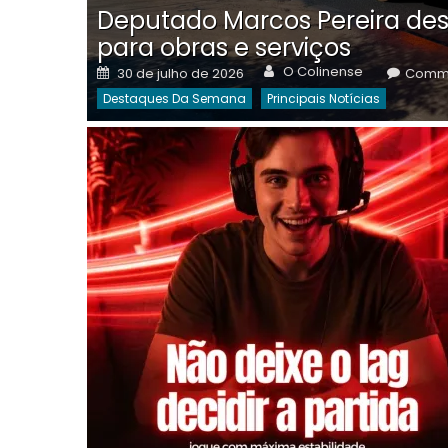
Deputado Marcos Pereira des
para obras e serviços
Author
Posted
O Colinense
30 de julho de 2026
Comme
on
Destaques Da Semana
Principais Notícias