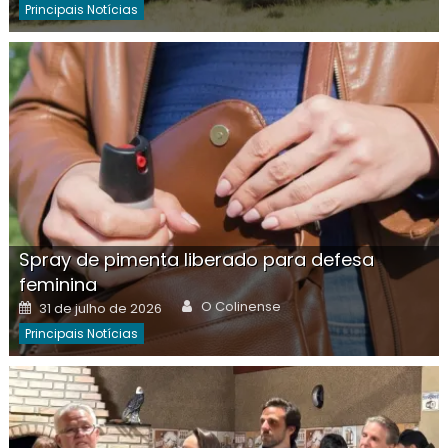
Principais Notícias
Spray de pimenta liberado para defesa
feminina
Author
Posted
O Colinense
31 de julho de 2026
on
Principais Notícias