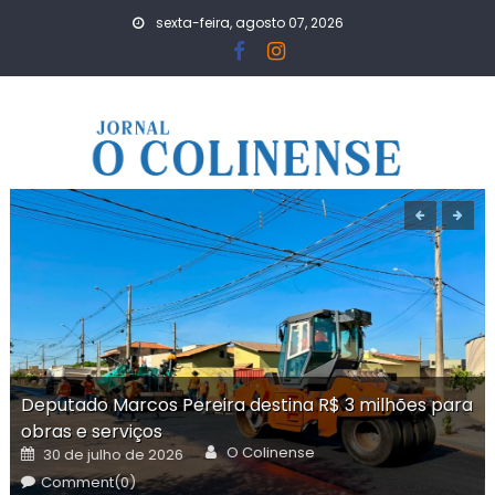
Skip
sexta-feira, agosto 07, 2026
to
content
Deputado Marcos Pereira destina R$ 3 milhões para
obras e serviços
Author
Posted
O Colinense
30 de julho de 2026
on
Comment(0)