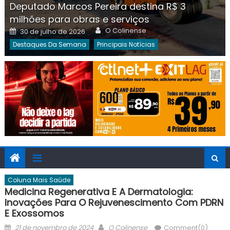
Deputado Marcos Pereira destina R$ 3
milhões para obras e serviços
Author
Posted
O Colinense
30 de julho de 2026
on
Destaques Da Semana
Principais Notícias
Coluna Mais Saúde
Medicina Regenerativa E A Dermatologia:
Inovações Para O Rejuvenescimento Com PDRN
E Exossomos
Posted
Author
21 de novembro de 2024
O Colinense
Comment(0)