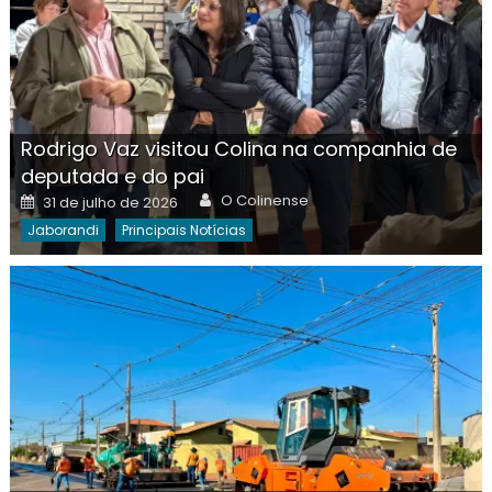
Rodrigo Vaz visitou Colina na companhia de
deputada e do pai
Author
Posted
O Colinense
31 de julho de 2026
on
Jaborandi
Principais Notícias