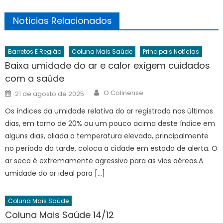
Noticias Relacionados
Barretos E Região
Coluna Mais Saúde
Principais Notícias
Baixa umidade do ar e calor exigem cuidados
com a saúde
Author
Posted
O Colinense
21 de agosto de 2025
on
Os índices da umidade relativa do ar registrado nos últimos
dias, em torno de 20% ou um pouco acima deste índice em
alguns dias, aliada a temperatura elevada, principalmente
no período da tarde, coloca a cidade em estado de alerta. O
ar seco é extremamente agressivo para as vias aéreas.A
umidade do ar ideal para […]
Coluna Mais Saúde
Coluna Mais Saúde 14/12