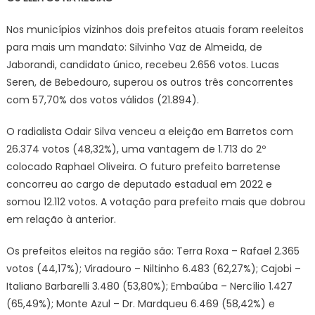
Nos municípios vizinhos dois prefeitos atuais foram reeleitos
para mais um mandato: Silvinho Vaz de Almeida, de
Jaborandi, candidato único, recebeu 2.656 votos. Lucas
Seren, de Bebedouro, superou os outros três concorrentes
com 57,70% dos votos válidos (21.894).
O radialista Odair Silva venceu a eleição em Barretos com
26.374 votos (48,32%), uma vantagem de 1.713 do 2º
colocado Raphael Oliveira. O futuro prefeito barretense
concorreu ao cargo de deputado estadual em 2022 e
somou 12.112 votos. A votação para prefeito mais que dobrou
em relação à anterior.
Os prefeitos eleitos na região são: Terra Roxa – Rafael 2.365
votos (44,17%); Viradouro – Niltinho 6.483 (62,27%); Cajobi –
Italiano Barbarelli 3.480 (53,80%); Embaúba – Nercílio 1.427
(65,49%); Monte Azul – Dr. Mardqueu 6.469 (58,42%) e