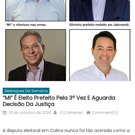
Destaques Da Semana
“Mi” É Eleito Prefeito Pela 3ª Vez E Aguarda
Decisão Da Justiça
Posted
Author
10 de outubro de 2024
O Colinense
Comment(0)
on
A disputa eleitoral em Colina nunca foi tão acirrada como a