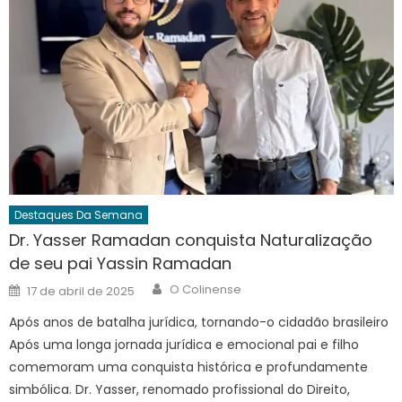
Destaques Da Semana
Dr. Yasser Ramadan conquista Naturalização
de seu pai Yassin Ramadan
Author
Posted
O Colinense
17 de abril de 2025
on
Após anos de batalha jurídica, tornando-o cidadão brasileiro
Após uma longa jornada jurídica e emocional pai e filho
comemoram uma conquista histórica e profundamente
simbólica. Dr. Yasser, renomado profissional do Direito,