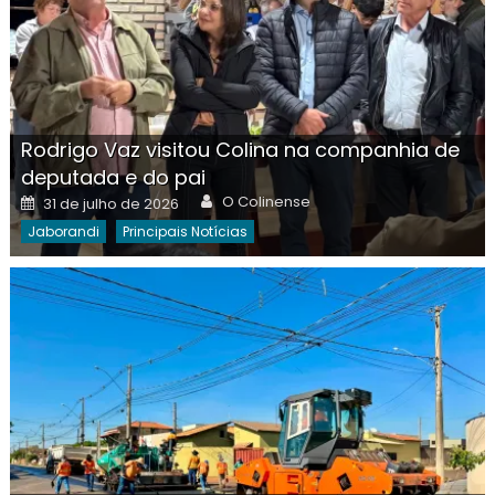
Rodrigo Vaz visitou Colina na companhia de
deputada e do pai
Author
Posted
O Colinense
31 de julho de 2026
on
Jaborandi
Principais Notícias