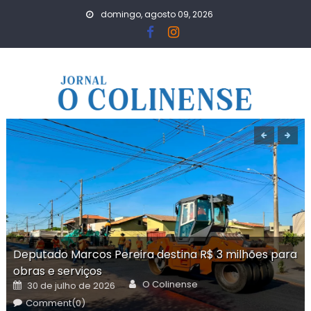
Skip
domingo, agosto 09, 2026
to
content
Deputado Marcos Pereira destina R$ 3 milhões para
obras e serviços
Author
Posted
O Colinense
30 de julho de 2026
on
Comment(0)