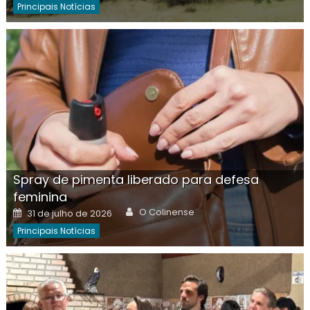
Principais Notícias
Spray de pimenta liberado para defesa
feminina
Author
Posted
O Colinense
31 de julho de 2026
on
Principais Notícias