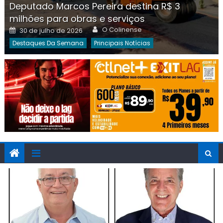
Deputado Marcos Pereira destina R$ 3
milhões para obras e serviços
Author
Posted
O Colinense
30 de julho de 2026
on
Destaques Da Semana
Principais Notícias