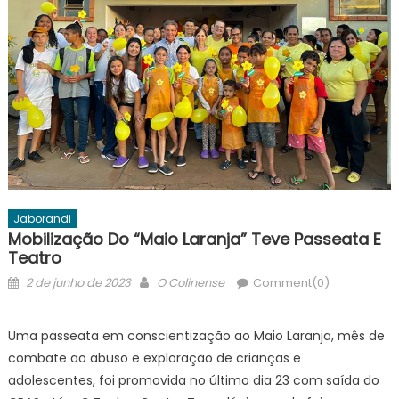
Jaborandi
Mobilização Do “Maio Laranja” Teve Passeata E
Teatro
Posted
Author
2 de junho de 2023
O Colinense
Comment(0)
on
Uma passeata em conscientização ao Maio Laranja, mês de
combate ao abuso e exploração de crianças e
adolescentes, foi promovida no último dia 23 com saída do