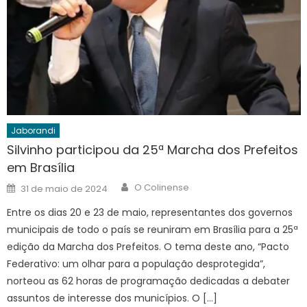
Jaborandi
Silvinho participou da 25ª Marcha dos Prefeitos
em Brasília
Author
Posted
O Colinense
31 de maio de 2024
on
Entre os dias 20 e 23 de maio, representantes dos governos
municipais de todo o país se reuniram em Brasília para a 25ª
edição da Marcha dos Prefeitos. O tema deste ano, “Pacto
Federativo: um olhar para a população desprotegida”,
norteou as 62 horas de programação dedicadas a debater
assuntos de interesse dos municípios. O […]