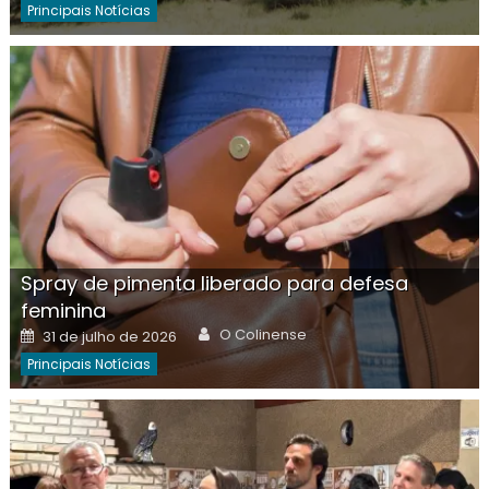
Principais Notícias
Spray de pimenta liberado para defesa
feminina
Author
Posted
O Colinense
31 de julho de 2026
on
Principais Notícias