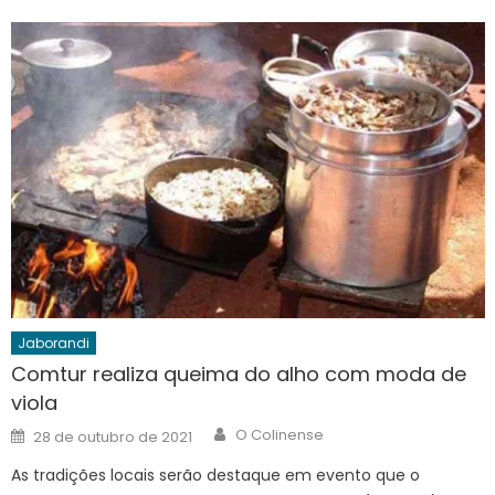
Jaborandi
Comtur realiza queima do alho com moda de
viola
Author
Posted
O Colinense
28 de outubro de 2021
on
As tradições locais serão destaque em evento que o