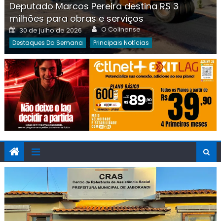
Deputado Marcos Pereira destina R$ 3
milhões para obras e serviços
Author
Posted
O Colinense
30 de julho de 2026
on
Destaques Da Semana
Principais Notícias