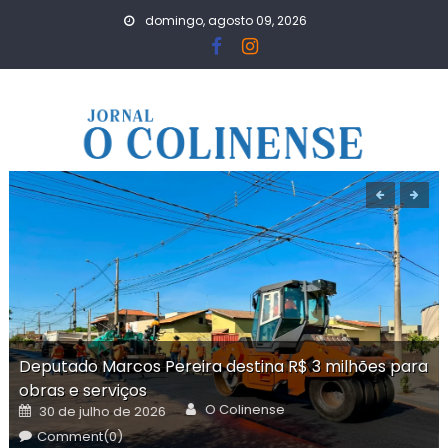
Skip
domingo, agosto 09, 2026
to
content
Deputado Marcos Pereira destina R$ 3 milhões para
obras e serviços
Author
Posted
O Colinense
30 de julho de 2026
on
Comment(0)