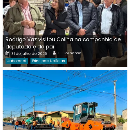
Rodrigo Vaz visitou Colina na companhia de
deputada e do pai
Author
Posted
O Colinense
31 de julho de 2026
on
Jaborandi
Principais Notícias