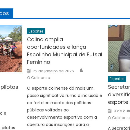
ados
Esportes
Colina amplia
oportunidades e lança
Escolinha Municipal de Futsal
Feminino
Author
Posted
22 de janeiro de 2026
on
O Colinense
Esportes
 pilotos
Secretar
O esporte colinense dá mais um
diversif
Author
passo significativo rumo à inclusão e
esporte
ao fortalecimento das políticas
Posted
públicas voltadas ao
9 de out
ão e
on
desenvolvimento esportivo com a
O Colinens
abertura das inscrições para a
pilotos
A Secretar