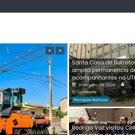
Santa Casa de Barreto
amplia permanência d
acompanhantes na UT
Auth
Posted
31 de julho de 2026
on
O Colinense
Principais Notícias
Boutique na Av. Â
Rodrigo Vaz visitou Col
invadida por cri
Aut