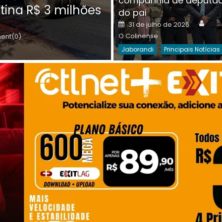
companhia de deputa
Posted
O C
30 de julho de 2026
tina R$ 3 milhões
on
do pai
Destaques Da Semana
Princip
Auth
Posted
31 de julho de 2026
on
O Colinense
nt(0)
Jaborandi
Principais Notícias