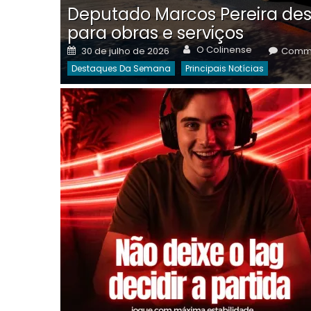
Deputado Marcos Pereira des
para obras e serviços
Author
Posted
O Colinense
30 de julho de 2026
Comme
on
Destaques Da Semana
Principais Notícias