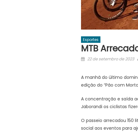
Esportes
MTB Arrecadou
Posted
22 de setembro de 2023
on
A manhã do último domingo,
edição do “Pão com Morta
A concentração e saída a
Jaborandi os ciclistas fi
O passeio arrecadou 150 li
social aos eventos para aj