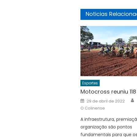
Noticias Relacion
Esportes
Motocross reuniu 118
Posted
29 de abril de 2022
on
O Colinense
A infraestrutura, premiaç
organização são pontos
fundamentais para que os 