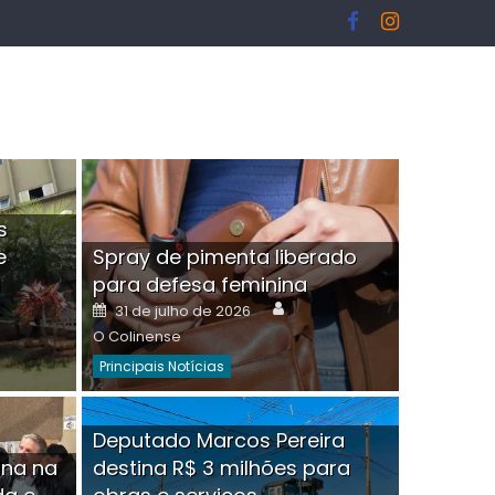
s
e
Spray de pimenta liberado
I
para defesa feminina
or
Author
Posted
31 de julho de 2026
on
O Colinense
Principais Notícias
ngelo Martins Tristão é
Deputado Marcos Pereira
ina na
destina R$ 3 milhões para
minoso mascarado
Empres
hor