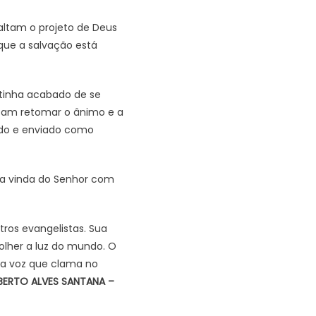
saltam o projeto de Deus
rque a salvação está
 tinha acabado de se
isam retomar o ânimo e a
ido e enviado como
e a vinda do Senhor com
ros evangelistas. Sua
olher a luz do mundo. O
 a voz que clama no
BERTO ALVES SANTANA –