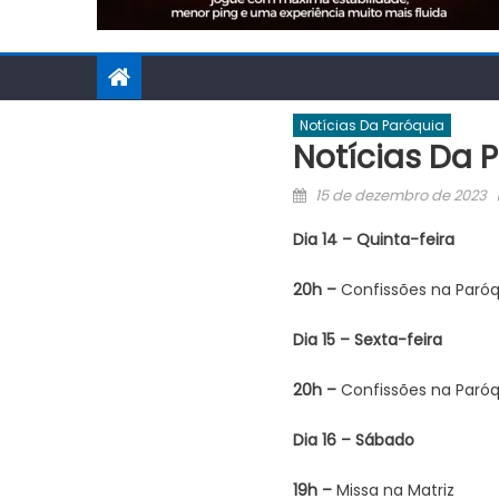
Notícias Da Paróquia
Notícias Da P
Posted
15 de dezembro de 2023
on
Dia 14 – Quinta-feira
20h –
Confissões na Paróq
Dia 15 – Sexta-feira
20h –
Confissões na Paróq
Dia 16 – Sábado
19h –
Missa na Matriz