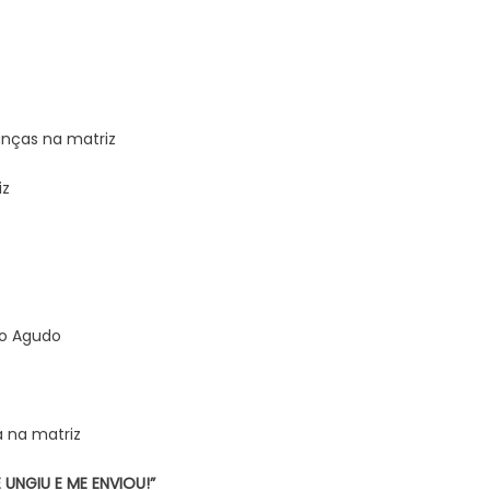
anças na matriz
iz
o Agudo
 na matriz
 UNGIU E ME ENVIOU!”