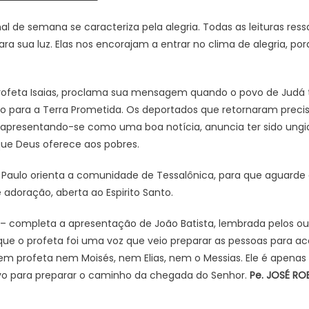
inal de semana se caracteriza pela alegria. Todas as leituras res
para sua luz. Elas nos encorajam a entrar no clima de alegria, po
– o profeta Isaias, proclama sua mensagem quando o povo de Judá
nico para a Terra Prometida. Os deportados que retornaram prec
a, apresentando-se como uma boa notícia, anuncia ter sido ung
ue Deus oferece aos pobres.
4 – Paulo orienta a comunidade de Tessalônica, para que aguard
 e adoração, aberta ao Espirito Santo.
 – completa a apresentação de João Batista, lembrada pelos out
que o profeta foi uma voz que veio preparar as pessoas para ac
em profeta nem Moisés, nem Elias, nem o Messias. Ele é apenas
vo para preparar o caminho da chegada do Senhor.
Pe. JOSÉ RO