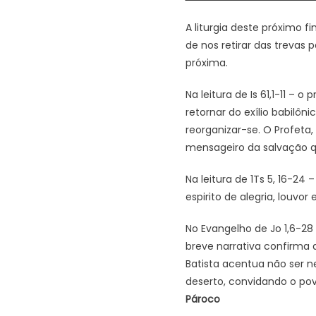
A liturgia deste próximo f
de nos retirar das trevas 
próxima.
Na leitura de Is 61,1-11 
retornar do exílio babilô
reorganizar-se. O Profet
mensageiro da salvação q
Na leitura de 1Ts 5, 16-2
espirito de alegria, louvor
No Evangelho de Jo 1,6-28
breve narrativa confirma 
Batista acentua não ser n
deserto, convidando o po
Pároco