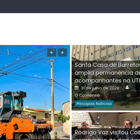
Santa Casa de Barreto
amplia permanência d
acompanhantes na UT
Auth
Posted
31 de julho de 2026
on
O Colinense
Principais Notícias
Boutique na Av. Â
Rodrigo Vaz visitou Col
invadida por cri
Aut