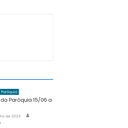
a Paróquia
 da Paróquia 15/06 a
Author
nho de 2023
e