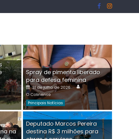
s
e
Spray de pimenta liberado
I
para defesa feminina
or
Author
Posted
31 de julho de 2026
on
O Colinense
Principais Notícias
ngelo Martins Tristão é
Deputado Marcos Pereira
ina na
destina R$ 3 milhões para
minoso mascarado
Empres
hor