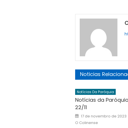
O
h
Noticias Relacion
Notícias Da Paróquia
Notícias da Paróquia 
22/11
Posted
17 de novembro de 2023
on
O Colinense