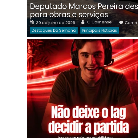
Deputado Marcos Pereira des
para obras e serviços
Author
Posted
O Colinense
30 de julho de 2026
Comme
on
Destaques Da Semana
Principais Notícias