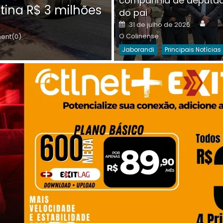
companhia de deputa
Posted
O C
30 de julho de 2026
tina R$ 3 milhões
on
do pai
Destaques Da Semana
Princip
Auth
Posted
31 de julho de 2026
on
O Colinense
nt(0)
Jaborandi
Principais Notícias