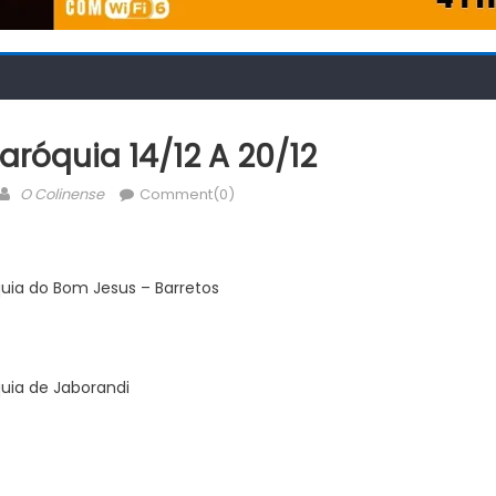
aróquia 14/12 A 20/12
Author
O Colinense
Comment(0)
uia do Bom Jesus – Barretos
uia de Jaborandi