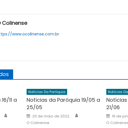
 Colinense
ttps://www.ocolinense.com.br
ados
Notícias Da Paróquia
Notícias D
16/11 a
Notícias da Paróquia 19/05 a
Notícias
25/05
21/06
Author
Author
Posted
Posted
20 de maio de 2022
16 de ju
on
on
O Colinense
O Colinens