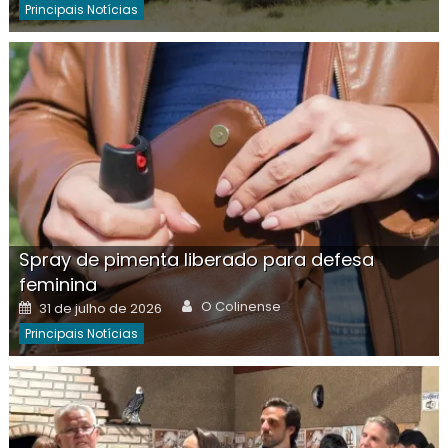
Principais Notícias
Spray de pimenta liberado para defesa
feminina
Author
Posted
O Colinense
31 de julho de 2026
on
Principais Notícias