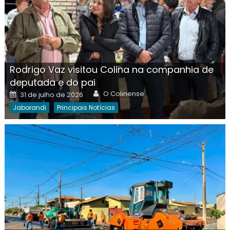
Rodrigo Vaz visitou Colina na companhia de
deputada e do pai
Author
Posted
O Colinense
31 de julho de 2026
on
Jaborandi
Principais Notícias