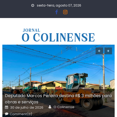
Skip
sexta-feira, agosto 07, 2026
to
content
Deputado Marcos Pereira destina R$ 3 milhões para
obras e serviços
Author
Posted
O Colinense
30 de julho de 2026
on
Comment(0)