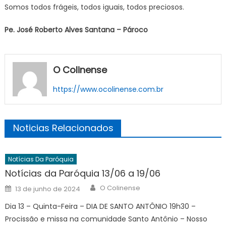
Somos todos frágeis, todos iguais, todos preciosos.
Pe. José Roberto Alves Santana – Pároco
O Colinense
https://www.ocolinense.com.br
Noticias Relacionados
Notícias Da Paróquia
Notícias da Paróquia 13/06 a 19/06
Author
Posted
O Colinense
13 de junho de 2024
on
Dia 13 – Quinta-Feira – DIA DE SANTO ANTÔNIO 19h30 –
Procissão e missa na comunidade Santo Antônio – Nosso