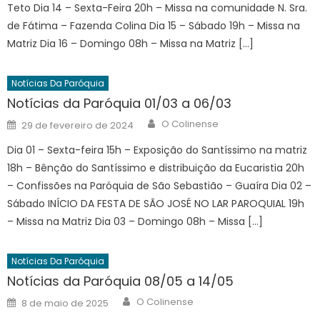
Teto Dia 14 – Sexta-Feira 20h – Missa na comunidade N. Sra.
de Fátima – Fazenda Colina Dia 15 – Sábado 19h – Missa na
Matriz Dia 16 – Domingo 08h – Missa na Matriz […]
Notícias Da Paróquia
Notícias da Paróquia 01/03 a 06/03
Author
Posted
O Colinense
29 de fevereiro de 2024
on
Dia 01 – Sexta-feira 15h – Exposição do Santíssimo na matriz
18h – Bênção do Santíssimo e distribuição da Eucaristia 20h
– Confissões na Paróquia de São Sebastião – Guaíra Dia 02 –
Sábado INÍCIO DA FESTA DE SÃO JOSÉ NO LAR PAROQUIAL 19h
– Missa na Matriz Dia 03 – Domingo 08h – Missa […]
Notícias Da Paróquia
Notícias da Paróquia 08/05 a 14/05
Author
Posted
O Colinense
8 de maio de 2025
on