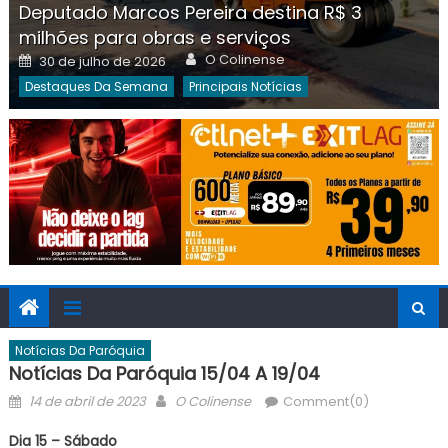
Deputado Marcos Pereira destina R$ 3
milhões para obras e serviços
Author
Posted
O Colinense
30 de julho de 2026
on
Destaques Da Semana
Principais Notícias
Notícias Da Paróquia
Notícias Da Paróquia 15/04 A 19/04
Posted
Author
14 de abril de 2023
O Colinense
Comment(0)
on
Dia 15 – Sábado