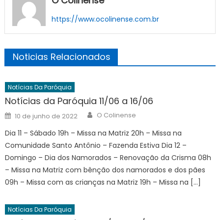
O Colinense
https://www.ocolinense.com.br
Noticias Relacionados
Notícias Da Paróquia
Notícias da Paróquia 11/06 a 16/06
Author
Posted
O Colinense
10 de junho de 2022
on
Dia 11 – Sábado 19h – Missa na Matriz 20h – Missa na
Comunidade Santo Antônio – Fazenda Estiva Dia 12 –
Domingo – Dia dos Namorados – Renovação da Crisma 08h
– Missa na Matriz com bênção dos namorados e dos pães
09h – Missa com as crianças na Matriz 19h – Missa na […]
Notícias Da Paróquia