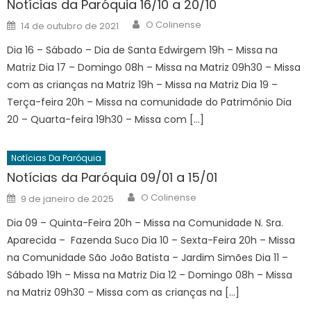
Notícias da Paróquia 16/10 a 20/10
Author
Posted
O Colinense
14 de outubro de 2021
on
Dia 16 – Sábado – Dia de Santa Edwirgem 19h – Missa na
Matriz Dia 17 – Domingo 08h – Missa na Matriz 09h30 – Missa
com as crianças na Matriz 19h – Missa na Matriz Dia 19 –
Terça-feira 20h – Missa na comunidade do Patrimônio Dia
20 – Quarta-feira 19h30 – Missa com […]
Notícias Da Paróquia
Notícias da Paróquia 09/01 a 15/01
Author
Posted
O Colinense
9 de janeiro de 2025
on
Dia 09 – Quinta-Feira 20h – Missa na Comunidade N. Sra.
Aparecida – Fazenda Suco Dia 10 – Sexta-Feira 20h – Missa
na Comunidade São João Batista – Jardim Simões Dia 11 –
Sábado 19h – Missa na Matriz Dia 12 – Domingo 08h – Missa
na Matriz 09h30 – Missa com as crianças na […]