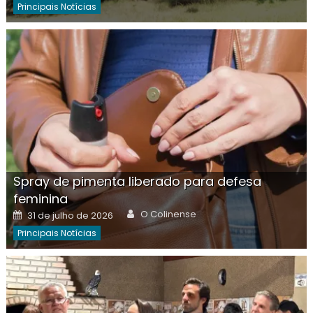
Principais Notícias
Spray de pimenta liberado para defesa
feminina
Author
Posted
O Colinense
31 de julho de 2026
on
Principais Notícias