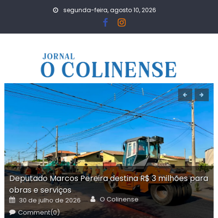
Skip
segunda-feira, agosto 10, 2026
to
content
Deputado Marcos Pereira destina R$ 3 milhões para
obras e serviços
Author
Posted
O Colinense
30 de julho de 2026
on
Comment(0)