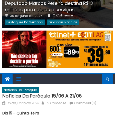
Deputado Marcos Pereira destina R$ 3
milhões para obras e serviços
Author
Posted
O Colinense
30 de julho de 2026
on
Destaques Da Semana
Principais Notícias
Notícias Da Paróquia
Notícias Da Paróquia 15/06 A 21/06
Posted
Author
16 de junho de 2023
O Colinense
Comment(0)
on
Dia 15 – Quinta-feira