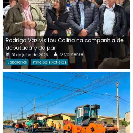
Rodrigo Vaz visitou Colina na companhia de
deputada e do pai
Author
Posted
O Colinense
31 de julho de 2026
on
Jaborandi
Principais Notícias