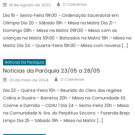
Author
Posted
O Colinense
19 de agosto de 2022
on
Dia 19 – Sexta-Feira 19h30 – Ordenação Sacerdotal em
Olímpia Dia 20 – Sábado 19h – Missa na Matriz Dia 21 –
Domingo 08h – Missa na Matriz 09h30 – Missa com as
crianças na Matriz 10h30 – Batizados na Matriz 19h – Missa na
Matriz Dia 24 – Quarta-Feira 19h30 – Missa com novena […]
Notícias Da Paróquia
Notícias da Paróquia 23/05 a 28/05
Author
Posted
O Colinense
23 de maio de 2024
on
Dia 23 – Quinta-Feira 10h – Reunião do Clero das regiões
Colina e Guaíra – Barretos 20h – Missa na Comunidade SS.
Cosme e Damião – CDHU 1 Dia 24 – Sexta-Feira 20h – Missa
na Comunidade N. Sra. do Perpétuo Socorro – Fazenda Brejo
Limpo Dia 25 – Sábado 19h – Missa na Matriz […]