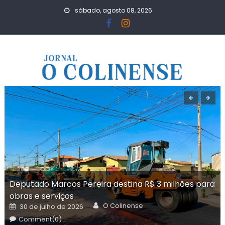
Skip
sábado, agosto 08, 2026
to
content
Deputado Marcos Pereira destina R$ 3 milhões para
obras e serviços
Author
Posted
O Colinense
30 de julho de 2026
on
Comment(0)