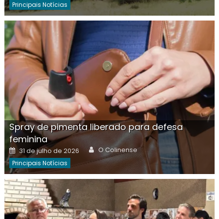
Principais Notícias
Spray de pimenta liberado para defesa
feminina
Author
Posted
O Colinense
31 de julho de 2026
on
Principais Notícias