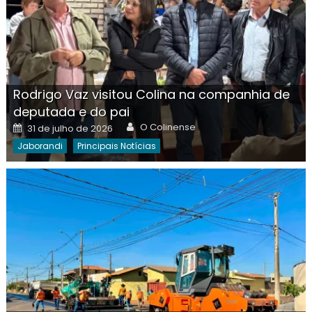
Rodrigo Vaz visitou Colina na companhia de
deputada e do pai
Author
Posted
O Colinense
31 de julho de 2026
on
Jaborandi
Principais Notícias