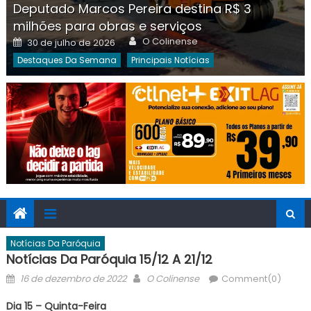
Deputado Marcos Pereira destina R$ 3
milhões para obras e serviços
Author
Posted
O Colinense
30 de julho de 2026
on
Destaques Da Semana
Principais Notícias
Notícias Da Paróquia
Notícias Da Paróquia 15/12 A 21/12
Posted
Author
16 de dezembro de 2022
O Colinense
Comment(0)
on
Dia 15 – Quinta-Feira