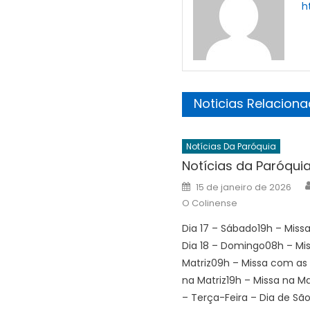
h
Noticias Relacion
Notícias Da Paróquia
Notícias da Paróqui
Posted
15 de janeiro de 2026
on
O Colinense
Dia 17 – Sábado19h – Missa
Dia 18 – Domingo08h – Mi
Matriz09h – Missa com as
na Matriz19h – Missa na Ma
– Terça-Feira – Dia de Sã