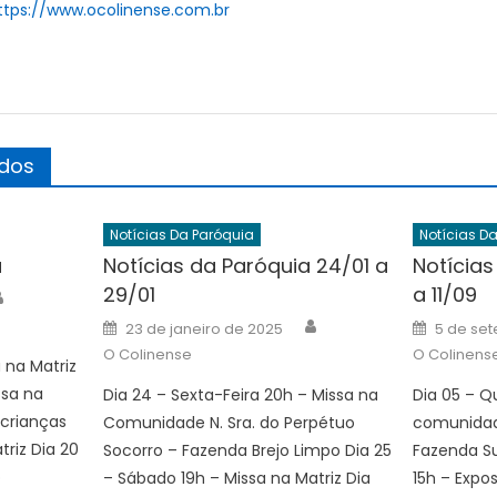
ttps://www.ocolinense.com.br
ados
Notícias Da Paróquia
Notícias D
a
Notícias da Paróquia 24/01 a
Notícias
29/01
a 11/09
Author
Author
Posted
Posted
23 de janeiro de 2025
5 de se
on
on
O Colinense
O Colinens
 na Matriz
ssa na
Dia 24 – Sexta-Feira 20h – Missa na
Dia 05 – Q
 crianças
Comunidade N. Sra. do Perpétuo
comunidade
triz Dia 20
Socorro – Fazenda Brejo Limpo Dia 25
Fazenda Su
o
– Sábado 19h – Missa na Matriz Dia
15h – Expo