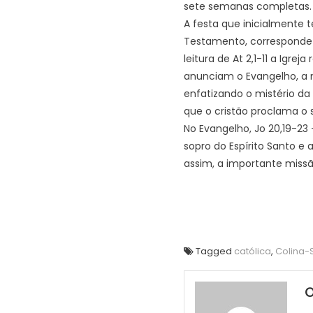
sete semanas completas. C
A festa que inicialmente t
Testamento, corresponde a
leitura de At 2,1-11 a Igr
anunciam o Evangelho, a me
enfatizando o mistério da 
que o cristão proclama o 
No Evangelho, Jo 20,19-23
sopro do Espírito Santo e
assim, a importante missã
Tagged
católica
,
Colina-
O