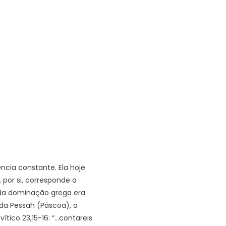
ncia constante. Ela hoje
 por si, corresponde a
 da dominação grega era
da Pessah (Páscoa), a
tico 23,15-16: “…contareis