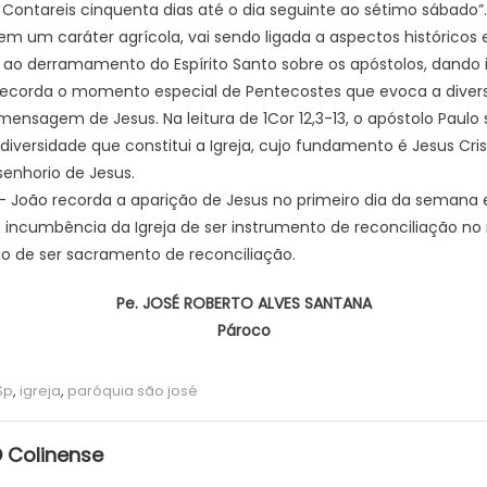
ontareis cinquenta dias até o dia seguinte ao sétimo sábado”.
em um caráter agrícola, vai sendo ligada a aspectos históricos 
o derramamento do Espírito Santo sobre os apóstolos, dando iníc
eja recorda o momento especial de Pentecostes que evoca a diver
nsagem de Jesus. Na leitura de 1Cor 12,3-13, o apóstolo Paulo se
diversidade que constitui a Igreja, cujo fundamento é Jesus Crist
senhorio de Jesus.
 – João recorda a aparição de Jesus no primeiro dia da semana 
 a incumbência da Igreja de ser instrumento de reconciliação no
o de ser sacramento de reconciliação.
Pe. JOSÉ ROBERTO ALVES SANTANA
Pároco
Sp
,
igreja
,
paróquia são josé
 Colinense