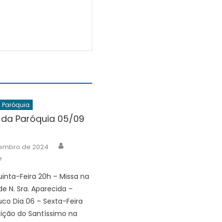
a Paróquia
 da Paróquia 05/09
Author
tembro de 2024
e
uinta-Feira 20h – Missa na
 N. Sra. Aparecida –
co Dia 06 – Sexta-Feira
sição do Santíssimo na