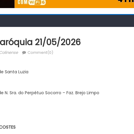
Paróquia 21/05/2026
thor
Colinense
Comment(0)
e Santa Luzia
 N. Sra. do Perpétuo Socorro – Faz. Brejo Limpo
ECOSTES