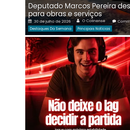
Deputado Marcos Pereira des
para obras e serviços
Author
Posted
O Colinense
30 de julho de 2026
Comme
on
Destaques Da Semana
Principais Notícias