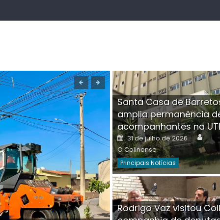
Santa Casa de Barreto
amplia permanência d
acompanhantes na UT
Auth
Posted
31 de julho de 2026
on
O Colinense
Principais Notícias
Boutique na Av. Â
Rodrigo Vaz visitou Col
invadida por cri
Aut