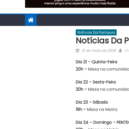
Notícias Da Paróquia
Notícias Da 
Posted
Au
21 de maio de 2026
O 
on
Dia 21 – Quinta-Feira
20h –
Missa na comunidad
Dia 22 – Sexta-Feira
20h –
Missa na comunidade
Dia 23 – Sábado
19h –
Missa na Matriz
Dia 24 – Domingo – PENT