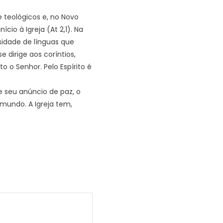
e teológicos e, no Novo
io à Igreja (At 2,1). Na
sidade de línguas que
 dirige aos coríntios,
o o Senhor. Pelo Espírito é
e seu anúncio de paz, o
 mundo. A Igreja tem,