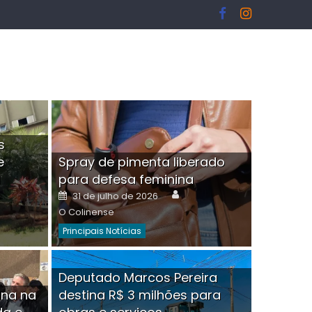
s
e
Spray de pimenta liberado
I
para defesa feminina
or
Author
Posted
31 de julho de 2026
on
O Colinense
Principais Notícias
ngelo Martins Tristão é
Deputado Marcos Pereira
ina na
destina R$ 3 milhões para
minoso mascarado
Empres
hor