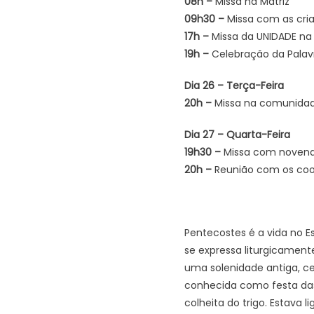
08h –
Missa na Matriz
09h30 –
Missa com as cria
17h –
Missa da UNIDADE na 
19h –
Celebração da Palavr
Dia 26 – Terça-Feira
20h –
Missa na comunidad
Dia 27 – Quarta-Feira
19h30 –
Missa com novena 
20h –
Reunião com os co
Pentecostes é a vida no E
se expressa liturgicamente
uma solenidade antiga, c
conhecida como festa das
colheita do trigo. Estava 