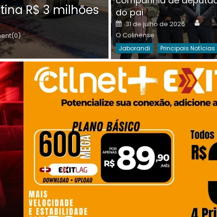
companhia de deputa
Posted
O C
30 de julho de 2026
tina R$ 3 milhões
on
do pai
Destaques Da Semana
Princip
Auth
Posted
31 de julho de 2026
on
O Colinense
nt(0)
Jaborandi
Principais Notícias