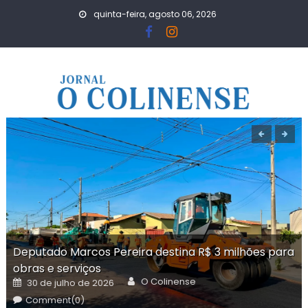
Skip
quinta-feira, agosto 06, 2026
to
content
Deputado Marcos Pereira destina R$ 3 milhões para
obras e serviços
Author
Posted
O Colinense
30 de julho de 2026
on
Comment(0)