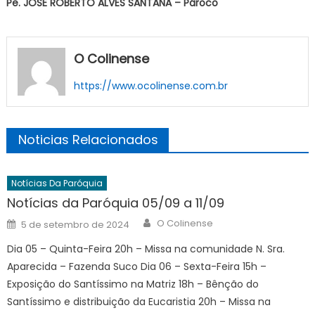
Pe. JOSÉ ROBERTO ALVES SANTANA – Pároco
O Colinense
https://www.ocolinense.com.br
Noticias Relacionados
Notícias Da Paróquia
Notícias da Paróquia 05/09 a 11/09
Author
Posted
O Colinense
5 de setembro de 2024
on
Dia 05 – Quinta-Feira 20h – Missa na comunidade N. Sra.
Aparecida – Fazenda Suco Dia 06 – Sexta-Feira 15h –
Exposição do Santíssimo na Matriz 18h – Bênção do
Santíssimo e distribuição da Eucaristia 20h – Missa na