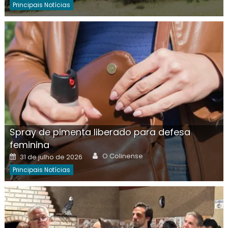
Principais Notícias
Spray de pimenta liberado para defesa
feminina
Author
Posted
O Colinense
31 de julho de 2026
on
Principais Notícias