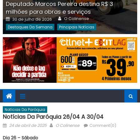
Deputado Marcos Pereira destina R$ 3
milhões para obras e serviços
Author
Posted
O Colinense
30 de julho de 2026
on
Destaques Da Semana
Principais Notícias
Notícias Da Paróquia
Notícias Da Paróquia 26/04 A 30/04
Posted
Author
24 de abril de 2025
O Colinense
Comment(0)
on
Dia 26 – Sábado