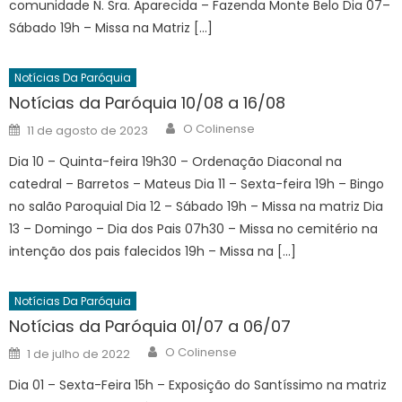
comunidade N. Sra. Aparecida – Fazenda Monte Belo Dia 07–
Sábado 19h – Missa na Matriz […]
Notícias Da Paróquia
Notícias da Paróquia 10/08 a 16/08
Author
Posted
O Colinense
11 de agosto de 2023
on
Dia 10 – Quinta-feira 19h30 – Ordenação Diaconal na
catedral – Barretos – Mateus Dia 11 – Sexta-feira 19h – Bingo
no salão Paroquial Dia 12 – Sábado 19h – Missa na matriz Dia
13 – Domingo – Dia dos Pais 07h30 – Missa no cemitério na
intenção dos pais falecidos 19h – Missa na […]
Notícias Da Paróquia
Notícias da Paróquia 01/07 a 06/07
Author
Posted
O Colinense
1 de julho de 2022
on
Dia 01 – Sexta-Feira 15h – Exposição do Santíssimo na matriz