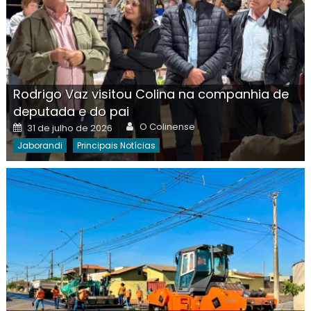
Rodrigo Vaz visitou Colina na companhia de
deputada e do pai
Author
Posted
O Colinense
31 de julho de 2026
on
Jaborandi
Principais Notícias