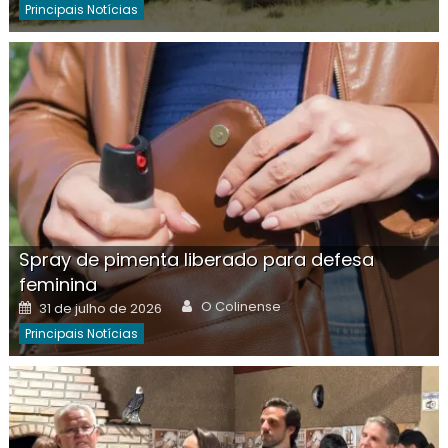
Principais Notícias
Spray de pimenta liberado para defesa
feminina
Author
Posted
O Colinense
31 de julho de 2026
on
Principais Notícias