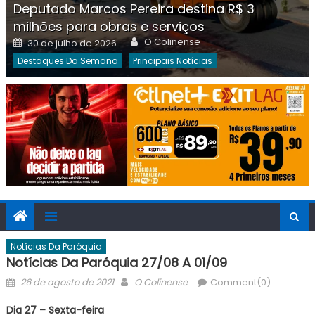
Deputado Marcos Pereira destina R$ 3
milhões para obras e serviços
Author
Posted
O Colinense
30 de julho de 2026
on
Destaques Da Semana
Principais Notícias
Notícias Da Paróquia
Notícias Da Paróquia 27/08 A 01/09
Posted
Author
26 de agosto de 2021
O Colinense
Comment(0)
on
Dia 27 – Sexta-feira