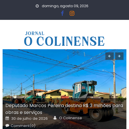
Skip
domingo, agosto 09, 2026
to
content
Deputado Marcos Pereira destina R$ 3 milhões para
obras e serviços
Author
Posted
O Colinense
30 de julho de 2026
on
Comment(0)