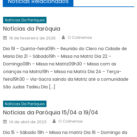
Noticias Relacionados
Notícias Da Paróquia
Notícias da Paróquia
Author
Posted
O Colinense
19 de fevereiro de 2026
on
Dia 19 – Quinta-feira09h – Reunião do Clero na Cidade de
Maria Dia 21 – Sábado19h – Missa na Matriz Dia 22 –
Domingo08h – Missa na Matriz09h30 – Missa com as
crianças na Matriz19h – Missa na Matriz Dia 24 – Terça-
feira19h30 – Via-Sacra saindo da Matriz até a comunidade
São Judas Tadeu Dia […]
Notícias Da Paróquia
Notícias da Paróquia 15/04 a 19/04
Author
Posted
O Colinense
14 de abril de 2023
on
Dia 15 – Sábado 19h – Missa na matriz Dia 16 – Domingo da