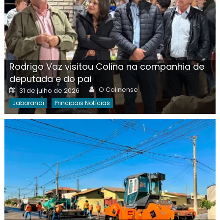
Rodrigo Vaz visitou Colina na companhia de
deputada e do pai
Author
Posted
O Colinense
31 de julho de 2026
on
Jaborandi
Principais Notícias