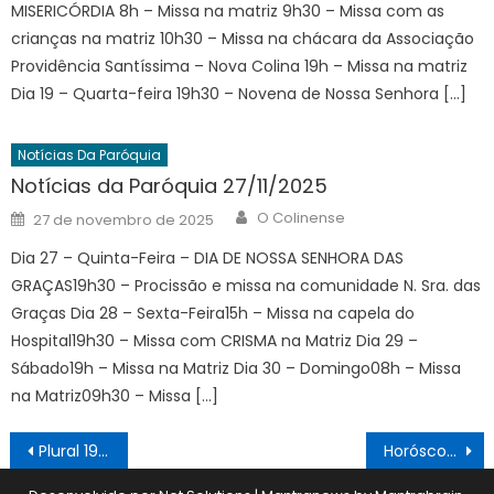
MISERICÓRDIA 8h – Missa na matriz 9h30 – Missa com as
crianças na matriz 10h30 – Missa na chácara da Associação
Providência Santíssima – Nova Colina 19h – Missa na matriz
Dia 19 – Quarta-feira 19h30 – Novena de Nossa Senhora […]
Notícias Da Paróquia
Notícias da Paróquia 27/11/2025
Author
Posted
O Colinense
27 de novembro de 2025
on
Dia 27 – Quinta-Feira – DIA DE NOSSA SENHORA DAS
GRAÇAS19h30 – Procissão e missa na comunidade N. Sra. das
Graças Dia 28 – Sexta-Feira15h – Missa na capela do
Hospital19h30 – Missa com CRISMA na Matriz Dia 29 –
Sábado19h – Missa na Matriz Dia 30 – Domingo08h – Missa
na Matriz09h30 – Missa […]
Navegação
Plural 19/08
Horóscopo 26/08 a 01/09
de