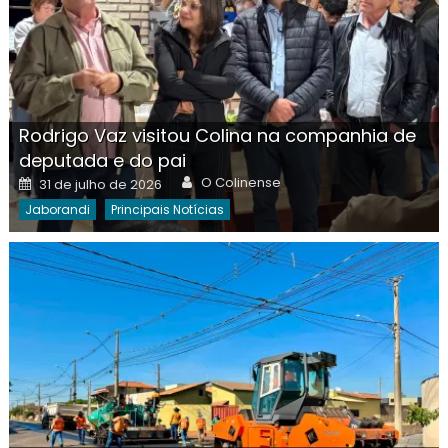
Rodrigo Vaz visitou Colina na companhia de
deputada e do pai
Author
Posted
O Colinense
31 de julho de 2026
on
Jaborandi
Principais Notícias