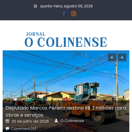
Skip
quinta-feira, agosto 06, 2026
to
content
Deputado Marcos Pereira destina R$ 3 milhões para
obras e serviços
Author
Posted
O Colinense
30 de julho de 2026
on
Comment(0)