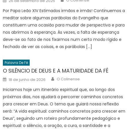
O Colinense
26 de setembro de 2025
on
Por Papa Leão XIV Estimados irmãos e irmãs! Continuemos a
meditar sobre algumas parábolas do Evangelho que
constituem uma ocasião para mudar de perspectiva e para
nos abrirmos à esperança. Às vezes, a falta de esperança
deve-se ao fato de nos fixarmos num certo modo rígido e
fechado de ver as coisas, e as parábolas […]
Palavra De Fé
O SILÊNCIO DE DEUS E A MATURIDADE DA FÉ
Author
Posted
O Colinense
18 de junho de 2026
on
Iniciamos hoje um itinerário espiritual que, ao longo dos
próximos dias, nos ajudará a percorrer caminhos concretos
para crescer em Deus. O tema que guiará nossa reflexão
será: “A vida espiritual: caminhos concretos para crescer em
Deus”, seguindo um roteiro profundamente pedagógico e
espiritual: o silêncio, a oração, a cura, a santidade e a