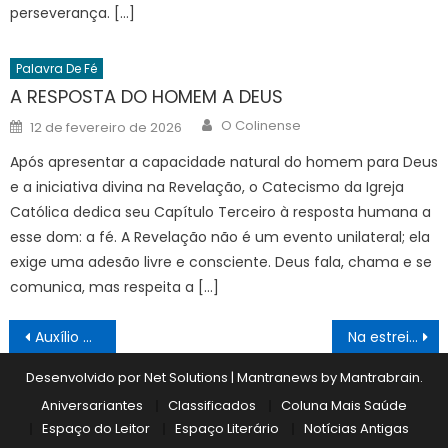
perseverança. […]
Palavra De Fé
A RESPOSTA DO HOMEM A DEUS
Author
Posted
O Colinense
12 de fevereiro de 2026
on
Após apresentar a capacidade natural do homem para Deus
e a iniciativa divina na Revelação, o Catecismo da Igreja
Católica dedica seu Capítulo Terceiro à resposta humana a
esse dom: a fé. A Revelação não é um evento unilateral; ela
exige uma adesão livre e consciente. Deus fala, chama e se
comunica, mas respeita a […]
Navegação
Auxílio alimentação é tema de reunião do Sindicato com o prefeito Dieb
Na estreia do novo técnico, Corinthians volta a vencer no Paulistão
de
Desenvolvido por Net Solutions
|
Mantranews by
Mantrabrain
.
Post
Aniversariantes
Classificados
Coluna Mais Saúde
Espaço do Leitor
Espaço Literário
Notícias Antigas