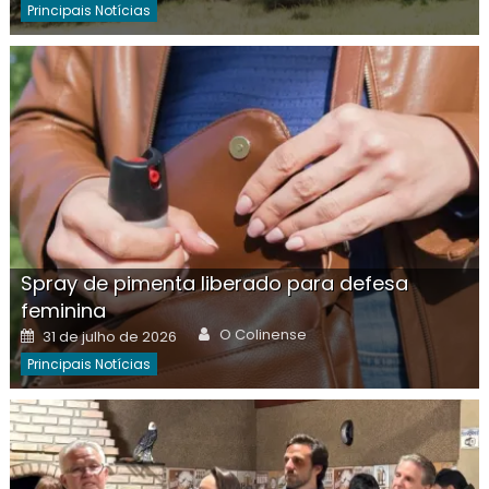
Principais Notícias
Spray de pimenta liberado para defesa
feminina
Author
Posted
O Colinense
31 de julho de 2026
on
Principais Notícias