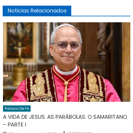
Noticias Relacionados
Palavra De Fé
A VIDA DE JESUS. AS PARÁBOLAS. O SAMARITANO
– PARTE I
Author
Posted