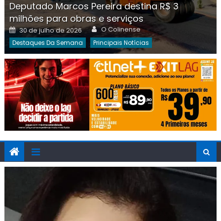
Deputado Marcos Pereira destina R$ 3
milhões para obras e serviços
Author
Posted
O Colinense
30 de julho de 2026
on
Destaques Da Semana
Principais Notícias