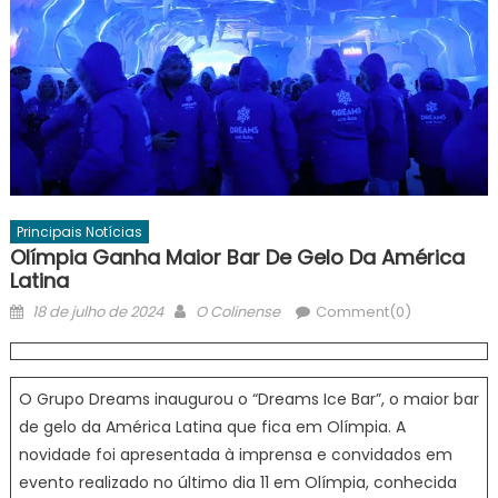
Principais Notícias
Olímpia Ganha Maior Bar De Gelo Da América
Latina
Posted
Author
18 de julho de 2024
O Colinense
Comment(0)
on
O Grupo Dreams inaugurou o “Dreams Ice Bar”, o maior bar
de gelo da América Latina que fica em Olímpia. A
novidade foi apresentada à imprensa e convidados em
evento realizado no último dia 11 em Olímpia, conhecida