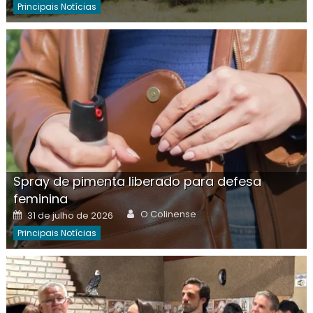
Principais Notícias
Spray de pimenta liberado para defesa
feminina
Author
Posted
O Colinense
31 de julho de 2026
on
Principais Notícias