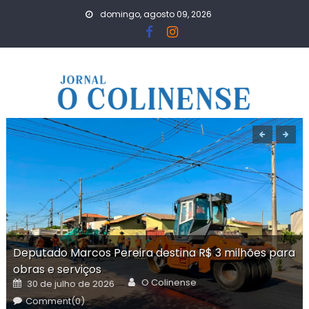
Skip
domingo, agosto 09, 2026
to
content
Deputado Marcos Pereira destina R$ 3 milhões para
obras e serviços
Author
Posted
O Colinense
30 de julho de 2026
on
Comment(0)