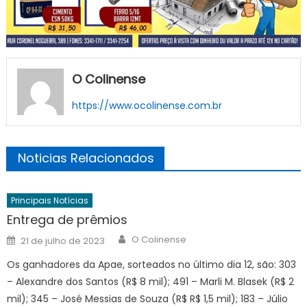
O Colinense
https://www.ocolinense.com.br
Noticias Relacionados
Principais Notícias
Entrega de prêmios
Author
Posted
O Colinense
21 de julho de 2023
on
Os ganhadores da Apae, sorteados no último dia 12, são: 303
– Alexandre dos Santos (R$ 8 mil); 491 – Marli M. Blasek (R$ 2
mil); 345 – José Messias de Souza (R$ R$ 1,5 mil); 183 – Júlio