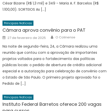
César Bizarre (R$ 1,3 mil) e 349 – Maria A. F. Barcelos (R$
1.100,00). SORTEIOS As […]
Principais Notícias
Câmara aprova convênio para o PAT
Author
Posted
O Colinense
27 de fevereiro de 2025
on
Na noite de segunda-feira, 24, a Câmara realizou uma
reunião que contou com a aprovação de importantes
projetos voltados para o fortalecimento das políticas
públicas locais: o pedido de abertura de crédito adicional
especial e a autorização para celebração de convênio com
o Estado de São Paulo. O primeiro projeto aprovado foi o
Pedido de […]
Principais Notícias
Instituto Federal Barretos oferece 200 vagas
para cursos