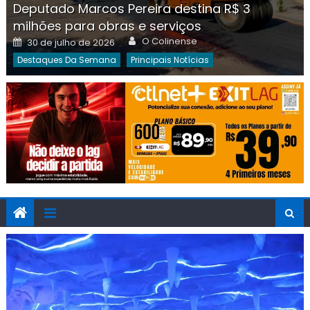
Deputado Marcos Pereira destina R$ 3
milhões para obras e serviços
Author
Posted
O Colinense
30 de julho de 2026
on
Destaques Da Semana
Principais Notícias