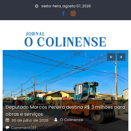
Skip
sexta-feira, agosto 07, 2026
to
content
Deputado Marcos Pereira destina R$ 3 milhões para
obras e serviços
Author
Posted
O Colinense
30 de julho de 2026
on
Comment(0)