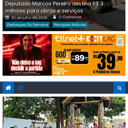
Deputado Marcos Pereira destina R$ 3
milhões para obras e serviços
Author
Posted
O Colinense
30 de julho de 2026
on
Destaques Da Semana
Principais Notícias