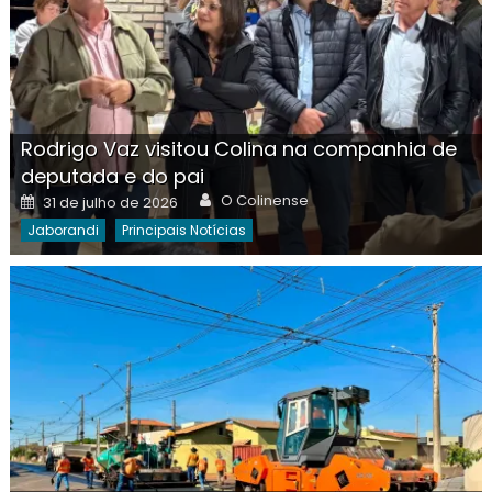
Rodrigo Vaz visitou Colina na companhia de
deputada e do pai
Author
Posted
O Colinense
31 de julho de 2026
on
Jaborandi
Principais Notícias