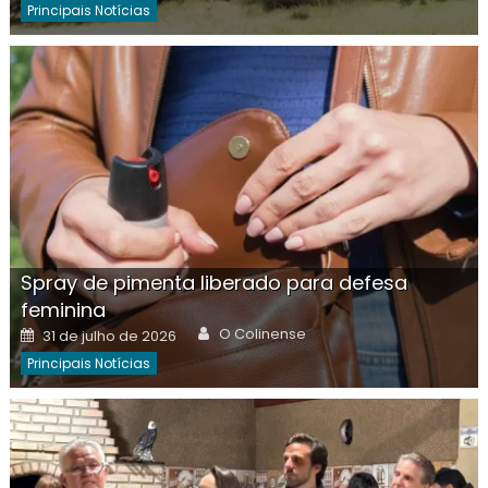
Principais Notícias
Spray de pimenta liberado para defesa
feminina
Author
Posted
O Colinense
31 de julho de 2026
on
Principais Notícias