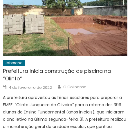
Jaborandi
Prefeitura inicia construção de piscina na
“Olinto”
Author
Posted
O Colinense
4 de fevereiro de 2022
on
A prefeitura aproveitou as férias escolares para preparar a
EMEF “Olinto Junqueira de Oliveira” para o retorno dos 399
alunos do Ensino Fundamental (anos iniciais), que iniciaram
o ano letivo na última segunda-feira, 31. A prefeitura realizou
a manutenção geral da unidade escolar, que ganhou