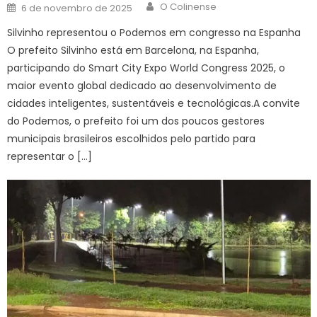
Author
Posted
O Colinense
6 de novembro de 2025
on
Silvinho representou o Podemos em congresso na Espanha
O prefeito Silvinho está em Barcelona, na Espanha,
participando do Smart City Expo World Congress 2025, o
maior evento global dedicado ao desenvolvimento de
cidades inteligentes, sustentáveis e tecnológicas.A convite
do Podemos, o prefeito foi um dos poucos gestores
municipais brasileiros escolhidos pelo partido para
representar o […]