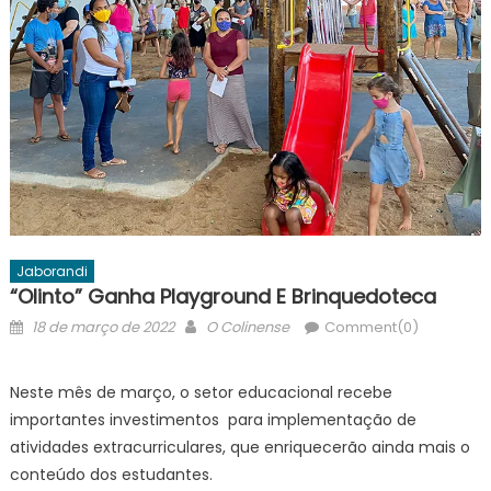
Jaborandi
“Olinto” Ganha Playground E Brinquedoteca
Posted
Author
18 de março de 2022
O Colinense
Comment(0)
on
Neste mês de março, o setor educacional recebe
importantes investimentos para implementação de
atividades extracurriculares, que enriquecerão ainda mais o
conteúdo dos estudantes.