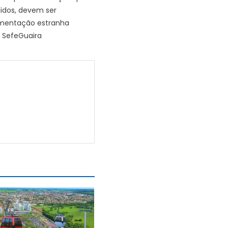
idos, devem ser
vimentação estranha
a SefeGuaira