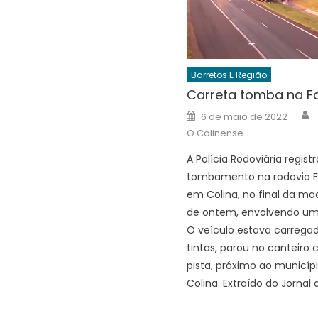
Barretos E Região
Carreta tomba na Fa
A
Posted
6 de maio de 2022
on
O Colinense
A Polícia Rodoviária regis
tombamento na rodovia Fa
em Colina, no final da m
de ontem, envolvendo um
O veículo estava carreg
tintas, parou no canteiro 
pista, próximo ao municíp
Colina. Extraído do Jornal 