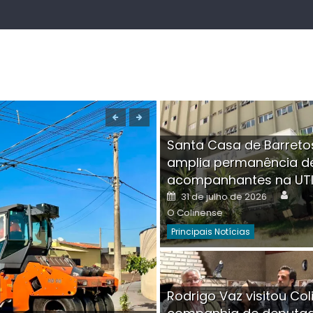
Santa Casa de Barreto
amplia permanência d
acompanhantes na UT
Auth
Posted
31 de julho de 2026
on
O Colinense
Principais Notícias
Boutique na Av. Â
Rodrigo Vaz visitou Col
invadida por cri
Aut