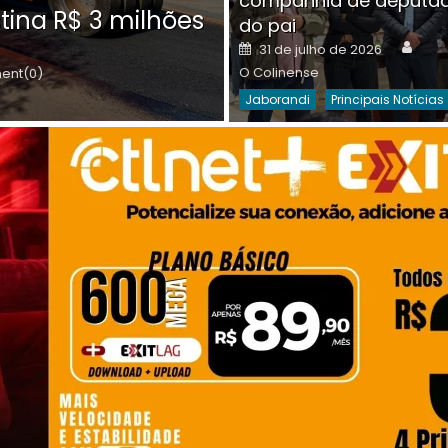
companhia de deputa
Posted
O C
30 de julho de 2026
tina R$ 3 milhões
on
do pai
Destaques Da Semana
Princip
Auth
Posted
31 de julho de 2026
on
O Colinense
nt(0)
Jaborandi
Principais Notícias