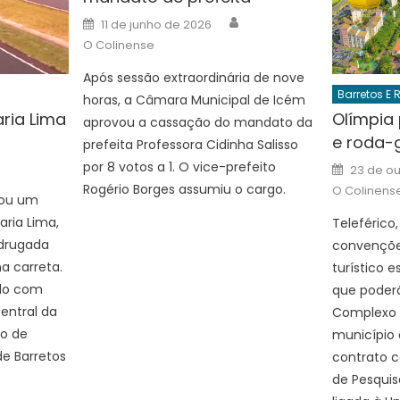
Author
Posted
11 de junho de 2026
on
O Colinense
Após sessão extraordinária de nove
Barretos E 
horas, a Câmara Municipal de Icém
ria Lima
Olímpia 
aprovou a cassação do mandato da
e roda-
uthor
prefeita Professora Cidinha Salisso
Posted
por 8 votos a 1. O vice-prefeito
23 de o
on
Rogério Borges assumiu o cargo.
O Colinens
trou um
ria Lima,
Teleférico
adrugada
convençõe
a carreta.
turístico 
ado com
que poderã
central da
Complexo T
io de
município a
de Barretos
contrato c
de Pesquis