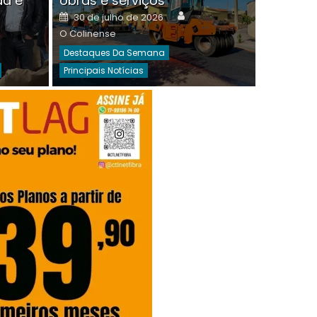
da e
obras e serviços
olinense
Comment(0)
furta
Author
Posted
30 de julho de 2026
ais Notícias
on
Posted
30 de ju
or
O Colinense
on
Destaques
Destaques Da Semana
Principais Notícias