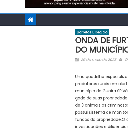
Barretos E Região
ONDA DE FUR
DO MUNICÍPI
Posted
A
26 de maio de 2023
O
on
Uma quadrilha especializ
produtores rurais em aler
município de Guaíra SP.Vá
gado de suas propriedade
de 3 animais os criminoso
possui sistema de monito
fundos da propriedade.O d
investigações e diligênci