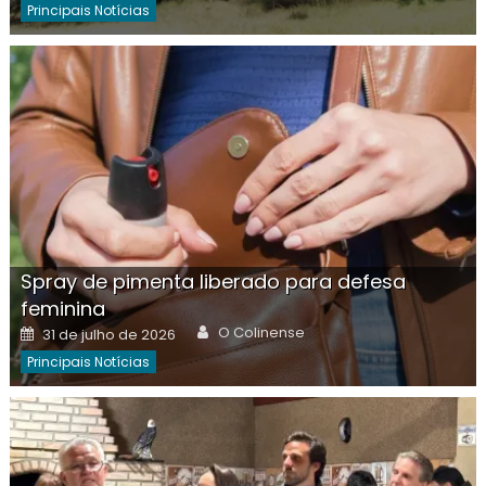
Principais Notícias
Spray de pimenta liberado para defesa
feminina
Author
Posted
O Colinense
31 de julho de 2026
on
Principais Notícias