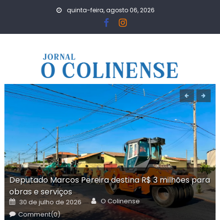
Skip
quinta-feira, agosto 06, 2026
to
content
Deputado Marcos Pereira destina R$ 3 milhões para
obras e serviços
Author
Posted
O Colinense
30 de julho de 2026
on
Comment(0)