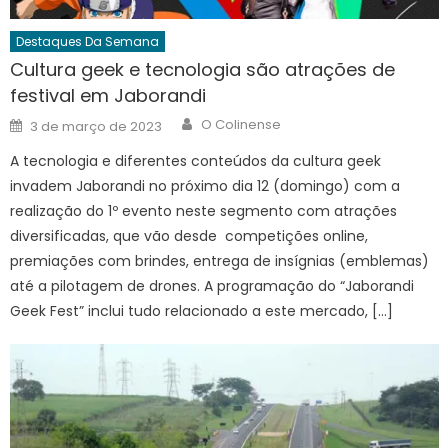
Destaques Da Semana
Cultura geek e tecnologia são atrações de
festival em Jaborandi
Author
Posted
O Colinense
3 de março de 2023
on
A tecnologia e diferentes conteúdos da cultura geek
invadem Jaborandi no próximo dia 12 (domingo) com a
realização do 1º evento neste segmento com atrações
diversificadas, que vão desde competições online,
premiações com brindes, entrega de insígnias (emblemas)
até a pilotagem de drones. A programação do “Jaborandi
Geek Fest” inclui tudo relacionado a este mercado, […]