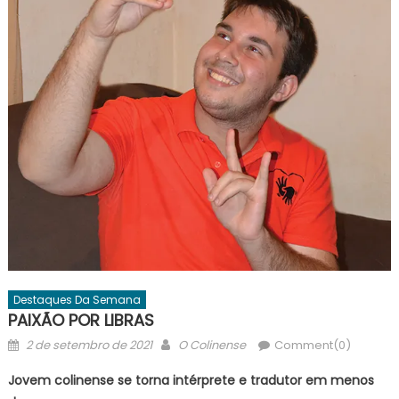
Destaques Da Semana
PAIXÃO POR LIBRAS
Posted
Author
2 de setembro de 2021
O Colinense
Comment(0)
on
Jovem colinense se torna intérprete e tradutor em menos