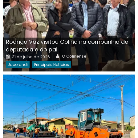
Rodrigo Vaz visitou Colina na companhia de
deputada e do pai
Author
Posted
O Colinense
31 de julho de 2026
on
Jaborandi
Principais Notícias