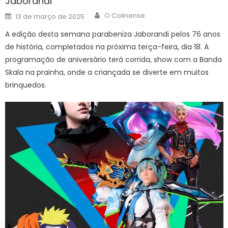
Jaborandi
Author
Posted
O Colinense
13 de março de 2025
on
A edição desta semana parabeniza Jaborandi pelos 76 anos
de história, completados na próxima terça-feira, dia 18. A
programação de aniversário terá corrida, show com a Banda
Skala na prainha, onde a criançada se diverte em muitos
brinquedos.