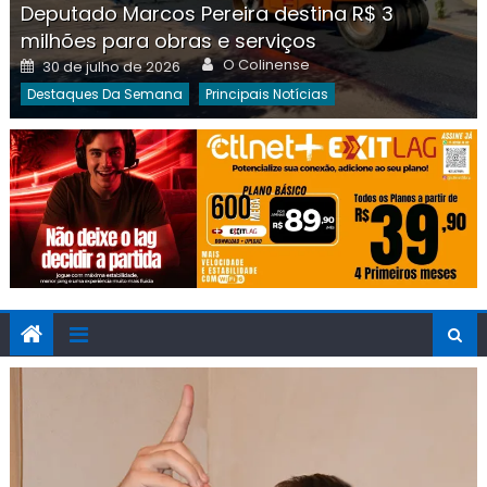
Deputado Marcos Pereira destina R$ 3
milhões para obras e serviços
Author
Posted
O Colinense
30 de julho de 2026
on
Destaques Da Semana
Principais Notícias