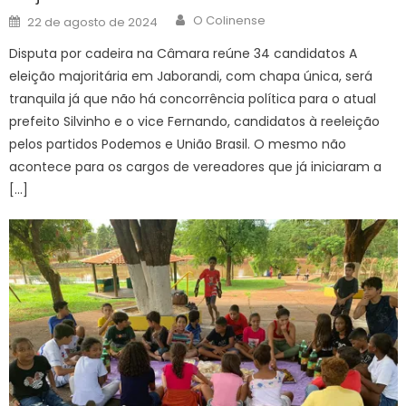
Author
Posted
O Colinense
22 de agosto de 2024
on
Disputa por cadeira na Câmara reúne 34 candidatos A
eleição majoritária em Jaborandi, com chapa única, será
tranquila já que não há concorrência política para o atual
prefeito Silvinho e o vice Fernando, candidatos à reeleição
pelos partidos Podemos e União Brasil. O mesmo não
acontece para os cargos de vereadores que já iniciaram a
[…]