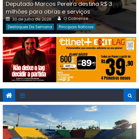
Deputado Marcos Pereira destina R$ 3
milhões para obras e serviços
Author
Posted
O Colinense
30 de julho de 2026
on
Destaques Da Semana
Principais Notícias