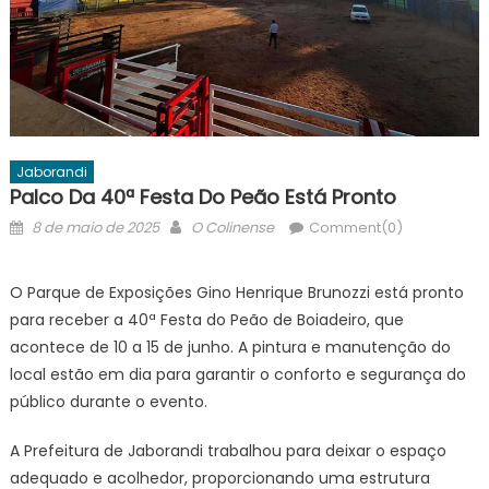
Jaborandi
Palco Da 40ª Festa Do Peão Está Pronto
Posted
Author
8 de maio de 2025
O Colinense
Comment(0)
on
O Parque de Exposições Gino Henrique Brunozzi está pronto
para receber a 40ª Festa do Peão de Boiadeiro, que
acontece de 10 a 15 de junho. A pintura e manutenção do
local estão em dia para garantir o conforto e segurança do
público durante o evento.
A Prefeitura de Jaborandi trabalhou para deixar o espaço
adequado e acolhedor, proporcionando uma estrutura