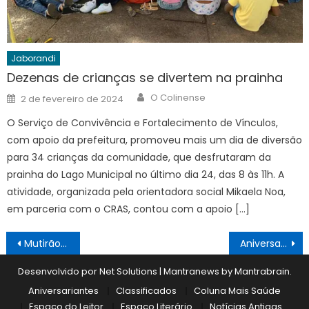
Jaborandi
Dezenas de crianças se divertem na prainha
Author
Posted
O Colinense
2 de fevereiro de 2024
on
O Serviço de Convivência e Fortalecimento de Vínculos,
com apoio da prefeitura, promoveu mais um dia de diversão
para 34 crianças da comunidade, que desfrutaram da
prainha do Lago Municipal no último dia 24, das 8 às 11h. A
atividade, organizada pela orientadora social Mikaela Noa,
em parceria com o CRAS, contou com a apoio […]
Navegação
Mutirão de pintura transforma a Escola Olinto e prossegue neste sábado
Aniversariantes 08/05 a 14/05
de
Desenvolvido por Net Solutions
|
Mantranews by
Mantrabrain
.
Post
Aniversariantes
Classificados
Coluna Mais Saúde
Espaço do Leitor
Espaço Literário
Notícias Antigas