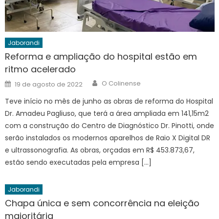
Jaborandi
Reforma e ampliação do hospital estão em
ritmo acelerado
Author
Posted
O Colinense
19 de agosto de 2022
on
Teve início no mês de junho as obras de reforma do Hospital
Dr. Amadeu Pagliuso, que terá a área ampliada em 141,15m2
com a construção do Centro de Diagnóstico Dr. Pinotti, onde
serão instalados os modernos aparelhos de Raio X Digital DR
e ultrassonografia. As obras, orçadas em R$ 453.873,67,
estão sendo executadas pela empresa […]
Jaborandi
Chapa única e sem concorrência na eleição
majoritária