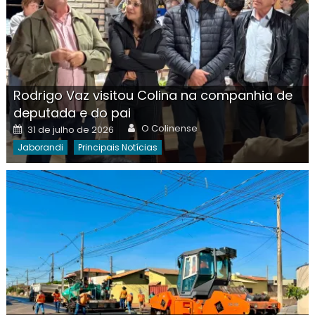
Rodrigo Vaz visitou Colina na companhia de
deputada e do pai
Author
Posted
O Colinense
31 de julho de 2026
on
Jaborandi
Principais Notícias