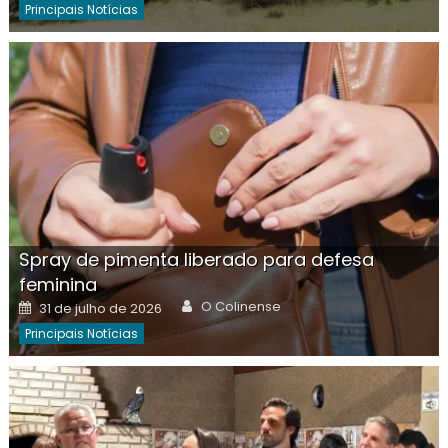
Principais Notícias
Spray de pimenta liberado para defesa
feminina
Author
Posted
O Colinense
31 de julho de 2026
on
Principais Notícias