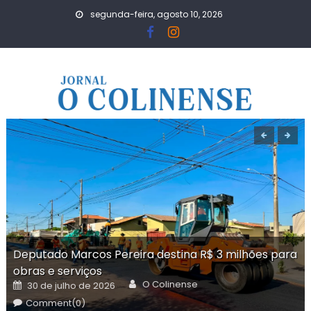
Skip
segunda-feira, agosto 10, 2026
to
content
Deputado Marcos Pereira destina R$ 3 milhões para
obras e serviços
Author
Posted
O Colinense
30 de julho de 2026
on
Comment(0)