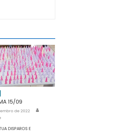
A 15/09
Author
etembro de 2022
e
TUA DISPAROS E