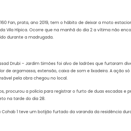
160 Fan, prata, ano 2019, tem o hábito de deixar a moto estaci
 Vila Hípica. Ocorre que na manhã do dia 2 a vítima não encon
rido durante a madrugada.
ad Drubi – Jardim Simões foi alvo de ladrões que furtaram div
or de argamassa, extensão, caixa de som e lixadeira. A ação s
nsável pela obra chegou no local.
, procurou a policia para registrar o furto de duas escadas e p
to na tarde do dia 28.
 Cohab 1 teve um botijão furtado da varanda da residência du