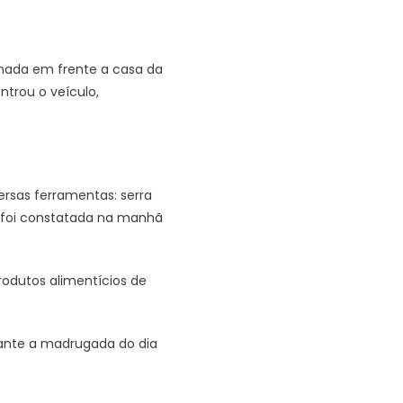
onada em frente a casa da
trou o veículo,
ersas ferramentas: serra
ó foi constatada na manhã
rodutos alimentícios de
rante a madrugada do dia