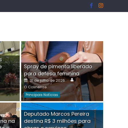
s
e
Spray de pimenta liberado
I
para defesa feminina
or
Author
Posted
31 de julho de 2026
on
O Colinense
Principais Notícias
ngelo Martins Tristão é
Deputado Marcos Pereira
ina na
destina R$ 3 milhões para
minoso mascarado
Empres
hor