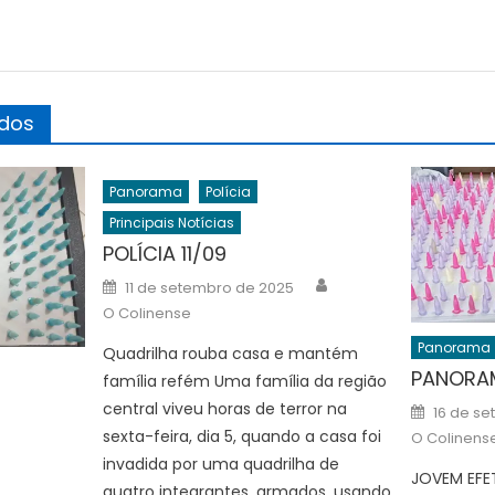
ados
Panorama
Polícia
Principais Notícias
POLÍCIA 11/09
Author
Posted
11 de setembro de 2025
on
O Colinense
Panorama
Quadrilha rouba casa e mantém
PANORAM
família refém Uma família da região
Posted
central viveu horas de terror na
16 de s
on
Author
sexta-feira, dia 5, quando a casa foi
O Colinens
invadida por uma quadrilha de
JOVEM EFE
quatro integrantes, armados, usando