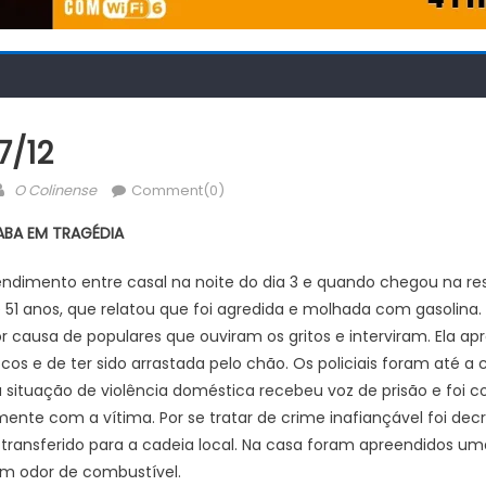
/12
Author
O Colinense
Comment(0)
ABA EM TRAGÉDIA
imento entre casal na noite do dia 3 e quando chegou na resid
51 anos, que relatou que foi agredida e molhada com gasolina. 
 causa de populares que ouviram os gritos e interviram. Ela a
os e de ter sido arrastada pelo chão. Os policiais foram até a c
 situação de violência doméstica recebeu voz de prisão e foi c
mente com a vítima. Por se tratar de crime inafiançável foi de
i transferido para a cadeia local. Na casa foram apreendidos 
om odor de combustível.