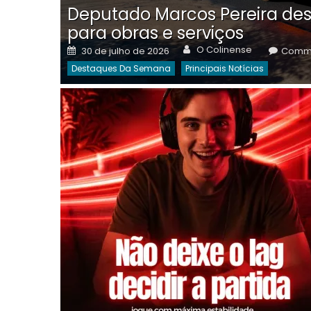
Deputado Marcos Pereira des
para obras e serviços
Author
Posted
O Colinense
30 de julho de 2026
Comme
on
Destaques Da Semana
Principais Notícias