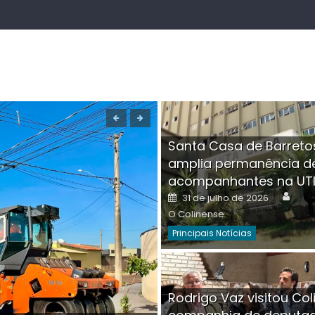
Santa Casa de Barreto
amplia permanência d
acompanhantes na UT
Auth
Posted
31 de julho de 2026
on
O Colinense
Principais Notícias
Boutique na Av. Â
Rodrigo Vaz visitou Col
invadida por cri
Aut