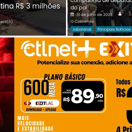
companhia de deputa
Posted
O C
30 de julho de 2026
tina R$ 3 milhões
on
do pai
Destaques Da Semana
Princip
Auth
Posted
31 de julho de 2026
on
O Colinense
nt(0)
Jaborandi
Principais Notícias