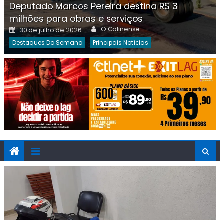
Deputado Marcos Pereira destina R$ 3
milhões para obras e serviços
Author
Posted
O Colinense
30 de julho de 2026
on
Destaques Da Semana
Principais Notícias