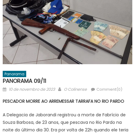
Panorama
PANORAMA 09/11
Posted
Author
10 de novembro de 2023
O Colinense
Comment(0)
on
PESCADOR MORRE AO ARREMESSAR TARRAFA NO RIO PARDO
A Delegacia de Jaborandi registrou a morte de Fabrício de
Souza Barbosa, de 23 anos, que pescava no Rio Pardo na
noite do último dia 30. Era por volta de 22h quando ele teria