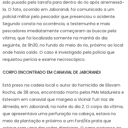
sido puxado pela tarrafa para dentro do rio após arremessá-
la. O fato, ocorrido em Jaborandi, foi comunicado a um
policial militar pelo pescador que presenciou o acidente.
Segundo consta na ocorrência, a testemunha e mais
pescadores imediatamente começaram as buscas pela
vítima, que foi localizada somente na manhã do dia
seguinte, às 9h30, no fundo do meio do rio, próximo ao local
onde havia caído. O caso é investigado pela polícia que
requisitou perícia e exame necroscópico.
CORPO ENCONTRADO EM CANAVIAL DE JABORANDI
Está preso na cadeia local o autor do homicídio de Elisvam
Rocha, de 38 anos, encontrado morto pelos PMs Madureira e
Estevam em canavial que margeia a Vicinal Tuti Vaz de
Almeida, em Jaborandi, na noite do dia 2. O corpo da vítima,
que apresentava uma perfuração na cabeça, estava no
meio da plantação e próximo a um Ford/Ka prata que
estava sem uma das rodas dianteiras. O carro pertence ao