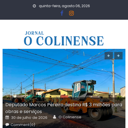
Skip
quinta-feira, agosto 06, 2026
to
content
Deputado Marcos Pereira destina R$ 3 milhões para
obras e serviços
Author
Posted
O Colinense
30 de julho de 2026
on
Comment(0)