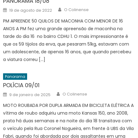
PANORAMA 18/08
Author
Posted
O Colinense
19 de agosto de 2022
on
PM APREENDE 50 QUILOS DE MACONHA COM MENOR DE 16
ANOS A PM fez uma grande apreensão de maconha na
tarde do dia 16 no bairro CDHU 1. O mais impressionante é
que os 59 tijolos da erva, que pesaram 51kg, estavam com
um adolescente, de apenas 16 anos, que quando percebeu
a viatura correu […]
Panorama
POLÍCIA 09/01
Author
Posted
O Colinense
9 de janeiro de 2025
on
MOTO ROUBADA POR DUPLA ARMADA EM BICICLETA ELÉTRICA A
vítima de roubo adquiriu uma moto Kansas 150, ano 2008,
prata há duas semanas e na noite do dia 18 transitava com
o veículo pela Rua Coronel Nogueira, em frente à UBS da Vila
Fabri, quando foi abordada por dois assaltantes em uma