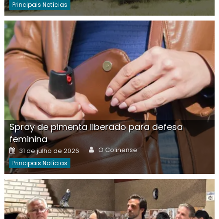
Principais Notícias
Spray de pimenta liberado para defesa
feminina
Author
Posted
O Colinense
31 de julho de 2026
on
Principais Notícias