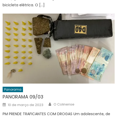
bicicleta elétrica. O […]
Panorama
PANORAMA 09/03
Author
Posted
O Colinense
10 de março de 2023
on
PM PRENDE TRAFICANTES COM DROGAS Um adolescente, de