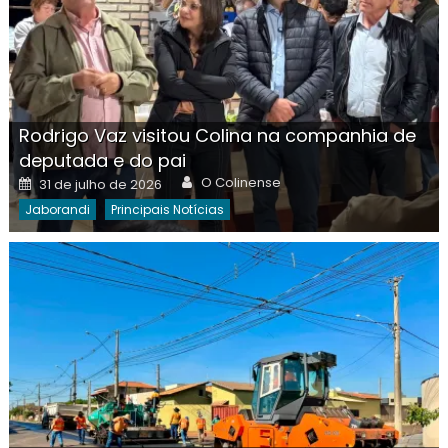
Rodrigo Vaz visitou Colina na companhia de
deputada e do pai
Author
Posted
O Colinense
31 de julho de 2026
on
Jaborandi
Principais Notícias