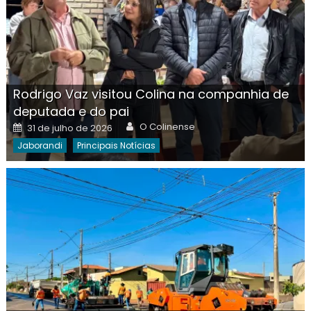
Rodrigo Vaz visitou Colina na companhia de
deputada e do pai
Author
Posted
O Colinense
31 de julho de 2026
on
Jaborandi
Principais Notícias