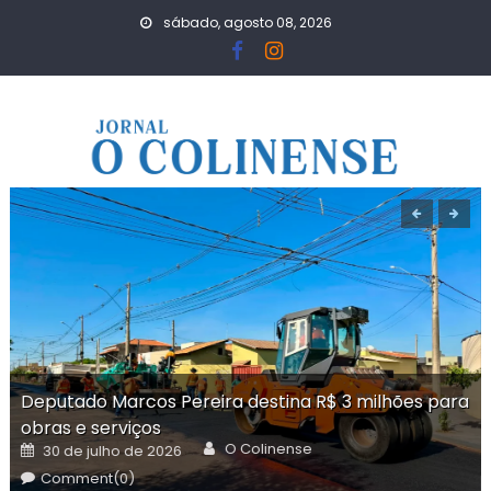
Skip
sábado, agosto 08, 2026
to
content
Deputado Marcos Pereira destina R$ 3 milhões para
obras e serviços
Author
Posted
O Colinense
30 de julho de 2026
on
Comment(0)