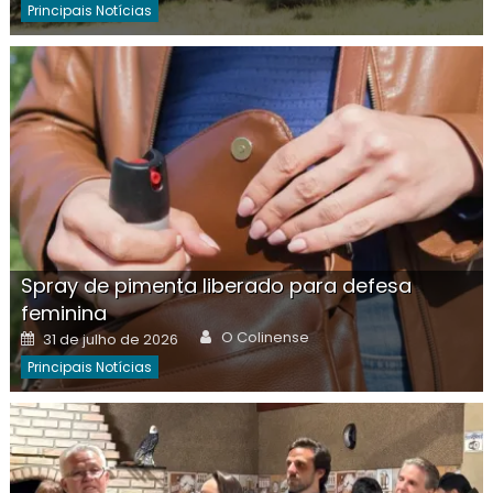
Principais Notícias
Spray de pimenta liberado para defesa
feminina
Author
Posted
O Colinense
31 de julho de 2026
on
Principais Notícias