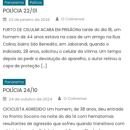
Panorama
Polícia
POLÍCIA 22/01
Author
Posted
O Colinense
22 de janeiro de 2026
on
FURTO DE CELULAR ACABA EM PRISÃONa tarde do dia 18, um
homem de 44 anos estava na casa de um amigo na Rua
Colina, bairro São Benedito, em Jaborandi, quando o
indiciado, 28 anos, solicitou o celular da vítima. Um tempo
depois ao pedir a devolução do aparelho, o autor retirou a
capa de proteção […]
Panorama
POLÍCIA 24/10
Author
Posted
O Colinense
24 de outubro de 2024
on
CICICLISTA AGREDIDO Um homem, de 38 anos, deu entrada
no Pronto Socorro na noite do dia 14 com hematomas
resultantes de agressão que sofreu quando transitava com