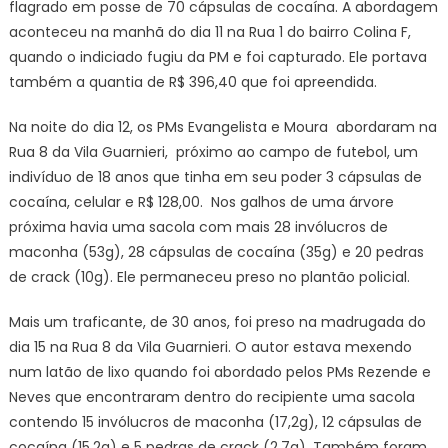
flagrado em posse de 70 cápsulas de cocaína. A abordagem
aconteceu na manhã do dia 11 na Rua 1 do bairro Colina F,
quando o indiciado fugiu da PM e foi capturado. Ele portava
também a quantia de R$ 396,40 que foi apreendida.
Na noite do dia 12, os PMs Evangelista e Moura abordaram na
Rua 8 da Vila Guarnieri, próximo ao campo de futebol, um
indivíduo de 18 anos que tinha em seu poder 3 cápsulas de
cocaína, celular e R$ 128,00. Nos galhos de uma árvore
próxima havia uma sacola com mais 28 invólucros de
maconha (53g), 28 cápsulas de cocaína (35g) e 20 pedras
de crack (10g). Ele permaneceu preso no plantão policial.
Mais um traficante, de 30 anos, foi preso na madrugada do
dia 15 na Rua 8 da Vila Guarnieri. O autor estava mexendo
num latão de lixo quando foi abordado pelos PMs Rezende e
Neves que encontraram dentro do recipiente uma sacola
contendo 15 invólucros de maconha (17,2g), 12 cápsulas de
cocaína (15,2g) e 5 pedras de crack (2,7g). Também foram