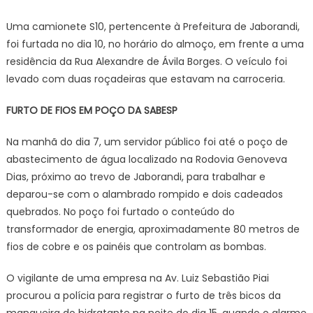
Uma camionete S10, pertencente à Prefeitura de Jaborandi,
foi furtada no dia 10, no horário do almoço, em frente a uma
residência da Rua Alexandre de Ávila Borges. O veículo foi
levado com duas roçadeiras que estavam na carroceria.
FURTO DE FIOS EM POÇO DA SABESP
Na manhã do dia 7, um servidor público foi até o poço de
abastecimento de água localizado na Rodovia Genoveva
Dias, próximo ao trevo de Jaborandi, para trabalhar e
deparou-se com o alambrado rompido e dois cadeados
quebrados. No poço foi furtado o conteúdo do
transformador de energia, aproximadamente 80 metros de
fios de cobre e os painéis que controlam as bombas.
O vigilante de uma empresa na Av. Luiz Sebastião Piai
procurou a polícia para registrar o furto de três bicos da
mangueira do hidratante na noite do dia 15, quando o alarme