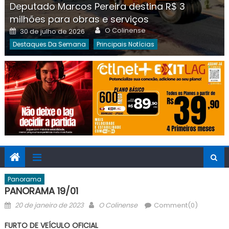
Deputado Marcos Pereira destina R$ 3
milhões para obras e serviços
Author
Posted
O Colinense
30 de julho de 2026
on
Destaques Da Semana
Principais Notícias
Panorama
PANORAMA 19/01
Posted
Author
20 de janeiro de 2023
O Colinense
Comment(0)
on
FURTO DE VEÍCULO OFICIAL