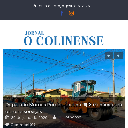
Skip
quinta-feira, agosto 06, 2026
to
content
Deputado Marcos Pereira destina R$ 3 milhões para
obras e serviços
Author
Posted
O Colinense
30 de julho de 2026
on
Comment(0)