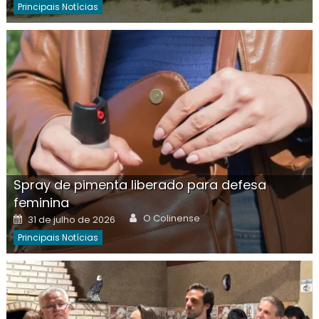
Principais Notícias
Spray de pimenta liberado para defesa
feminina
Author
Posted
O Colinense
31 de julho de 2026
on
Principais Notícias