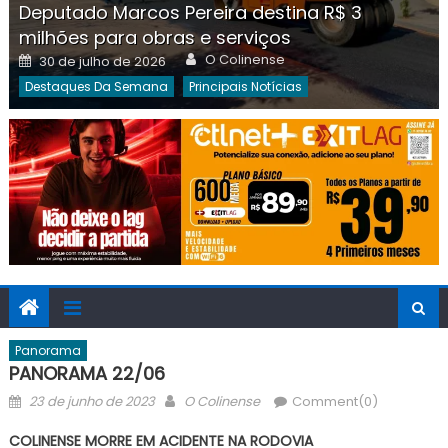
Deputado Marcos Pereira destina R$ 3
milhões para obras e serviços
Author
Posted
O Colinense
30 de julho de 2026
on
Destaques Da Semana
Principais Notícias
Panorama
PANORAMA 22/06
Posted
Author
23 de junho de 2023
O Colinense
Comment(0)
on
COLINENSE MORRE EM ACIDENTE NA RODOVIA