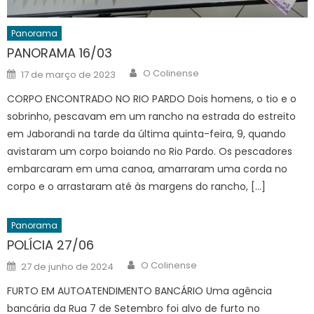
Panorama
PANORAMA 16/03
Author
Posted
O Colinense
17 de março de 2023
on
CORPO ENCONTRADO NO RIO PARDO Dois homens, o tio e o
sobrinho, pescavam em um rancho na estrada do estreito
em Jaborandi na tarde da última quinta-feira, 9, quando
avistaram um corpo boiando no Rio Pardo. Os pescadores
embarcaram em uma canoa, amarraram uma corda no
corpo e o arrastaram até às margens do rancho, […]
Panorama
POLÍCIA 27/06
Author
Posted
O Colinense
27 de junho de 2024
on
FURTO EM AUTOATENDIMENTO BANCÁRIO Uma agência
bancária da Rua 7 de Setembro foi alvo de furto no