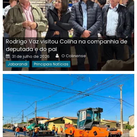
Rodrigo Vaz visitou Colina na companhia de
deputada e do pai
Author
Posted
O Colinense
31 de julho de 2026
on
Jaborandi
Principais Notícias