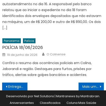
autoatendimento no dia 16. A responsável pelo banco
relatou que ao iniciar o expediente no dia 18 foram
identificados dois envelopes depositados que não estavam
na máquina, um de R$ 200,00 e outro de R$ 890,00. Os dois
[…]
Panorama
Polícia
POLÍCIA 18/06/2026
Author
Posted
O Colinense
19 de junho de 2026
on
Confira o resumo das ocorrências policiais em Colina,
Jaborandi e região. Destaques para furtos, prisões por
tráfico, alertas sobre golpes bancários e acidentes.
Navegação
Entrega de prêmios
Mais um título
de
Desenvolvido por Net Solutions
|
Mantranews by
Mantrabrain
.
Post
Aniversariantes
Classificados
Coluna Mais Saúde