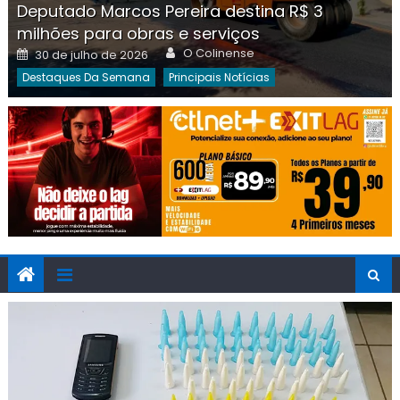
Deputado Marcos Pereira destina R$ 3
milhões para obras e serviços
Author
Posted
O Colinense
30 de julho de 2026
on
Destaques Da Semana
Principais Notícias