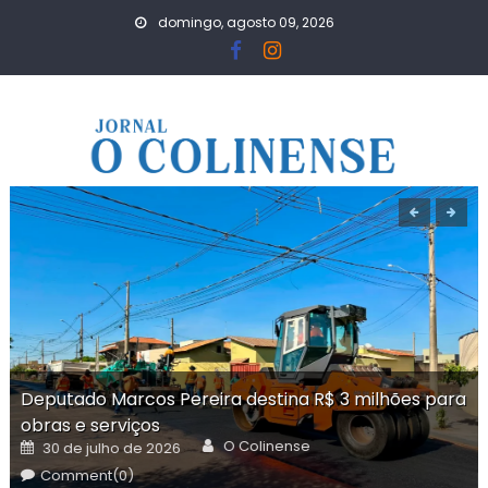
Skip
domingo, agosto 09, 2026
to
content
Deputado Marcos Pereira destina R$ 3 milhões para
obras e serviços
Author
Posted
O Colinense
30 de julho de 2026
on
Comment(0)