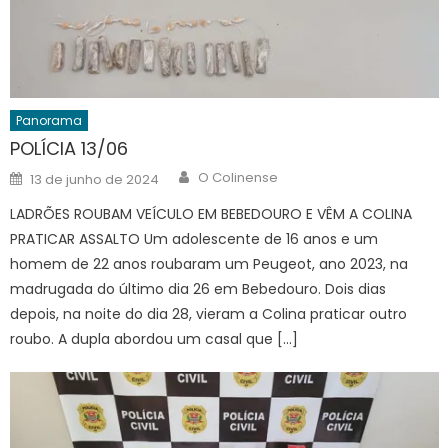
Panorama
POLÍCIA 13/06
Author
Posted
O Colinense
13 de junho de 2024
on
LADRÕES ROUBAM VEÍCULO EM BEBEDOURO E VÊM A COLINA
PRATICAR ASSALTO Um adolescente de 16 anos e um
homem de 22 anos roubaram um Peugeot, ano 2023, na
madrugada do último dia 26 em Bebedouro. Dois dias
depois, na noite do dia 28, vieram a Colina praticar outro
roubo. A dupla abordou um casal que […]