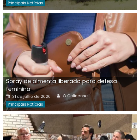
Principais Notícias
Spray de pimenta liberado para defesa
feminina
Author
Posted
O Colinense
31 de julho de 2026
on
Principais Notícias