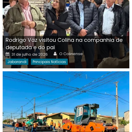
Rodrigo Vaz visitou Colina na companhia de
deputada e do pai
Author
Posted
O Colinense
31 de julho de 2026
on
Jaborandi
Principais Notícias