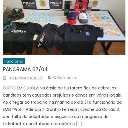
Panorama
PANORAMA 07/04
Author
Posted
O Colinense
8 de abril de 2022
on
FURTO EM ESCOLA Na ânsia de furtarem fios de cobre, os
bandidos têm causados prejuízos e danos em vários locais.
Ao chegar ao trabalho na manhã do dia 31 a funcionária da
EMEI “Prof.ª Adércia T. Gontijo Ferreira”, creche da Cohab 3,
deu falta do adaptador e esguicho da mangueira do
hidratante, constatando também o […]