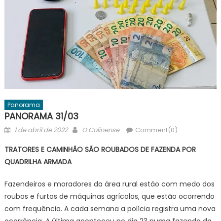
Panorama
PANORAMA 31/03
Posted
Author
1 de abril de 2022
O Colinense
Comment(0)
on
TRATORES E CAMINHÃO SÃO ROUBADOS DE FAZENDA POR
QUADRILHA ARMADA
Fazendeiros e moradores da área rural estão com medo dos
roubos e furtos de máquinas agrícolas, que estão ocorrendo
com frequência. A cada semana a polícia registra uma nova
ocorrência. A última aconteceu no dia 23 numa fazenda da