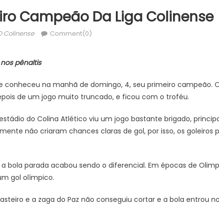
eiro Campeão Da Liga Colinense
uthor
O Colinense
Comment(0)
nos pênaltis
nse conheceu na manhã de domingo, 4, seu primeiro campeão. O
depois de um jogo muito truncado, e ficou com o troféu.
estádio do Colina Atlético viu um jogo bastante brigado, princi
mente não criaram chances claras de gol, por isso, os goleiros
a bola parada acabou sendo o diferencial. Em épocas de Olimpí
m gol olímpico.
asteiro e a zaga do Paz não conseguiu cortar e a bola entrou n