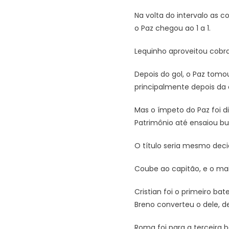
Na volta do intervalo as 
o Paz chegou ao 1 a 1.
Lequinho aproveitou cobra
Depois do gol, o Paz tomo
principalmente depois da
Mas o ímpeto do Paz foi d
Patrimônio até ensaiou bu
O título seria mesmo decid
Coube ao capitão, e o mai
Cristian foi o primeiro ba
Breno converteu o dele, de
Roma foi para a terceira 