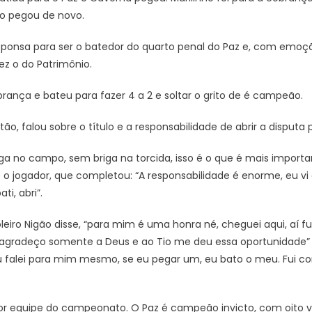
ão pegou de novo.
ponsa para ser o batedor do quarto penal do Paz e, com emoção,
fez o do Patrimônio.
obrança e bateu para fazer 4 a 2 e soltar o grito de é campeão.
tão, falou sobre o título e a responsabilidade de abrir a disputa p
ga no campo, sem briga na torcida, isso é o que é mais import
 o jogador, que completou: “A responsabilidade é enorme, eu vi 
ti, abri”.
leiro Nigão disse, “para mim é uma honra né, cheguei aqui, aí f
, agradeço somente a Deus e ao Tio me deu essa oportunidade” e 
 falei para mim mesmo, se eu pegar um, eu bato o meu. Fui con
or equipe do campeonato. O Paz é campeão invicto, com oito 