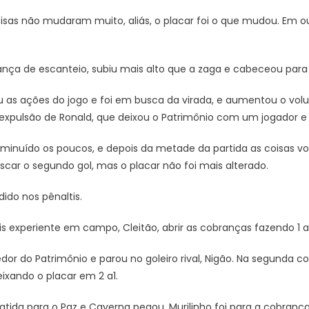
coisas não mudaram muito, aliás, o placar foi o que mudou. Em o
nça de escanteio, subiu mais alto que a zaga e cabeceou para 
u as ações do jogo e foi em busca da virada, e aumentou o vol
 expulsão de Ronald, que deixou o Patrimônio com um jogador 
iminuído os poucos, e depois da metade da partida as coisas vol
scar o segundo gol, mas o placar não foi mais alterado.
ido nos pênaltis.
s experiente em campo, Cleitão, abrir as cobranças fazendo 1 a 
tedor do Patrimônio e parou no goleiro rival, Nigão. Na segunda c
ixando o placar em 2 a1.
batida para o Paz e Caverna pegou. Murilinho foi para a cobra