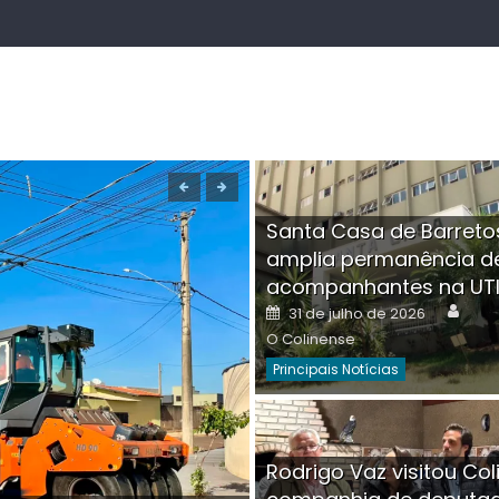
Santa Casa de Barreto
amplia permanência d
acompanhantes na UT
Auth
Posted
31 de julho de 2026
on
O Colinense
Principais Notícias
Boutique na Av. Â
Rodrigo Vaz visitou Col
invadida por cri
Aut