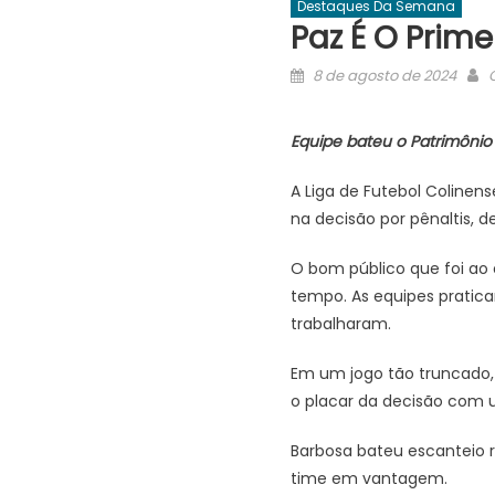
Destaques Da Semana
Paz É O Prim
Posted
A
8 de agosto de 2024
on
Equipe bateu o Patrimônio 
A Liga de Futebol Coline
na decisão por pênaltis, 
O bom público que foi ao 
tempo. As equipes pratica
trabalharam.
Em um jogo tão truncado, 
o placar da decisão com u
Barbosa bateu escanteio r
time em vantagem.