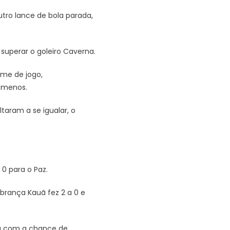
utro lance de bola parada,
superar o goleiro Caverna.
ume de jogo,
e menos.
taram a se igualar, o
0 para o Paz.
obrança Kauã fez 2 a 0 e
nça com a chance de