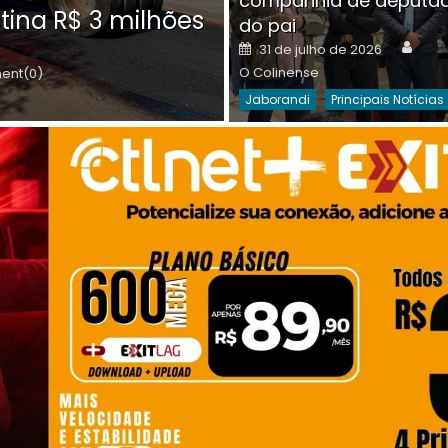
companhia de deputa
Posted
O C
30 de julho de 2026
tina R$ 3 milhões
on
do pai
Destaques Da Semana
Princip
Auth
Posted
31 de julho de 2026
on
O Colinense
nt(0)
Jaborandi
Principais Notícias