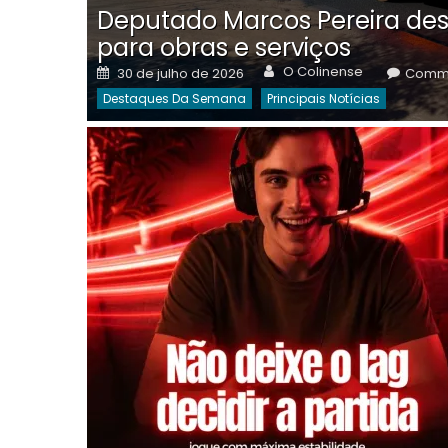
Deputado Marcos Pereira des
para obras e serviços
Author
Posted
O Colinense
30 de julho de 2026
Comme
on
Destaques Da Semana
Principais Notícias