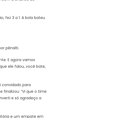
 fez 3 a 1. A bola bateu
or pênalti.
ante. E agora vamos
que ele falou, você bate,
ui convidado para
finalizou: “Vi que o time
verti e só agradeço a
vitória e um empate em