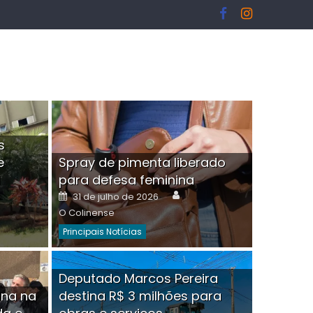
s
e
Spray de pimenta liberado
I
para defesa feminina
or
Author
Posted
31 de julho de 2026
on
O Colinense
Principais Notícias
ngelo Martins Tristão é
Deputado Marcos Pereira
ina na
destina R$ 3 milhões para
minoso mascarado
Empres
hor