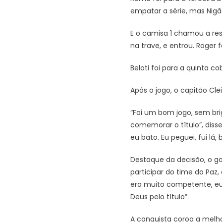
empatar a série, mas Nig
E o camisa 1 chamou a res
na trave, e entrou. Roger 
Beloti foi para a quinta c
Após o jogo, o capitão Clei
“Foi um bom jogo, sem bri
comemorar o título”, disse
eu bato. Eu peguei, fui lá, ba
Destaque da decisão, o go
participar do time do Paz
era muito competente, eu
Deus pelo título”.
A conquista coroa a melh