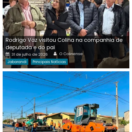
Rodrigo Vaz visitou Colina na companhia de
deputada e do pai
Author
Posted
O Colinense
31 de julho de 2026
on
Jaborandi
Principais Notícias