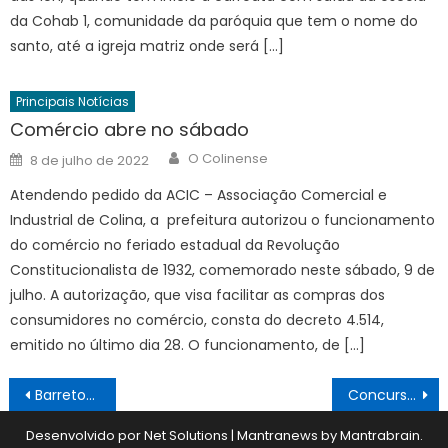
da Cohab 1, comunidade da paróquia que tem o nome do
santo, até a igreja matriz onde será […]
Principais Notícias
Comércio abre no sábado
Author
Posted
O Colinense
8 de julho de 2022
on
Atendendo pedido da ACIC – Associação Comercial e
Industrial de Colina, a prefeitura autorizou o funcionamento
do comércio no feriado estadual da Revolução
Constitucionalista de 1932, comemorado neste sábado, 9 de
julho. A autorização, que visa facilitar as compras dos
consumidores no comércio, consta do decreto 4.514,
emitido no último dia 28. O funcionamento, de […]
Navegação
Barretos tem “Solmáforo” que mede radiação solar
Concursos com vagas abertas
de
Desenvolvido por Net Solutions
|
Mantranews by
Mantrabrain
.