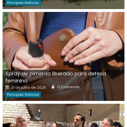
Principais Notícias
Spray de pimenta liberado para defesa
feminina
Author
Posted
O Colinense
31 de julho de 2026
on
Principais Notícias