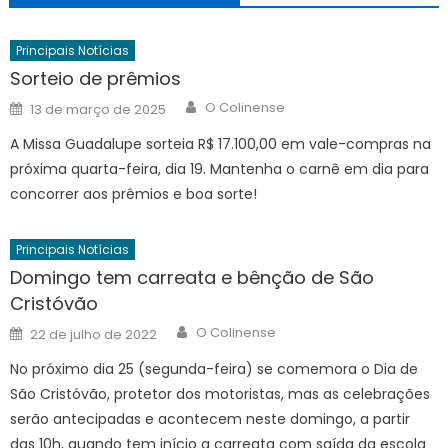
Principais Notícias
Sorteio de prêmios
Author
Posted
O Colinense
13 de março de 2025
on
A Missa Guadalupe sorteia R$ 17.100,00 em vale-compras na
próxima quarta-feira, dia 19. Mantenha o carnê em dia para
concorrer aos prêmios e boa sorte!
Principais Notícias
Domingo tem carreata e bênção de São
Cristóvão
Author
Posted
O Colinense
22 de julho de 2022
on
No próximo dia 25 (segunda-feira) se comemora o Dia de
São Cristóvão, protetor dos motoristas, mas as celebrações
serão antecipadas e acontecem neste domingo, a partir
das 10h, quando tem início a carreata com saída da escola