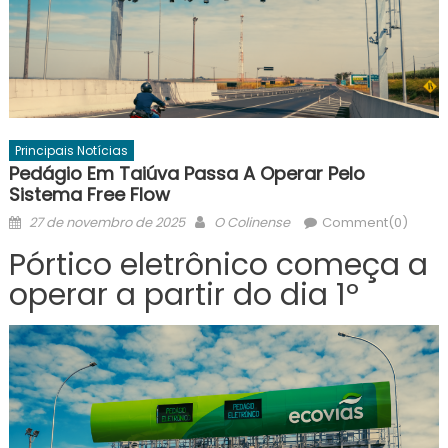
Principais Notícias
Pedágio Em Taiúva Passa A Operar Pelo
Sistema Free Flow
Posted
Author
27 de novembro de 2025
O Colinense
Comment(0)
on
Pórtico eletrônico começa a
operar a partir do dia 1º