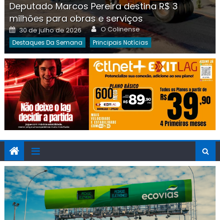
Deputado Marcos Pereira destina R$ 3
milhões para obras e serviços
Author
Posted
O Colinense
30 de julho de 2026
on
Destaques Da Semana
Principais Notícias