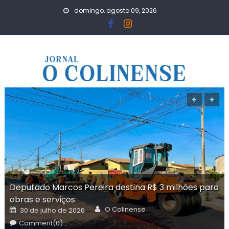
Skip
domingo, agosto 09, 2026
to
content
Deputado Marcos Pereira destina R$ 3 milhões para
obras e serviços
Author
Posted
O Colinense
30 de julho de 2026
on
Comment(0)