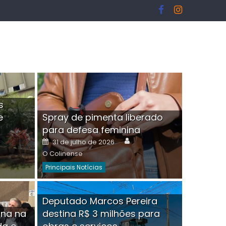
s
e
Spray de pimenta liberado
I
para defesa feminina
or
Author
Posted
31 de julho de 2026
on
O Colinense
Principais Notícias
ngelo Martins Tristão é
Deputado Marcos Pereira
ina na
destina R$ 3 milhões para
minoso mascarado
Empres
hor