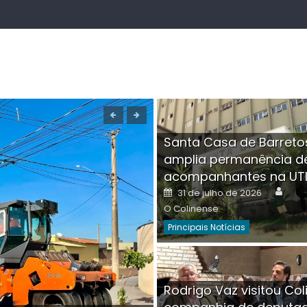
Santa Casa de Barreto
amplia permanência d
acompanhantes na UT
Auth
Posted
31 de julho de 2026
on
O Colinense
Principais Notícias
Boutique na Av. Â
Rodrigo Vaz visitou Col
invadida por cri
Aut