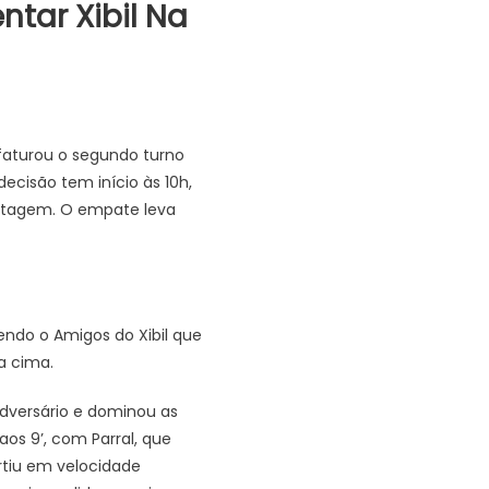
ntar Xibil Na
faturou o segundo turno
ecisão tem início às 10h,
antagem. O empate leva
ndo o Amigos do Xibil que
a cima.
adversário e dominou as
os 9’, com Parral, que
rtiu em velocidade