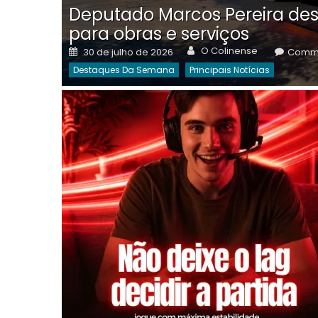
Deputado Marcos Pereira des
para obras e serviços
Author
Posted
O Colinense
30 de julho de 2026
Comme
on
Destaques Da Semana
Principais Notícias