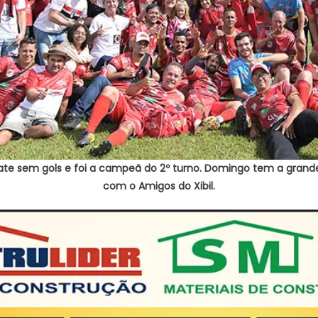
ate sem gols e foi a campeã do 2º turno. Domingo tem a grand
com o Amigos do Xibil.