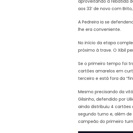
aproveitando a rebatida d
aos 33’ de novo com Brit
A Pedreira ia se defenden
lhe era conveniente.
No início da etapa comple
próximo à trave. O Xibil p
Se o primeiro tempo foi tr
cartões amarelos em curto
terceiro e está fora da “fi
Mesmo precisando da vitór
Gilsinho, defendido por Ui
ainda distribuiu 4 cartões
segundo turno e, além de l
campeão do primeiro turn