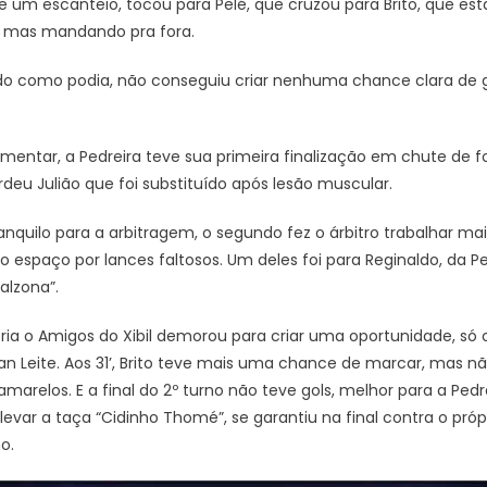
e um escanteio, tocou para Pelé, que cruzou para Brito, que e
o, mas mandando pra fora.
do como podia, não conseguiu criar nenhuma chance clara de go
mentar, a Pedreira teve sua primeira finalização em chute de f
erdeu Julião que foi substituído após lesão muscular.
anquilo para a arbitragem, o segundo fez o árbitro trabalhar mais
 espaço por lances faltosos. Um deles foi para Reginaldo, da P
nalzona”.
ia o Amigos do Xibil demorou para criar uma oportunidade, só 
lian Leite. Aos 31’, Brito teve mais uma chance de marcar, mas n
 amarelos. E a final do 2º turno não teve gols, melhor para a Pe
evar a taça “Cidinho Thomé”, se garantiu na final contra o própr
o.