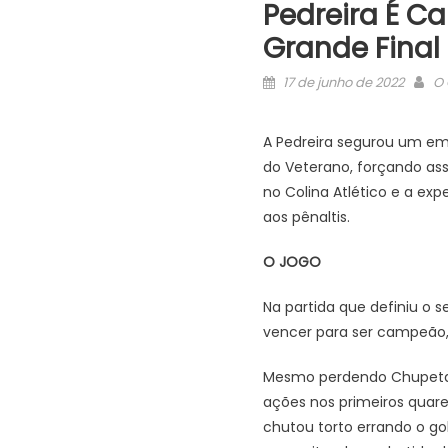
Pedreira É Ca
Grande Final
Posted
Au
17 de junho de 2022
O 
on
A Pedreira segurou um em
do Veterano, forçando assi
no Colina Atlético e a e
aos pênaltis.
O JOGO
Na partida que definiu o
vencer para ser campeão, 
Mesmo perdendo Chupeta log
ações nos primeiros quare
chutou torto errando o go