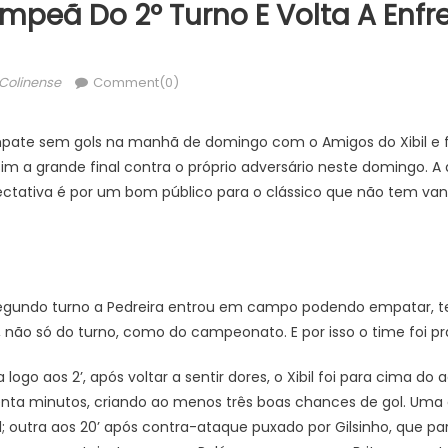
mpeã Do 2º Turno E Volta A Enfre
thor
Colinense
Comment(0)
pate sem gols na manhã de domingo com o Amigos do Xibil e 
m a grande final contra o próprio adversário neste domingo. A d
xpectativa é por um bom público para o clássico que não tem v
 segundo turno a Pedreira entrou em campo podendo empatar, te
não só do turno, como do campeonato. E por isso o time foi pr
o aos 2’, após voltar a sentir dores, o Xibil foi para cima do 
nta minutos, criando ao menos três boas chances de gol. Uma a
l; outra aos 20’ após contra-ataque puxado por Gilsinho, que pa