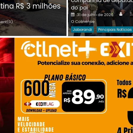
companhia de deputa
Posted
O C
30 de julho de 2026
tina R$ 3 milhões
on
do pai
Destaques Da Semana
Princip
Auth
Posted
31 de julho de 2026
on
O Colinense
nt(0)
Jaborandi
Principais Notícias