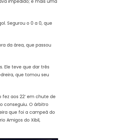
stava impedido; e mais uma
l. Segurou o 0 a 0, que
ora da área, que passou
. Ele teve que dar três
edreira, que tomou seu
o fez aos 22’ em chute de
ão conseguiu. O árbitro
dreira que foi a campeã do
io Amigos do Xibil,