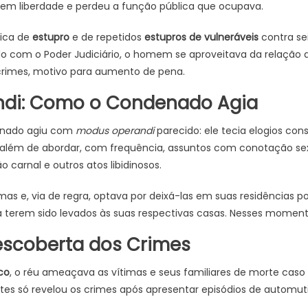
 em liberdade e perdeu a função pública que ocupava.
tica de
estupro
e de repetidos
estupros de vulneráveis
contra se
o com o Poder Judiciário, o homem se aproveitava da relação 
crimes, motivo para aumento de pena.
di: Como o Condenado Agia
denado agiu com
modus operandi
parecido: ele tecia elogios con
, além de abordar, com frequência, assuntos com conotação se
carnal e outros atos libidinosos.
as e, via de regra, optava por deixá-las em suas residências po
á terem sido levados às suas respectivas casas. Nesses moment
scoberta dos Crimes
ico
, o réu ameaçava as vítimas e seus familiares de morte caso
es só revelou os crimes após apresentar episódios de automuti