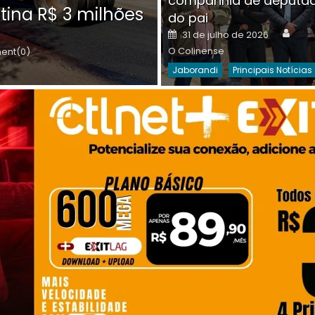
companhia de deputa
Posted
O C
30 de julho de 2026
tina R$ 3 milhões
on
do pai
Destaques Da Semana
Princip
Auth
Posted
31 de julho de 2026
on
O Colinense
nt(0)
Jaborandi
Principais Notícias