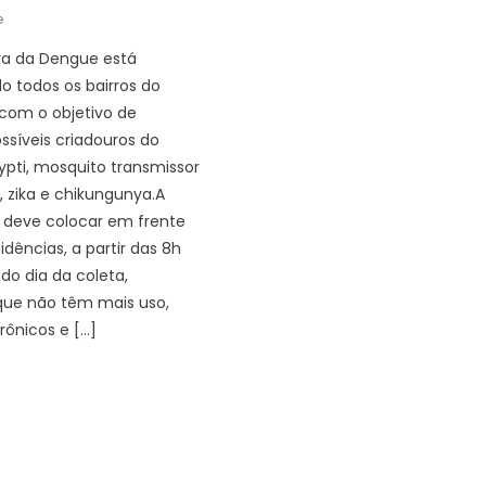
e
ra da Dengue está
o todos os bairros do
com o objetivo de
ossíveis criadouros do
pti, mosquito transmissor
 zika e chikungunya.A
 deve colocar em frente
idências, a partir das 8h
o dia da coleta,
que não têm mais uso,
rônicos e […]