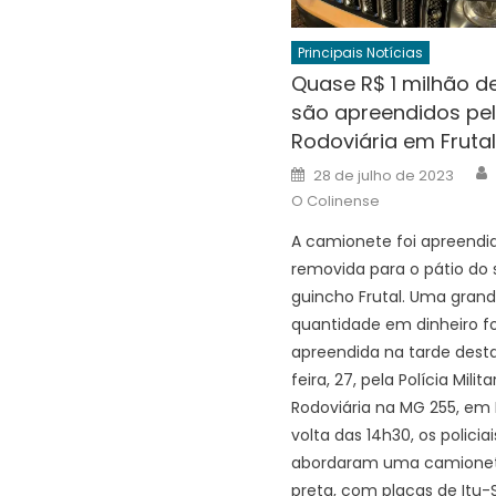
Principais Notícias
Quase R$ 1 milhão de
são apreendidos pel
Rodoviária em Frutal
Posted
28 de julho de 2023
on
O Colinense
A camionete foi apreendi
removida para o pátio do 
guincho Frutal. Uma gran
quantidade em dinheiro fo
apreendida na tarde dest
feira, 27, pela Polícia Milita
Rodoviária na MG 255, em F
volta das 14h30, os policiai
abordaram uma camione
preta, com placas de Itu-