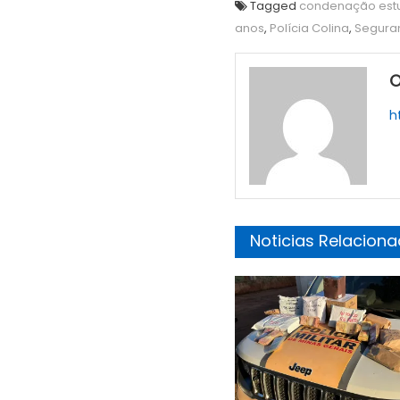
Tagged
condenação est
anos
,
Polícia Colina
,
Seguran
O
h
Noticias Relacion