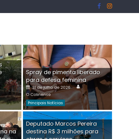
s
e
Spray de pimenta liberado
I
para defesa feminina
or
Author
Posted
31 de julho de 2026
on
O Colinense
Principais Notícias
ngelo Martins Tristão é
Deputado Marcos Pereira
ina na
destina R$ 3 milhões para
minoso mascarado
Empres
hor