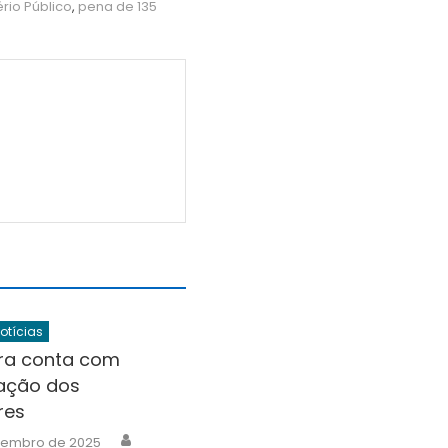
ério Público
,
pena de 135
Notícias
ra conta com
ação dos
res
Author
etembro de 2025