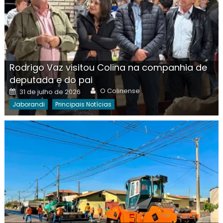
Rodrigo Vaz visitou Colina na companhia de
deputada e do pai
Author
Posted
O Colinense
31 de julho de 2026
on
Jaborandi
Principais Notícias