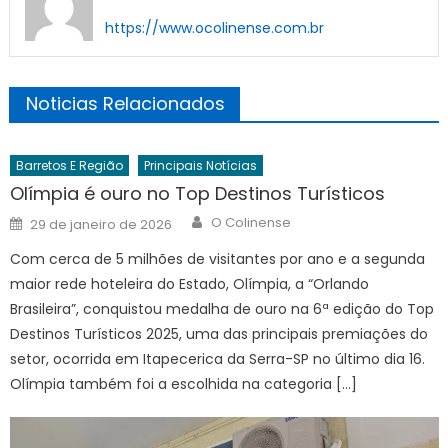
https://www.ocolinense.com.br
Noticias Relacionados
Barretos E Região
Principais Notícias
Olímpia é ouro no Top Destinos Turísticos
Author
Posted
O Colinense
29 de janeiro de 2026
on
Com cerca de 5 milhões de visitantes por ano e a segunda
maior rede hoteleira do Estado, Olímpia, a “Orlando
Brasileira”, conquistou medalha de ouro na 6ª edição do Top
Destinos Turísticos 2025, uma das principais premiações do
setor, ocorrida em Itapecerica da Serra-SP no último dia 16.
Olímpia também foi a escolhida na categoria […]