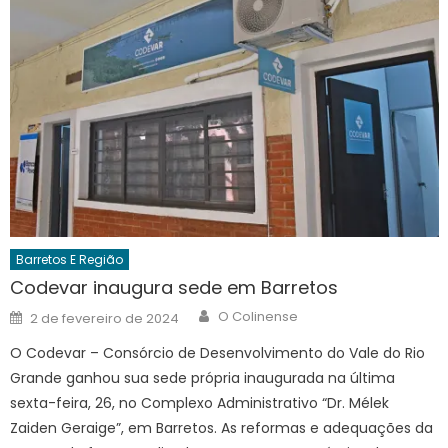
Barretos E Região
Codevar inaugura sede em Barretos
Author
Posted
O Colinense
2 de fevereiro de 2024
on
O Codevar – Consórcio de Desenvolvimento do Vale do Rio
Grande ganhou sua sede própria inaugurada na última
sexta-feira, 26, no Complexo Administrativo “Dr. Mélek
Zaiden Geraige”, em Barretos. As reformas e adequações da