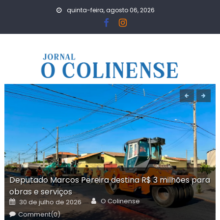
Skip
quinta-feira, agosto 06, 2026
to
content
Deputado Marcos Pereira destina R$ 3 milhões para
obras e serviços
Author
Posted
O Colinense
30 de julho de 2026
on
Comment(0)