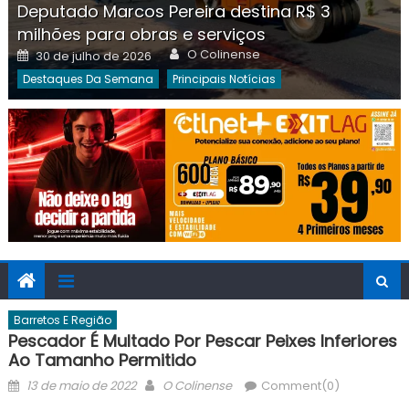
Deputado Marcos Pereira destina R$ 3
milhões para obras e serviços
Author
Posted
O Colinense
30 de julho de 2026
on
Destaques Da Semana
Principais Notícias
Barretos E Região
Pescador É Multado Por Pescar Peixes Inferiores
Ao Tamanho Permitido
Posted
Author
13 de maio de 2022
O Colinense
Comment(0)
on