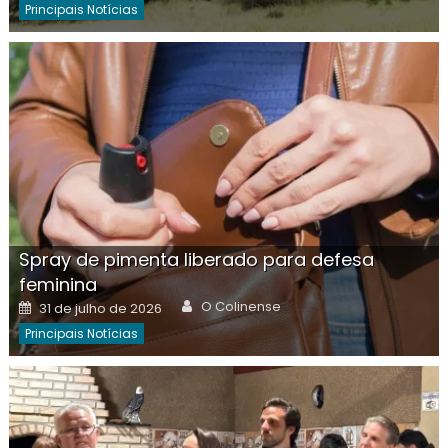
Principais Notícias
Spray de pimenta liberado para defesa
feminina
Author
Posted
O Colinense
31 de julho de 2026
on
Principais Notícias