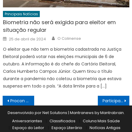
Principais Notícias
Biometria não será exigida para eleitor em
situação regular
Author
Posted
O Colinense
25 de abril de 2024
on
O eleitor que não tem a biometria cadastrada na Justiça
Eleitoral poderá votar nas eleições municipais de 6 de
outubro. A informação é do chefe do Cartório Eleitoral,
Carlos Humberto Campos Júnior. Quem tirou o título
durante a pandemia não coletou a biometria que estava
suspensa em todo o país. “A data limite para a […]
Navegação
Procon em alerta na campanha “Bebidas Adulteradas, Denuncie”
Participantes concluemcursos do FSS
de
Desenvolvido por Net Solutions
|
Mantranews by
Mantrabrain
.
Post
Aniversariantes
Classificados
Coluna Mais Saúde
Espaço do Leitor
Espaço Literário
Notícias Antigas