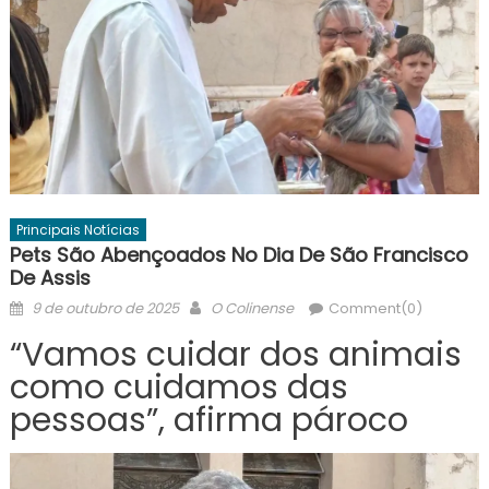
Principais Notícias
Pets São Abençoados No Dia De São Francisco
De Assis
Posted
Author
9 de outubro de 2025
O Colinense
Comment(0)
on
“Vamos cuidar dos animais
como cuidamos das
pessoas”, afirma pároco