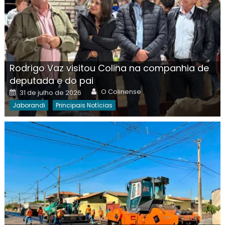
Rodrigo Vaz visitou Colina na companhia de
deputada e do pai
Author
Posted
O Colinense
31 de julho de 2026
on
Jaborandi
Principais Notícias