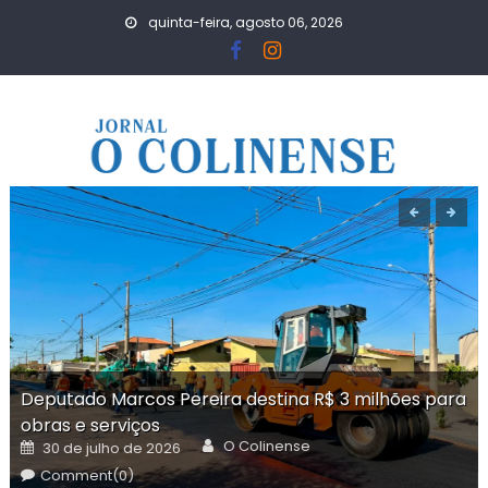
Skip
quinta-feira, agosto 06, 2026
to
content
Deputado Marcos Pereira destina R$ 3 milhões para
obras e serviços
Author
Posted
O Colinense
30 de julho de 2026
on
Comment(0)