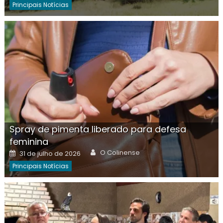
Principais Notícias
Spray de pimenta liberado para defesa
feminina
Author
Posted
O Colinense
31 de julho de 2026
on
Principais Notícias