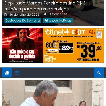
Deputado Marcos Pereira destina R$ 3
milhões para obras e serviços
Author
Posted
O Colinense
30 de julho de 2026
on
Destaques Da Semana
Principais Notícias