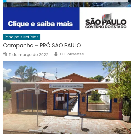
Principais Notícias
Campanha – PRÓ SÃO PAULO
Author
Posted
O Colinense
11 de março de 2022
on