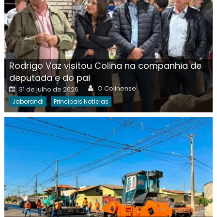
Rodrigo Vaz visitou Colina na companhia de
deputada e do pai
Author
Posted
O Colinense
31 de julho de 2026
on
Jaborandi
Principais Notícias