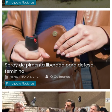
Principais Notícias
Spray de pimenta liberado para defesa
feminina
Author
Posted
O Colinense
31 de julho de 2026
on
Principais Notícias