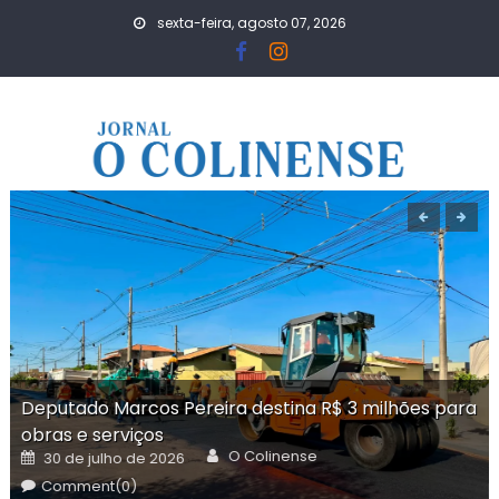
Skip
sexta-feira, agosto 07, 2026
to
content
Deputado Marcos Pereira destina R$ 3 milhões para
obras e serviços
Author
Posted
O Colinense
30 de julho de 2026
on
Comment(0)