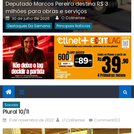
Deputado Marcos Pereira destina R$ 3
milhões para obras e serviços
Author
Posted
O Colinense
30 de julho de 2026
on
Destaques Da Semana
Principais Notícias
Sociais
Plural 10/11
Posted
Author
11 de novembro de 2022
O Colinense
Comment(0)
on