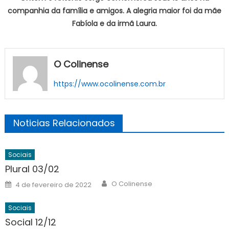
companhia da família e amigos. A alegria maior foi da mãe
Fabíola e da irmã Laura.
O Colinense
https://www.ocolinense.com.br
Noticias Relacionados
Sociais
Plural 03/02
Author
Posted
O Colinense
4 de fevereiro de 2022
on
Sociais
Social 12/12