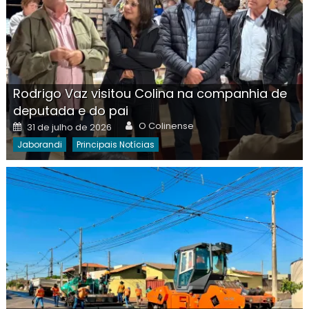
Rodrigo Vaz visitou Colina na companhia de
deputada e do pai
Author
Posted
O Colinense
31 de julho de 2026
on
Jaborandi
Principais Notícias