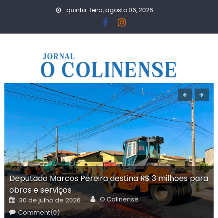
Skip
quinta-feira, agosto 06, 2026
to
content
Deputado Marcos Pereira destina R$ 3 milhões para
obras e serviços
Author
Posted
O Colinense
30 de julho de 2026
on
Comment(0)