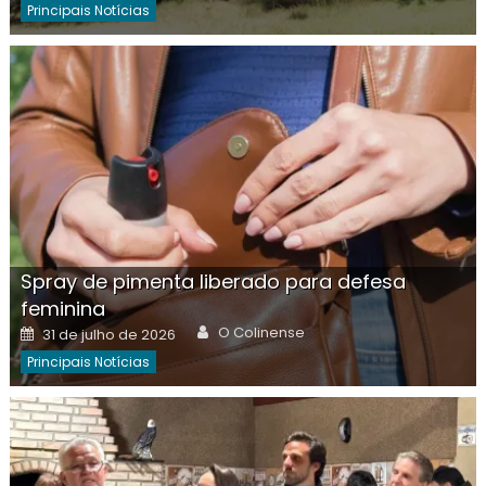
Principais Notícias
Spray de pimenta liberado para defesa
feminina
Author
Posted
O Colinense
31 de julho de 2026
on
Principais Notícias