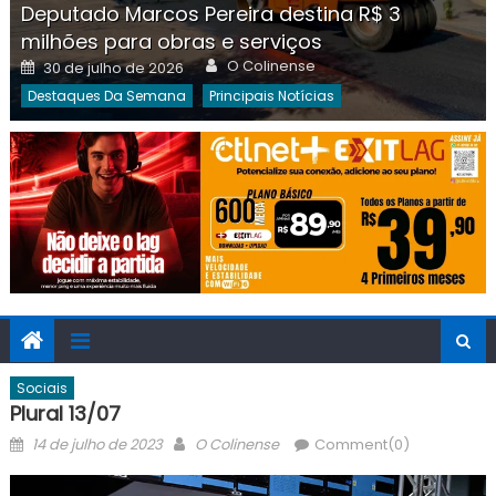
Deputado Marcos Pereira destina R$ 3
milhões para obras e serviços
Author
Posted
O Colinense
30 de julho de 2026
on
Destaques Da Semana
Principais Notícias
Sociais
Plural 13/07
Posted
Author
14 de julho de 2023
O Colinense
Comment(0)
on