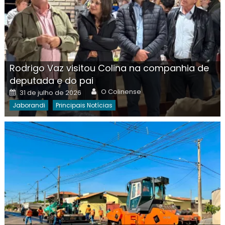
Rodrigo Vaz visitou Colina na companhia de
deputada e do pai
Author
Posted
O Colinense
31 de julho de 2026
on
Jaborandi
Principais Notícias