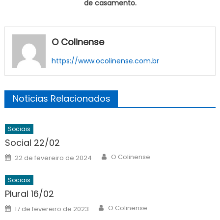
de casamento.
O Colinense
https://www.ocolinense.com.br
Noticias Relacionados
Sociais
Social 22/02
Author
Posted
O Colinense
22 de fevereiro de 2024
on
Sociais
Plural 16/02
Author
Posted
O Colinense
17 de fevereiro de 2023
on