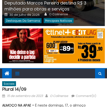
Deputado Marcos Pereira destina R$ 3
milhões para obras e serviços
Author
Posted
O Colinense
30 de julho de 2026
on
Destaques Da Semana
Principais Notícias
Sociais
Plural 14/09
Posted
Author
15 de setembro de 2023
O Colinense
Comment(0)
on
ALMOÇO NA APAE –
É neste domingo, 17, o almoço