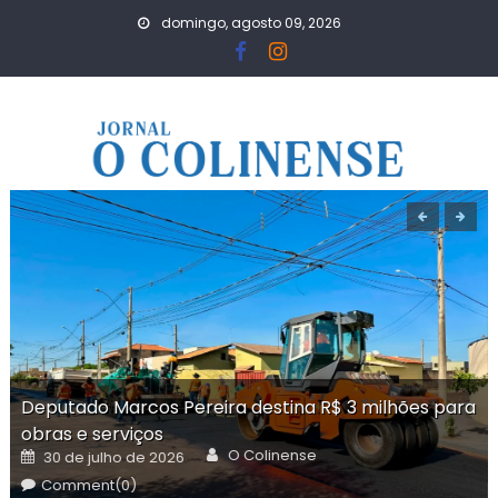
Skip
domingo, agosto 09, 2026
to
content
Deputado Marcos Pereira destina R$ 3 milhões para
obras e serviços
Author
Posted
O Colinense
30 de julho de 2026
on
Comment(0)