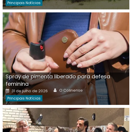
Principais Notícias
Spray de pimenta liberado para defesa
feminina
Author
Posted
O Colinense
31 de julho de 2026
on
Principais Notícias