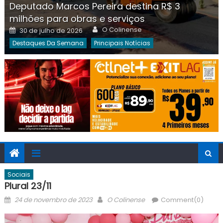
Deputado Marcos Pereira destina R$ 3
milhões para obras e serviços
Author
Posted
O Colinense
30 de julho de 2026
on
Destaques Da Semana
Principais Notícias
Sociais
Plural 23/11
Posted
Author
24 de novembro de 2023
O Colinense
Comment(0)
on