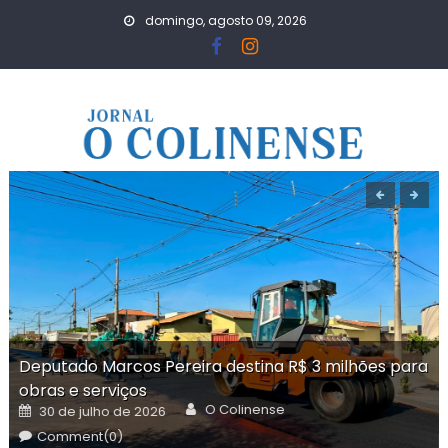
Skip
domingo, agosto 09, 2026
to
content
Deputado Marcos Pereira destina R$ 3 milhões para
obras e serviços
Author
Posted
O Colinense
30 de julho de 2026
on
Comment(0)