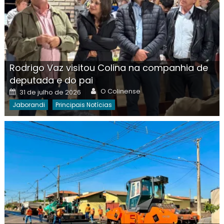
Rodrigo Vaz visitou Colina na companhia de
deputada e do pai
Author
Posted
O Colinense
31 de julho de 2026
on
Jaborandi
Principais Notícias