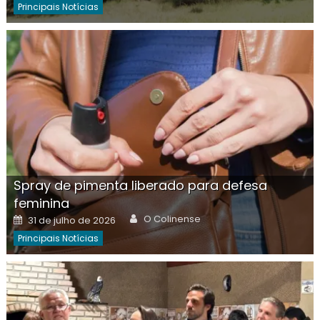
Principais Notícias
Spray de pimenta liberado para defesa
feminina
Author
Posted
O Colinense
31 de julho de 2026
on
Principais Notícias