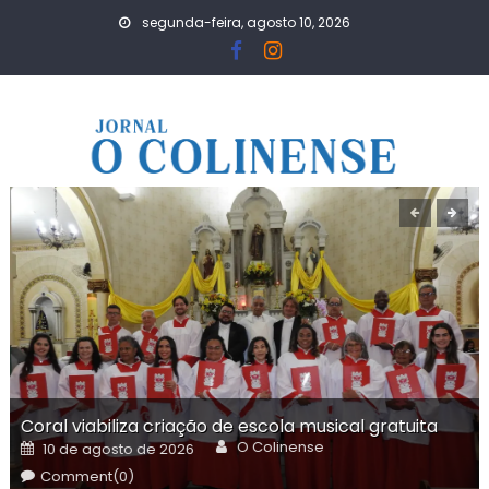
Skip
segunda-feira, agosto 10, 2026
to
content
Coral viabiliza criação de escola musical gratuita
Author
Posted
O Colinense
10 de agosto de 2026
on
Comment(0)