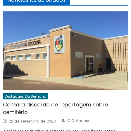
Destaques Da Semana
Câmara discorda de reportagem sobre
cemitério
Author
Posted
O Colinense
22 de setembro de 2023
on