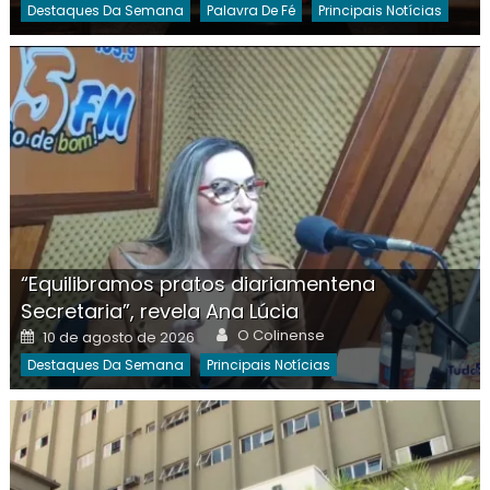
Destaques Da Semana
Palavra De Fé
Principais Notícias
“Equilibramos pratos diariamentena
Secretaria”, revela Ana Lúcia
Author
Posted
O Colinense
10 de agosto de 2026
on
Destaques Da Semana
Principais Notícias