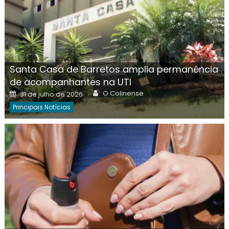
Santa Casa de Barretos amplia permanência
de acompanhantes na UTI
Author
Posted
O Colinense
31 de julho de 2026
on
Principais Notícias