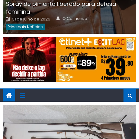
Spray de pimenta liberado para defesa
feminina
Author
Posted
O Colinense
31 de julho de 2026
on
Principais Notícias