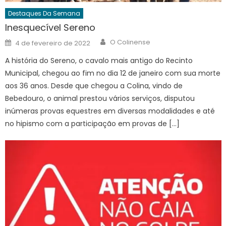
Destaques Da Semana
Inesquecível Sereno
Author
Posted
O Colinense
4 de fevereiro de 2022
on
A história do Sereno, o cavalo mais antigo do Recinto
Municipal, chegou ao fim no dia 12 de janeiro com sua morte
aos 36 anos. Desde que chegou a Colina, vindo de
Bebedouro, o animal prestou vários serviços, disputou
inúmeras provas equestres em diversas modalidades e até
no hipismo com a participação em provas de […]