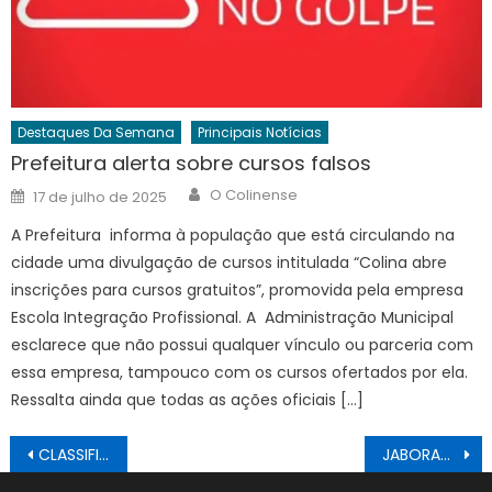
Destaques Da Semana
Principais Notícias
Prefeitura alerta sobre cursos falsos
Author
Posted
O Colinense
17 de julho de 2025
on
A Prefeitura informa à população que está circulando na
cidade uma divulgação de cursos intitulada “Colina abre
inscrições para cursos gratuitos”, promovida pela empresa
Escola Integração Profissional. A Administração Municipal
esclarece que não possui qualquer vínculo ou parceria com
essa empresa, tampouco com os cursos ofertados por ela.
Ressalta ainda que todas as ações oficiais […]
Navegação
CLASSIFICADOS 12/02/2026
JABORANDI: Conselho Tutelar ganha sede nova
de