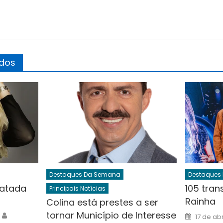
ados
Destaques Da Semana
Destaques
ratada
105 tra
Principais Notícias
Rainha
Colina está prestes a ser
Author
tornar Município de Interesse
Posted
17 de ab
on