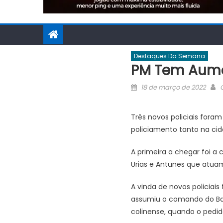
Destaques Da Semana
PM Tem Aume
Posted
A
18 de março de 2022
on
Três novos policiais fora
policiamento tanto na cid
A primeira a chegar foi a 
Urias e Antunes que atua
A vinda de novos policiais
assumiu o comando do Bat
colinense, quando o pedid