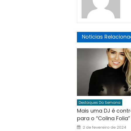
Noticias Relacion
Destaques Da Semana
Mais uma DJ é cont
para o “Colina Folia”
Posted
2 de fevereiro de 2024
on