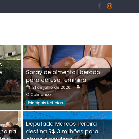
s
e
Spray de pimenta liberado
I
para defesa feminina
or
Author
Posted
31 de julho de 2026
on
O Colinense
Principais Notícias
ngelo Martins Tristão é
Deputado Marcos Pereira
ina na
destina R$ 3 milhões para
minoso mascarado
Empres
hor