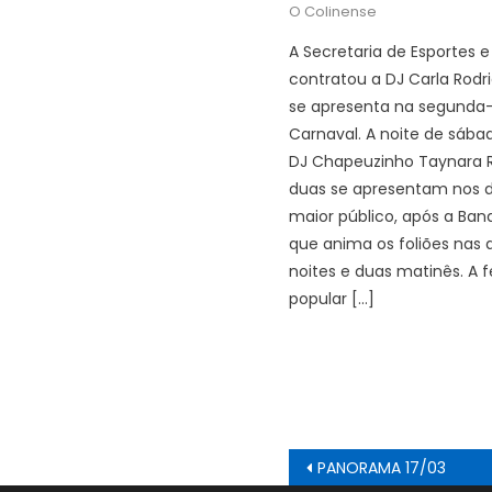
O Colinense
A Secretaria de Esportes e
contratou a DJ Carla Rodr
se apresenta na segunda-
Carnaval. A noite de sába
DJ Chapeuzinho Taynara R
duas se apresentam nos d
maior público, após a Ban
que anima os foliões nas 
noites e duas matinês. A f
popular […]
Navegação
PANORAMA 17/03