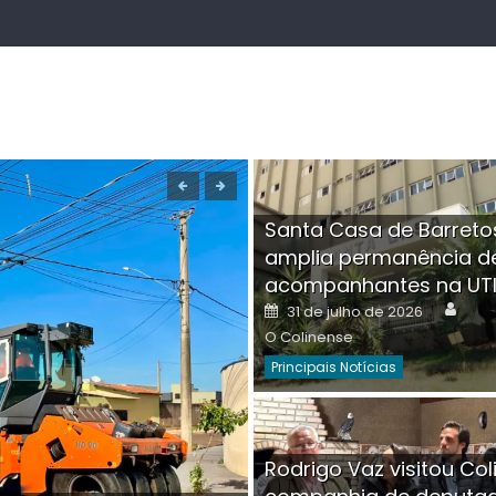
Santa Casa de Barreto
amplia permanência d
acompanhantes na UT
Auth
Posted
31 de julho de 2026
on
O Colinense
Principais Notícias
Boutique na Av. Â
Rodrigo Vaz visitou Col
invadida por cri
Aut