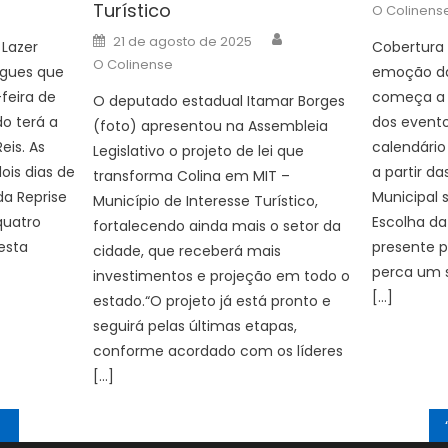
Turístico
O Colinens
Author
Posted
21 de agosto de 2025
 Lazer
Cobertura 
on
O Colinense
igues que
emoção da
feira de
começa a
O deputado estadual Itamar Borges
do terá a
dos evento
(foto) apresentou na Assembleia
eis. As
calendário 
Legislativo o projeto de lei que
ois dias de
a partir da
transforma Colina em MIT –
da Reprise
Municipal 
Município de Interesse Turístico,
quatro
Escolha da
fortalecendo ainda mais o setor da
esta
presente p
cidade, que receberá mais
perca um 
investimentos e projeção em todo o
[…]
estado.“O projeto já está pronto e
seguirá pelas últimas etapas,
conforme acordado com os líderes
[…]