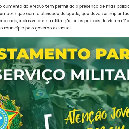
 aumento do efetivo tem permitido a presença de mais policiai
u também que com a atividade delegada, que deve ser implanta
a mais, inclusive com a utilização pelos policiais da viatura “Pat
 município pelo governo estadual.