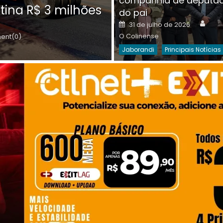
companhia de deputa
Posted
O C
30 de julho de 2026
tina R$ 3 milhões
on
do pai
Destaques Da Semana
Princip
Auth
Posted
31 de julho de 2026
on
O Colinense
nt(0)
Jaborandi
Principais Notícias