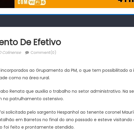
nto De Efetivo
uthor
O Colinense
Comment(0)
m incorporados ao Grupamento da PM, o que tem possibilitado a 
ade como na área rural.
cabo Renata que auxilia o trabalho no setor administrativo. Na 
m no patrulhamento ostensivo.
 foi solicitada pelo sargento Hespanhol ao tenente coronel Maur
alhão em Barretos no final do ano passado e esteve visitando
o foi feito e prontamente atendido.