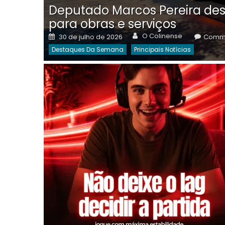
Deputado Marcos Pereira des
para obras e serviços
Author
Posted
O Colinense
30 de julho de 2026
Comme
on
Destaques Da Semana
Principais Notícias