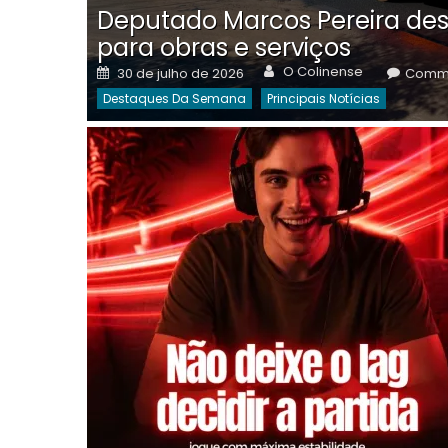
Deputado Marcos Pereira des
para obras e serviços
Author
Posted
O Colinense
30 de julho de 2026
Comme
on
Destaques Da Semana
Principais Notícias