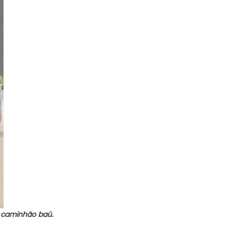
m caminhão baú.