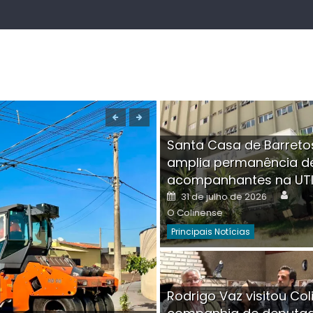
Santa Casa de Barreto
amplia permanência d
acompanhantes na UT
Auth
Posted
31 de julho de 2026
on
O Colinense
Principais Notícias
Boutique na Av. Â
Rodrigo Vaz visitou Col
invadida por cri
Aut