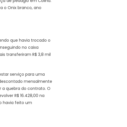
raça de pedágio em Colina.
ra o Onix branco, ano
zendo que havia trocado o
onseguindo no caixa
is transferiram R$ 3,8 mil
estar serviço para uma
ndo descontado mensalmente
r a quebra do contrato. O
volver R$ 16.428,00 na
o havia feito um