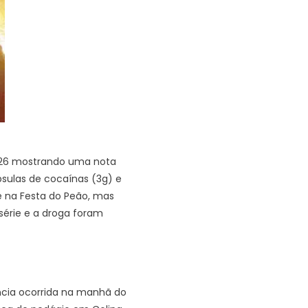
a 26 mostrando uma nota
psulas de cocaínas (3g) e
e na Festa do Peão, mas
érie e a droga foram
ência ocorrida na manhã do