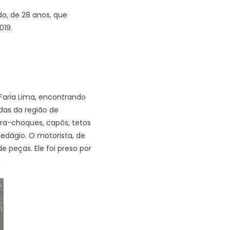
o, de 28 anos, que
019.
Faria Lima, encontrando
das da região de
ra-choques, capôs, tetos
edágio. O motorista, de
 peças. Ele foi preso por
.