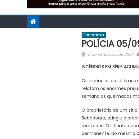
Panorama
POLÍCIA 05/0
Posted
5 de setembro de 2024
on
INCÊNDIOS EM SÉRIE ACUM
Os incêndios dos últimos d
relatam os enormes prejuí
semana as queimadas mobi
O proprietário de um síti
Bebedouro, atingiu a prop
realizados. O sitiante ac
permanente. No mesmo dia