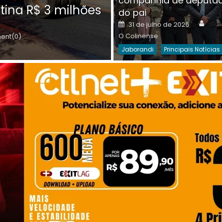
companhia de deputa
Posted
O C
30 de julho de 2026
tina R$ 3 milhões
on
do pai
Destaques Da Semana
Princip
Auth
Posted
31 de julho de 2026
on
O Colinense
nt(0)
Jaborandi
Principais Notícias