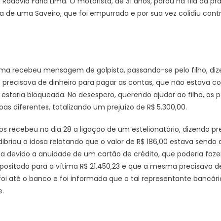
 Rodovia Faria Lima. O motorista, de 31 anos, parou na fila da p
ra de uma Saveiro, que foi empurrada e por sua vez colidiu cont
ima recebeu mensagem de golpista, passando-se pelo filho, di
precisava de dinheiro para pagar as contas, que não estava c
estaria bloqueada. No desespero, querendo ajudar ao filho, os pa
soas diferentes, totalizando um prejuízo de R$ 5.300,00.
 recebeu no dia 28 a ligação de um estelionatário, dizendo pr
 ludibriou a idosa relatando que o valor de R$ 186,00 estava se
a devido a anuidade de um cartão de crédito, que poderia faze
epositado para a vítima R$ 21.450,23 e que a mesma precisava de
foi até o banco e foi informada que o tal representante bancári
.