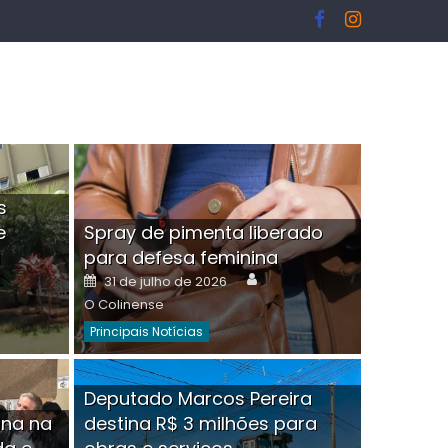
s
e
Spray de pimenta liberado
I
para defesa feminina
or
Author
Posted
31 de julho de 2026
on
O Colinense
Principais Notícias
ngelo Martins Tristão é
Deputado Marcos Pereira
ina na
destina R$ 3 milhões para
minoso mascarado
Empres
hor