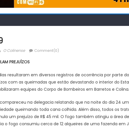
9
Author
O Colinense
Comment(0)
ULAM PREJUÍZOS
ias resultaram em diversos registros de ocorrência por parte do
zos com as queimadas que estão devastando o interior do Estad
lizaram equipes do Corpo de Bombeiros em Barretos e Colina
o compareceu na delegacia relatando que na noite do dia 24 um 
riedade queimando toda cana colhida. Além disso, todos os trato
umula um prejuízo de R$ 45 mil. O fogo também atingiu a área d
 o fogo consumiu cerca de 12 alqueires de uma fazenda em Jab