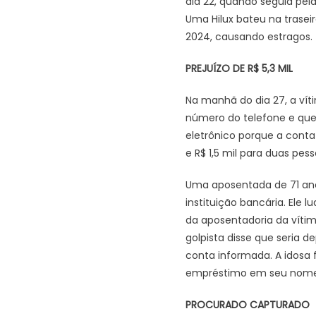
dia 22, quando seguia pela
Uma Hilux bateu na trasei
2024, causando estragos.
PREJUÍZO DE R$ 5,3 MIL
Na manhã do dia 27, a vít
número do telefone e que 
eletrônico porque a conta 
e R$ 1,5 mil para duas pes
Uma aposentada de 71 anos
instituição bancária. Ele
da aposentadoria da vítim
golpista disse que seria d
conta informada. A idosa 
empréstimo em seu nome
PROCURADO CAPTURADO