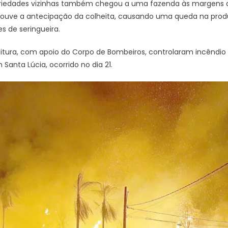
riedades vizinhas também chegou a uma fazenda às margens da
Houve a antecipação da colheita, causando uma queda na prod
s de seringueira.
itura, com apoio do Corpo de Bombeiros, controlaram incêndio
Santa Lúcia, ocorrido no dia 21.