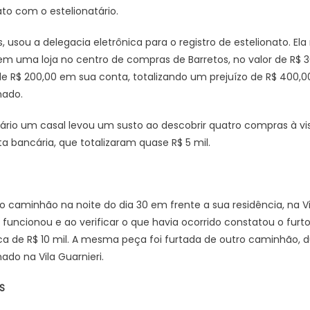
o com o estelionatário.
 usou a delegacia eletrônica para o registro de estelionato. Ela 
 uma loja no centro de compras de Barretos, no valor de R$ 30
de R$ 200,00 em sua conta, totalizando um prejuízo de R$ 400,00
nado.
cário um casal levou um susto ao descobrir quatro compras à vi
ta bancária, que totalizaram quase R$ 5 mil.
 caminhão na noite do dia 30 em frente a sua residência, na V
o funcionou e ao verificar o que havia ocorrido constatou o fu
ca de R$ 10 mil. A mesma peça foi furtada de outro caminhão,
ado na Vila Guarnieri.
S