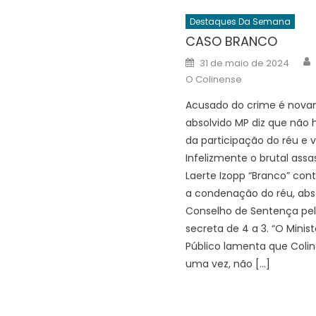
Destaques Da Semana
CASO BRANCO
Posted
31 de maio de 2024
on
O Colinense
Acusado do crime é nov
absolvido MP diz que não 
da participação do réu e v
Infelizmente o brutal assa
Laerte Izopp “Branco” con
a condenação do réu, abso
Conselho de Sentença pe
secreta de 4 a 3. “O Minist
Público lamenta que Colin
uma vez, não […]