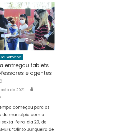
 Da Semana
ra entregou tablets
ofessores e agentes
e
Author
osto de 2021
e
empo começou para os
s do município com a
sexta-feira, dia 20, de
 EMEFs “Olinto Junqueira de