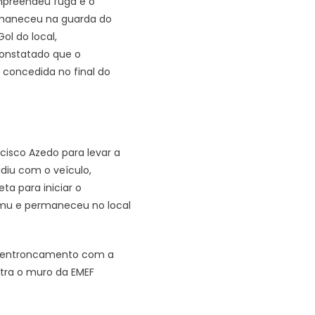
empreendeu fuga e o
rmaneceu na guarda do
ol do local,
constatado que o
 concedida no final do
cisco Azedo para levar a
diu com o veículo,
ta para iniciar o
amu e permaneceu no local
o entroncamento com a
ntra o muro da EMEF