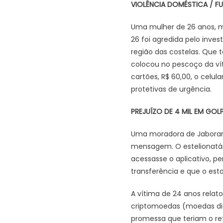
VIOLÊNCIA DOMÉSTICA / F
Uma mulher de 26 anos, m
26 foi agredida pelo inve
região das costelas. Que 
colocou no pescoço da vít
cartões, R$ 60,00, o celul
protetivas de urgência.
PREJUÍZO DE 4 MIL EM GOL
Uma moradora de Jaboran
mensagem. O estelionatár
acessasse o aplicativo, pe
transferência e que o est
A vítima de 24 anos relat
criptomoedas (moedas digi
promessa que teriam o ret