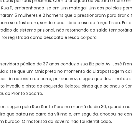
ais duas pessoas próximas. Com a chegada da viatura o carro 
 Rua 11, embrenhando-se em um matagal. Um dos policiais pe
maram 5 mulheres e 2 homens que o pressionaram para tirar o G
a se afastarem, sendo necessário o uso de força física. Foi 
vadido do sistema prisional, não retornando da saída temporária
 foi registrada como desacato e lesão corporal.
ervidora pública de 37 anos conduzia sua Biz pela Av. José Fran
. Ela disse que um Onix preto no momento da ultrapassagem coli
 A motorista do carro, por sua vez, alegou que deu sinal de se
o invadiu a pista da esquerda. Relatou ainda que acionou o S
s ao Pronto Socorro.
rt seguia pela Rua Santo Paro na manhã do dia 30, quando n
eiro que bateu no carro da vítima e, em seguida, chocou-se co
m buraco. O motorista da Saveiro não foi identificado.