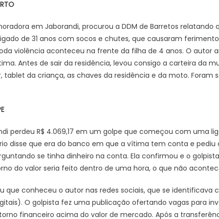
URTO
oradora em Jaborandi, procurou a DDM de Barretos relatando 
stigado de 31 anos com socos e chutes, que causaram feriment
toda violência aconteceu na frente da filha de 4 anos. O autor
ima. Antes de sair da residência, levou consigo a carteira da
ar, tablet da criança, as chaves da residência e da moto. Foram 
PE
di perdeu R$ 4.069,17 em um golpe que começou com uma lig
io disse que era do banco em que a vítima tem conta e pediu q
rguntando se tinha dinheiro na conta. Ela confirmou e o golpista
orno do valor seria feito dentro de uma hora, o que não acontec
ou que conheceu o autor nas redes sociais, que se identificava 
tais). O golpista fez uma publicação ofertando vagas para in
orno financeiro acima do valor de mercado. Após a transferênci