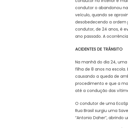
condutor no interior e m
condutor o abandonou na
veículo, quando se aproxi
desobedecendo a ordem par
condutor, de 24 anos, é e
ano passado. A ocorrência
ACIDENTES DE TRÂNSITO
Na manhã do dia 24, uma s
filha de 8 anos na escola
causando a queda de ambas.
procedimento e que a mot
até a condução das vítima
O condutor de uma EcoSpo
Rua Brasil surgiu uma Sav
“Antonio Daher”, abrindo u