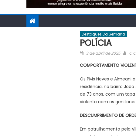
Destaques Da Semana
POLÍCIA
Posted
Aut
3 de abril de 2025
O C
on
COMPORTAMENTO VIOLEN
Os PMs Neves e Almeani 
residência, no bairro João
de 73 anos, com um tapa n
violento com os genitores
DESCUMPRIMENTO DE ORDE
Em patrulhamento pela Vil