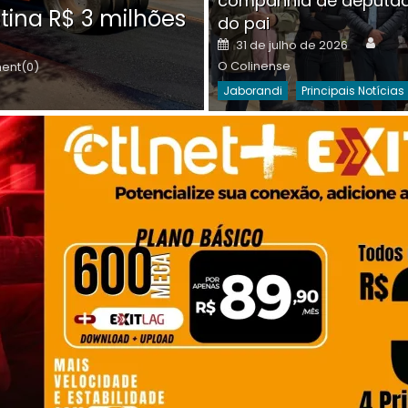
companhia de deputa
Posted
O C
30 de julho de 2026
tina R$ 3 milhões
on
do pai
Destaques Da Semana
Princip
Auth
Posted
31 de julho de 2026
on
O Colinense
nt(0)
Jaborandi
Principais Notícias