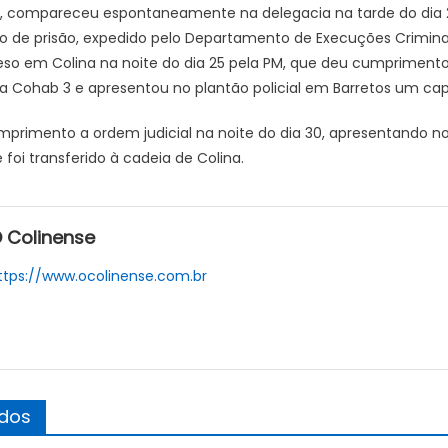
, compareceu espontaneamente na delegacia na tarde do dia 24
e prisão, expedido pelo Departamento de Execuções Criminais
so em Colina na noite do dia 25 pela PM, que deu cumprimento 
a Cohab 3 e apresentou no plantão policial em Barretos um cap
primento a ordem judicial na noite do dia 30, apresentando no 
foi transferido à cadeia de Colina.
 Colinense
ttps://www.ocolinense.com.br
ados