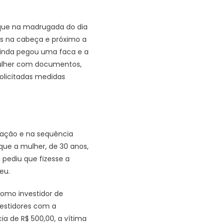
que na madrugada do dia
os na cabeça e próximo a
 ainda pegou uma faca e a
 mulher com documentos,
solicitadas medidas
ação e na sequência
ue a mulher, de 30 anos,
 pediu que fizesse a
eu.
como investidor de
vestidores com a
a de R$ 500,00, a vítima