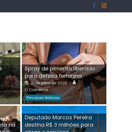
s
e
Spray de pimenta liberado
I
para defesa feminina
or
Author
Posted
31 de julho de 2026
on
O Colinense
Principais Notícias
ngelo Martins Tristão é
Deputado Marcos Pereira
ina na
destina R$ 3 milhões para
minoso mascarado
Empres
hor