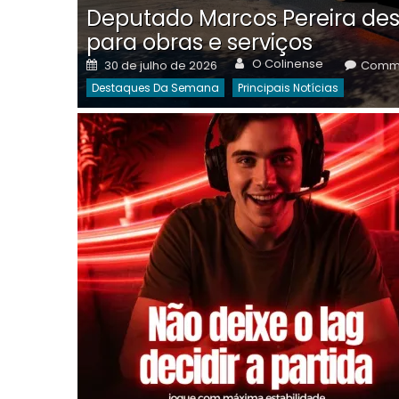
Deputado Marcos Pereira des
para obras e serviços
Author
Posted
O Colinense
30 de julho de 2026
Comme
on
Destaques Da Semana
Principais Notícias