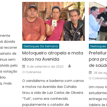
Author
amente
há dúvida
Destaques Da Semana
Destaques
ai recorrer
Motoqueiro atropela e mata
Prefeitu
ssinato de
idoso na Avenida
para pr
tinua sem
de saúd
Author
lvido pelo
Posted
9 de setembro de 2022
on
la votação
Posted
O Colinense
26 de ag
on
ério
O Colinens
O vandalismo e baderna com carros
a, mais
e motos na Avenida das Cohabs
Um novo t
tirou a vida de Luiz Carlos de Oliveira
estudante
“Tuti”, como era conhecido
entrega na 
popularmente o catador de
tablets às