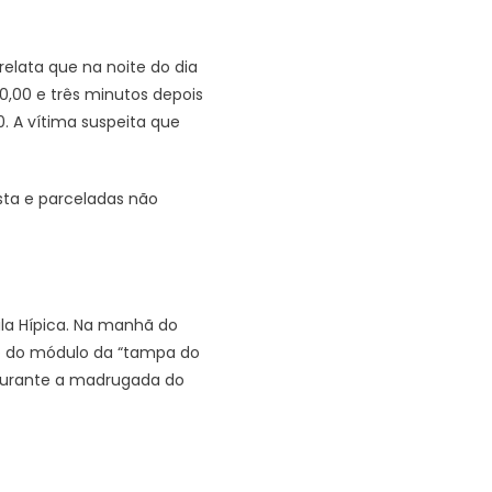
relata que na noite do dia
,00 e três minutos depois
. A vítima suspeita que
sta e parceladas não
ila Hípica. Na manhã do
rto do módulo da “tampa do
 durante a madrugada do