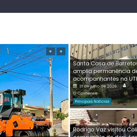
Santa Casa de Barreto
amplia permanência d
acompanhantes na UT
Auth
Posted
31 de julho de 2026
on
O Colinense
Principais Notícias
Boutique na Av. Â
Rodrigo Vaz visitou Col
invadida por cri
Aut