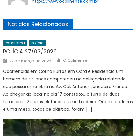
https://www.ocolinense.com.br
Noticias Relacionados
Panorama
Polícia
POLÍCIA 27/03/2026
Author
Posted
O Colinense
27 de março de 2026
on
Ocorrências em Colina Furtos em Obra e Residência Um
homem de 44 anos compareceu na delegacia relatando
que possui uma obra na Av. Cel. Antenor Junqueira Franco.
Ao chegar ao local no dia 17 constatou o furto de duas
furadeiras, 2 serras elétricas e uma lixadeira. Quatro cadeiras
e uma mesa, todas de plástico, foram […]