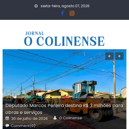
Skip
sexta-feira, agosto 07, 2026
to
content
Deputado Marcos Pereira destina R$ 3 milhões para
obras e serviços
Author
Posted
O Colinense
30 de julho de 2026
on
Comment(0)