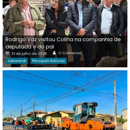
Rodrigo Vaz visitou Colina na companhia de
deputada e do pai
Author
Posted
O Colinense
31 de julho de 2026
on
Jaborandi
Principais Notícias