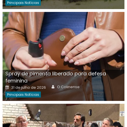
Principais Notícias
Spray de pimenta liberado para defesa
feminina
Author
Posted
O Colinense
31 de julho de 2026
on
Principais Notícias