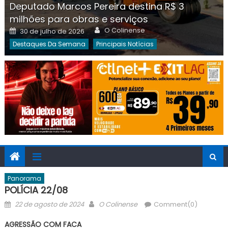
Deputado Marcos Pereira destina R$ 3
milhões para obras e serviços
Author
Posted
O Colinense
30 de julho de 2026
on
Destaques Da Semana
Principais Notícias
Panorama
POLÍCIA 22/08
Posted
Author
22 de agosto de 2024
O Colinense
Comment(0)
on
AGRESSÃO COM FACA