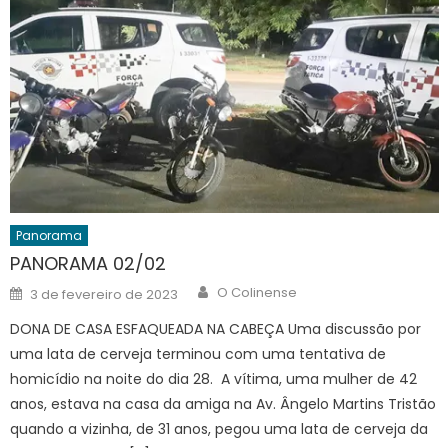
Panorama
PANORAMA 02/02
Author
Posted
O Colinense
3 de fevereiro de 2023
on
DONA DE CASA ESFAQUEADA NA CABEÇA Uma discussão por
uma lata de cerveja terminou com uma tentativa de
homicídio na noite do dia 28. A vítima, uma mulher de 42
anos, estava na casa da amiga na Av. Ângelo Martins Tristão
quando a vizinha, de 31 anos, pegou uma lata de cerveja da