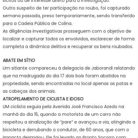
ilícitos ou de interesse direto para a investigação.
Outro suspeito de ter participação no roubo, foi capturado
semana passada, preso temporariamente, sendo transferido
para a Cadeia Pública de Colina.
As diligências investigativas prosseguem com o objetivo de
localizar e capturar todos os envolvidos, esclarecer de forma
completa a dinâmica delitiva e recuperar os bens roubados.
ABATE EM SÍTIO
Um sitiante compareceu à delegacia de Jaborandi relatando
que na madrugada do dia 17 dois bois foram abatidos na
propriedade, sendo encontradas no local apenas as patas e
as cabeças dos animais.
ATROPELAMENTO DE CICLISTA E IDOSO
UM ciclista seguia pela Avenida José Francisco Azedo na
manhã do dia 15, quando a motorista de um carro não
respeitou a sinalização de “pare” e avançou a via, atingindo a
bicicleta e derrubando o condutor, de 60 anos, que com o
impacto desmaiou. Ele foi levado ao Pronto Socorro com