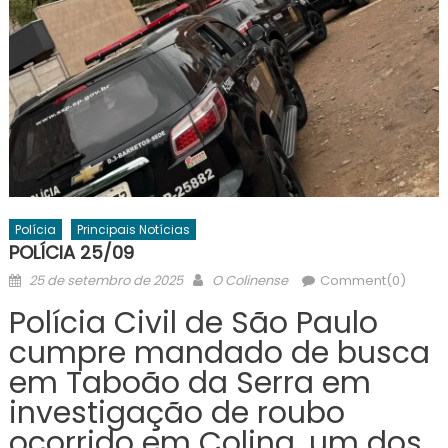
Polícia
Principais Notícias
POLÍCIA 25/09
Posted
Author
25 de setembro de 2025
O Colinense
Comment(0)
on
Polícia Civil de São Paulo
cumpre mandado de busca
em Taboão da Serra em
investigação de roubo
ocorrido em Colina, um dos