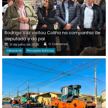
Rodrigo Vaz visitou Colina na companhia de
deputada e do pai
Author
Posted
O Colinense
31 de julho de 2026
on
Jaborandi
Principais Notícias