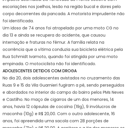
escoriações nos joelhos, lesão na região bucal e dores pelo
corpo decorrentes da pancada. A motorista imprudente não
foi identificada.
Um idoso de 74 anos foi atropelado por uma moto CG no
dia 13 e ainda se recupera do acidente, que causou
internação e fraturas no fêmur. A família relata na
ocorrência que a vítima conduzia sua bicicleta elétrica pela
Rua Schmidt Ivamoto, quando foi atingida por uma moto
empinada. O motociclista não foi identificado.
ADOLESCENTES DETIDOS COM DROGA
No dia 20, dois adolescentes avistados no cruzamento das
Ruas 9 e 15 da Vila Guarnieri fugiram a pé, sendo perseguidos
e abordados no interior do campo do bairro pelos PMs Neves
e Castilho. No maço de cigarros de um dos menores, 14
anos, havia 12 cápsulas de cocaína (19g), 9 invólucros de
maconha (10g) e R$ 20,00. Com o outro adolescente, 16
anos, foi apreendida uma sacola com 28 porções de
maconha (71g) e R$ 20,00. A genitora e a tia dos menores os