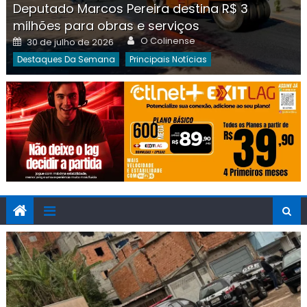
Deputado Marcos Pereira destina R$ 3
milhões para obras e serviços
Author
Posted
O Colinense
30 de julho de 2026
on
Destaques Da Semana
Principais Notícias