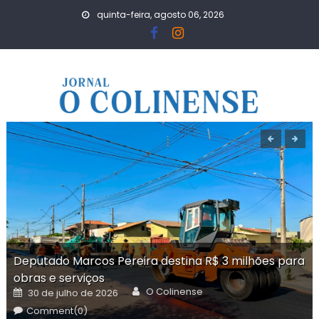
Skip
quinta-feira, agosto 06, 2026
to
content
Deputado Marcos Pereira destina R$ 3 milhões para
obras e serviços
Author
Posted
O Colinense
30 de julho de 2026
on
Comment(0)