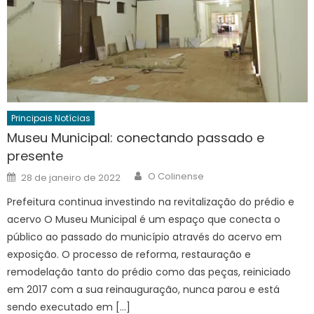
Principais Notícias
Museu Municipal: conectando passado e
presente
Author
Posted
O Colinense
28 de janeiro de 2022
on
Prefeitura continua investindo na revitalização do prédio e
acervo O Museu Municipal é um espaço que conecta o
público ao passado do município através do acervo em
exposição. O processo de reforma, restauração e
remodelação tanto do prédio como das peças, reiniciado
em 2017 com a sua reinauguração, nunca parou e está
sendo executado em […]