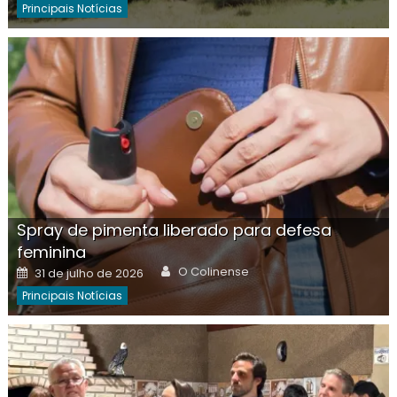
Principais Notícias
Spray de pimenta liberado para defesa
feminina
Author
Posted
O Colinense
31 de julho de 2026
on
Principais Notícias