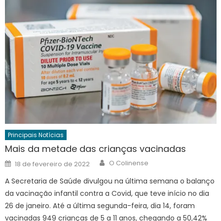
Principais Notícias
Mais da metade das crianças vacinadas
Author
Posted
O Colinense
18 de fevereiro de 2022
on
A Secretaria de Saúde divulgou na última semana o balanço
da vacinação infantil contra a Covid, que teve início no dia
26 de janeiro. Até a última segunda-feira, dia 14, foram
vacinadas 949 crianças de 5 a 11 anos, chegando a 50,42%