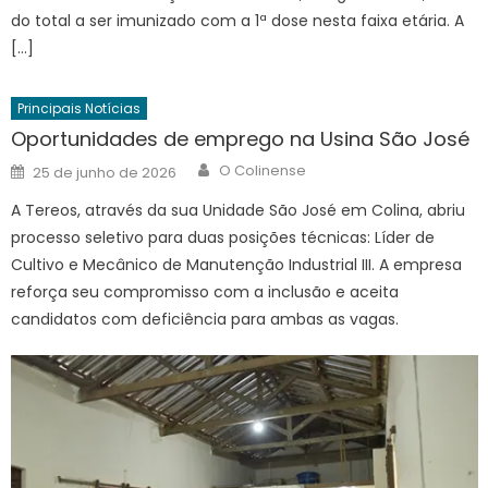
do total a ser imunizado com a 1ª dose nesta faixa etária. A
[…]
Principais Notícias
Oportunidades de emprego na Usina São José
Author
Posted
O Colinense
25 de junho de 2026
on
A Tereos, através da sua Unidade São José em Colina, abriu
processo seletivo para duas posições técnicas: Líder de
Cultivo e Mecânico de Manutenção Industrial III. A empresa
reforça seu compromisso com a inclusão e aceita
candidatos com deficiência para ambas as vagas.