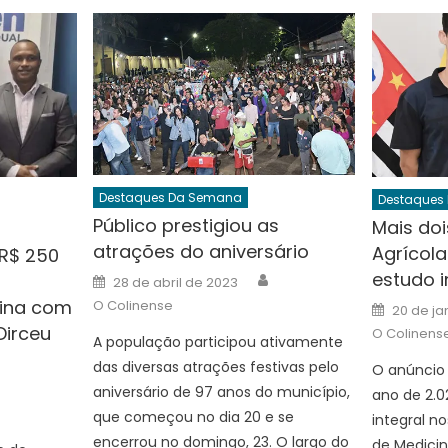
Destaques Da Semana
Destaques
Público prestigiou as
Mais doi
atrações do aniversário
Agrícol
 R$ 250
Author
estudo i
Posted
28 de abril de 2023
on
lina com
Posted
O Colinense
20 de ja
on
Dirceu
O Colinens
A população participou ativamente
das diversas atrações festivas pelo
O anúncio
uthor
aniversário de 97 anos do município,
ano de 2.0
que começou no dia 20 e se
integral n
encerrou no domingo, 23. O largo do
de Medicin