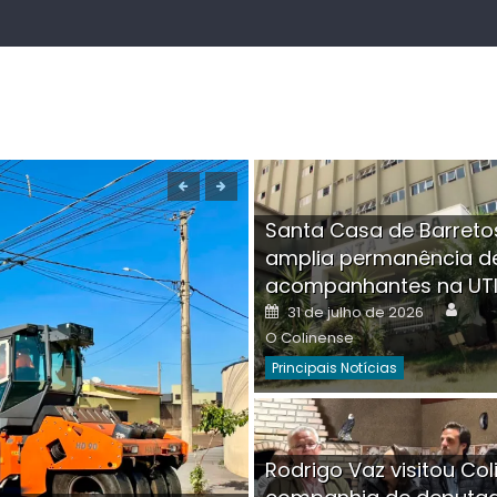
Santa Casa de Barreto
amplia permanência d
acompanhantes na UT
Auth
Posted
31 de julho de 2026
on
O Colinense
Principais Notícias
Boutique na Av. Â
Rodrigo Vaz visitou Col
invadida por cri
Aut