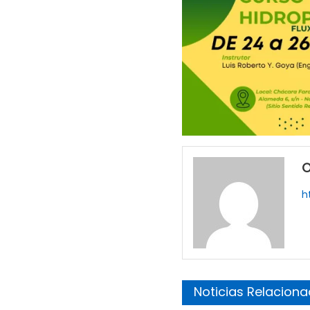
O
h
Noticias Relacion