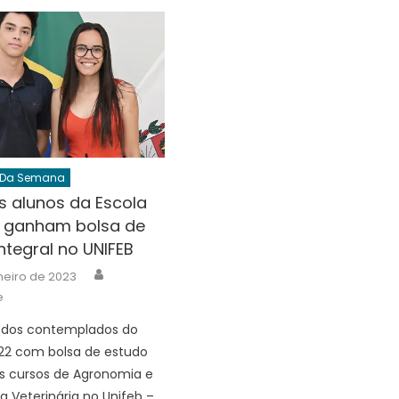
 Da Semana
s alunos da Escola
a ganham bolsa de
ntegral no UNIFEB
Author
neiro de 2023
e
 dos contemplados do
22 com bolsa de estudo
os cursos de Agronomia e
a Veterinária no Unifeb –