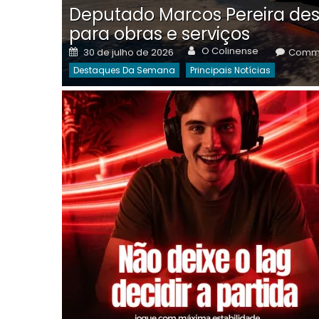
Deputado Marcos Pereira des
para obras e serviços
Author
Posted
O Colinense
30 de julho de 2026
Comme
on
Destaques Da Semana
Principais Notícias