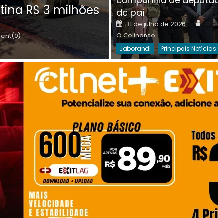
companhia de deputa
Posted
O C
30 de julho de 2026
tina R$ 3 milhões
on
do pai
Destaques Da Semana
Princip
Auth
Posted
31 de julho de 2026
on
O Colinense
nt(0)
Jaborandi
Principais Notícias