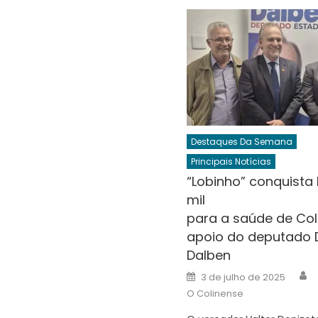
Destaques Da Semana
Principais Notícias
“Lobinho” conquista
mil
para a saúde de Co
apoio do deputado 
Dalben
A
Posted
3 de julho de 2025
on
O Colinense