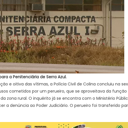
para a Penitenciária de Serra Azul.
 e oitiva das vítimas, a Polícia Civil de Colina concluiu na sext
usos cometidos por um perueiro, que se aproveitava da função 
a zona rural. O inquérito já se encontra com o Ministério Públ
er a denúncia ao Poder Judiciário. O perueiro foi transferido par