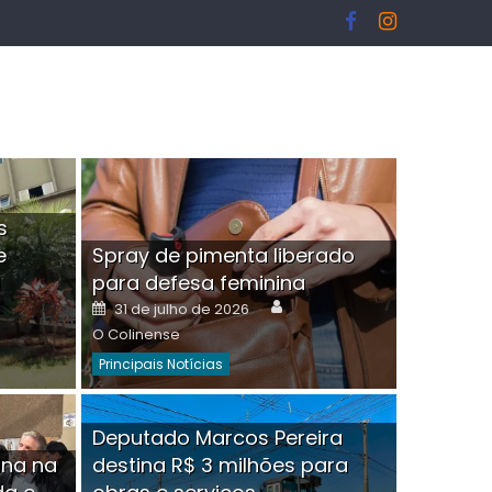
s
e
Spray de pimenta liberado
I
para defesa feminina
or
Author
Posted
31 de julho de 2026
on
O Colinense
Principais Notícias
ngelo Martins Tristão é
Deputado Marcos Pereira
ina na
destina R$ 3 milhões para
minoso mascarado
Empres
hor