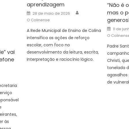
aprendizagem
“Não é o
Author
mas o p
Posted
28 de maio de 2026
on
generos
O Colinense
Posted
11 de ju
A Rede Municipal de Ensino de Colina
on
O Colinens
intensifica as ações de reforço
escolar, com foco no
Padre Sant
e” vai
desenvolvimento da leitura, escrita,
campanha 
lefone
interpretação e raciocínio lógico.
Christi, q
uthor
tonelada d
agasalhos 
de vulnerab
ecretaria
erviço
esponsável
e
irantes,
er às
Pessoa