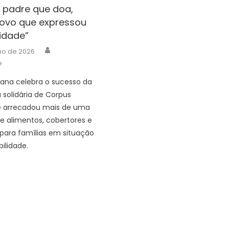
 padre que doa,
ovo que expressou
idade”
Author
nho de 2026
e
ana celebra o sucesso da
solidária de Corpus
ue arrecadou mais de uma
e alimentos, cobertores e
para famílias em situação
ilidade.