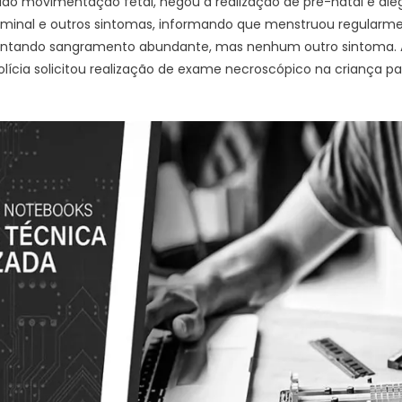
ido movimentação fetal, negou a realização de pré-natal e ale
nal e outros sintomas, informando que menstruou regularmen
entando sangramento abundante, mas nenhum outro sintoma. A 
lícia solicitou realização de exame necroscópico na criança 