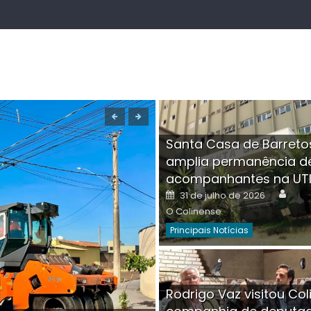
Santa Casa de Barreto
amplia permanência d
acompanhantes na UT
Auth
Posted
31 de julho de 2026
on
O Colinense
Principais Notícias
Boutique na Av. Â
Rodrigo Vaz visitou Col
invadida por cri
Aut