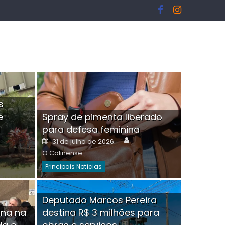
s
e
Spray de pimenta liberado
I
para defesa feminina
or
Author
Posted
31 de julho de 2026
on
O Colinense
Principais Notícias
ngelo Martins Tristão é
Deputado Marcos Pereira
ina na
destina R$ 3 milhões para
minoso mascarado
Empres
hor