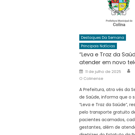
Destaques Da Semana
Principais Notícias
“Leva e Traz da Saúd
atender em novo te
A
Posted
11 de julho de 2025
on
O Colinense
A Prefeitura, atra vés da S
de Saúde, informa que o s
“Leva e Traz da Saúde”, r
pelo transporte gratuito d
pacientes acamados, cade
gestantes, além de atend
diretrizes do Estatuto da 