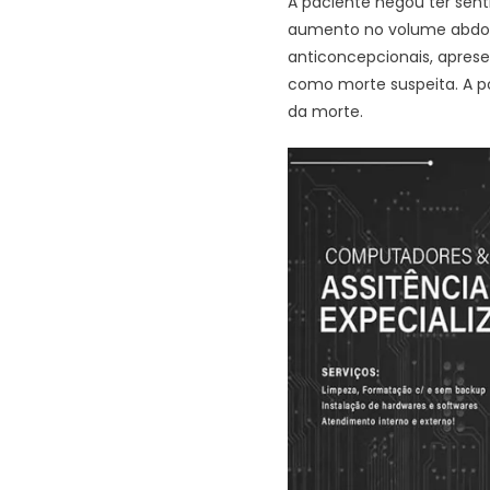
A paciente negou ter sent
aumento no volume abdomi
anticoncepcionais, apres
como morte suspeita. A po
da morte.