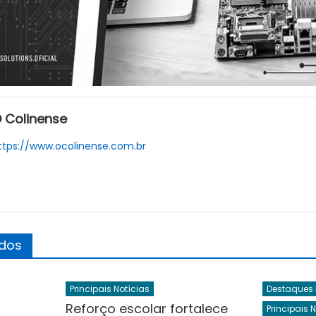
 Colinense
ttps://www.ocolinense.com.br
ados
Principais Notícias
Destaques
Reforço escolar fortalece
Principais 