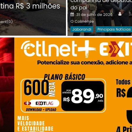
companhia de deputa
Posted
O C
30 de julho de 2026
tina R$ 3 milhões
on
do pai
Destaques Da Semana
Princip
Auth
Posted
31 de julho de 2026
on
O Colinense
nt(0)
Jaborandi
Principais Notícias