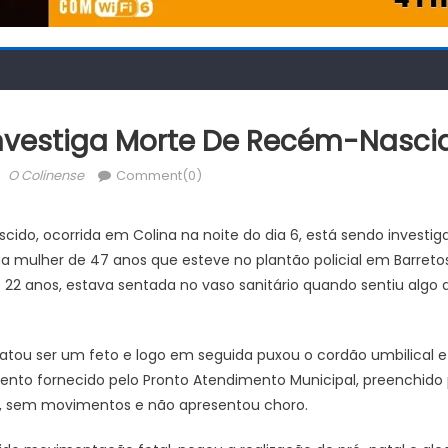
l Investiga Morte De Recém-Nasci
Author
O Colinense
Comment(0)
o, ocorrida em Colina na noite do dia 6, está sendo investigada
a mulher de 47 anos que esteve no plantão policial em Barretos
e 22 anos, estava sentada no vaso sanitário quando sentiu algo 
tatou ser um feto e logo em seguida puxou o cordão umbilical 
to fornecido pelo Pronto Atendimento Municipal, preenchido p
a, sem movimentos e não apresentou choro.