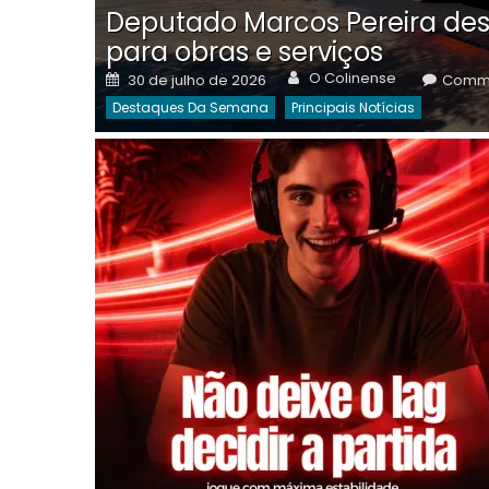
Deputado Marcos Pereira des
para obras e serviços
Author
Posted
O Colinense
30 de julho de 2026
Comme
on
Destaques Da Semana
Principais Notícias