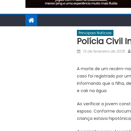
Principais Notícias
Polícia Civi
Posted
13 de fevereiro de 2025
on
A morte de um recém-nascid
caso foi registrado por um
informando que a filha, d
e cair na água.
Ao verificar a jovem cons
esposo. Conforme documen
criança estava hipotônic