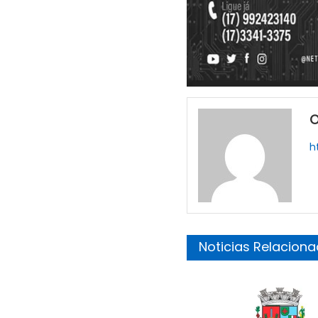
O
h
Noticias Relacion