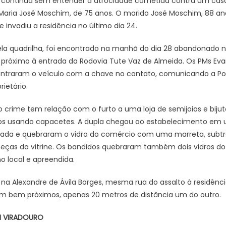
 continua sem entender a atrocidade cometida contra um casal
ria José Moschim, de 75 anos. O marido José Moschim, 88 anos
invadiu a residência no último dia 24.
ela quadrilha, foi encontrado na manhã do dia 28 abandonado 
 próximo à entrada da Rodovia Tute Vaz de Almeida. Os PMs Ev
ntraram o veículo com a chave no contato, comunicando a Políci
rietário.
se o crime tem relação com o furto a uma loja de semijoias e biju
íduos usando capacetes. A dupla chegou ao estabelecimento e
çada e quebraram o vidro do comércio com uma marreta, subtr
eças da vitrine. Os bandidos quebraram também dois vidros do 
 local e apreendida.
ca na Alexandre de Ávila Borges, mesma rua do assalto à residê
icam bem próximos, apenas 20 metros de distância um do outro.
M VIRADOURO