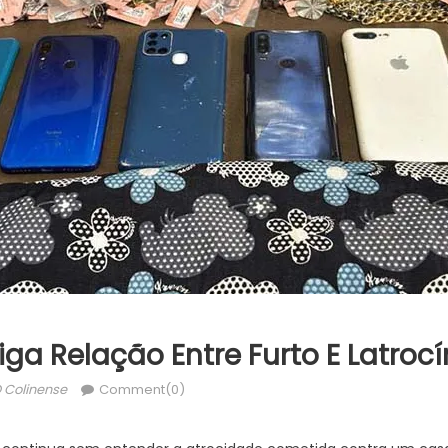
tiga Relação Entre Furto E Latrocí
uthor
 Colinense
Comment(0)