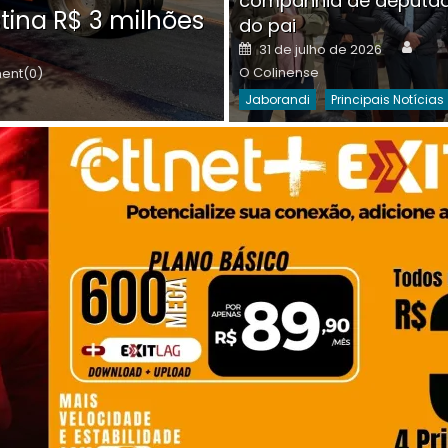
companhia de deputa
Posted
O C
30 de julho de 2026
tina R$ 3 milhões
on
do pai
Destaques Da Semana
Princip
Auth
Posted
31 de julho de 2026
on
O Colinense
nt(0)
Jaborandi
Principais Notícias