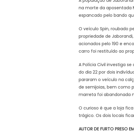
A população de Jaborandi
na morte da aposentada Ma
espancado pelo bando que 
O veículo Spin, roubado p
propriedade de Jaborandi,
acionados pelo 190 e enco
carro foi restituído ao prop
A Polícia Civil investiga 
do dia 22 por dois indiv
pararam o veículo na cal
de semijoias, bem como p
marreta foi abandonada no
O curioso é que a loja fi
trágico. Os dois locais f
AUTOR DE FURTO PRESO E