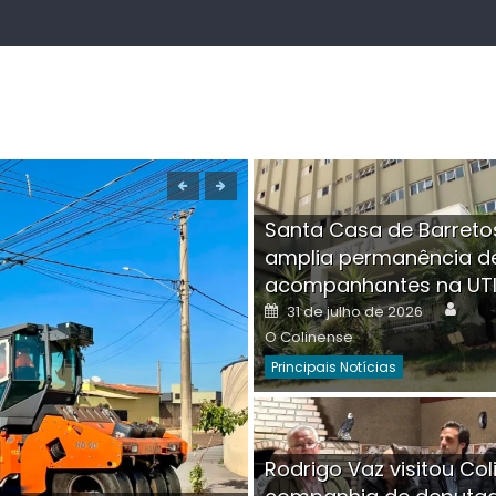
Santa Casa de Barreto
amplia permanência d
acompanhantes na UT
Auth
Posted
31 de julho de 2026
on
O Colinense
Principais Notícias
Boutique na Av. Â
Rodrigo Vaz visitou Col
invadida por cri
Aut