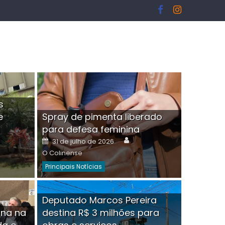
s
e
Spray de pimenta liberado
I
para defesa feminina
or
Author
Posted
31 de julho de 2026
on
O Colinense
Principais Notícias
ngelo Martins Tristão é
Deputado Marcos Pereira
ina na
destina R$ 3 milhões para
minoso mascarado
Empres
hor