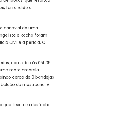
 de idosos, que resultou
, foi rendido e
no canavial de uma
angelista e Rocha foram
a Civil e a perícia. O
terias, cometido às 05h05
m uma moto amarela,
aindo cerca de 8 bandejas
balcão do mostruário. A
ncia que teve um desfecho