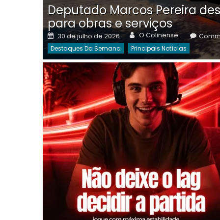
Deputado Marcos Pereira des
para obras e serviços
Author
Posted
O Colinense
30 de julho de 2026
Comme
on
Destaques Da Semana
Principais Notícias