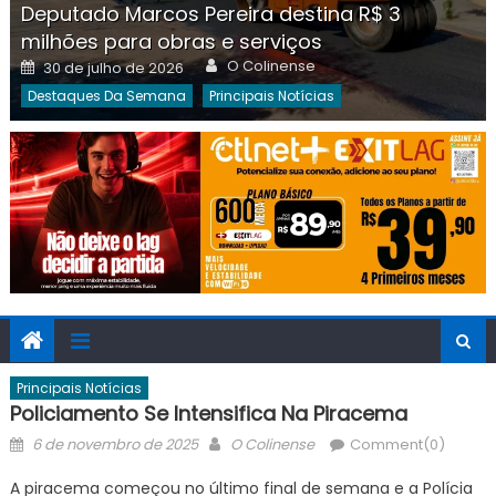
Deputado Marcos Pereira destina R$ 3
milhões para obras e serviços
Author
Posted
O Colinense
30 de julho de 2026
on
Destaques Da Semana
Principais Notícias
Principais Notícias
Policiamento Se Intensifica Na Piracema
Posted
Author
6 de novembro de 2025
O Colinense
Comment(0)
on
A piracema começou no último final de semana e a Polícia