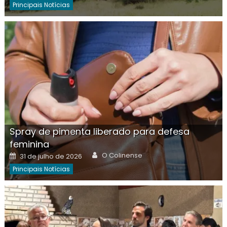
Principais Notícias
Spray de pimenta liberado para defesa
feminina
Author
Posted
O Colinense
31 de julho de 2026
on
Principais Notícias