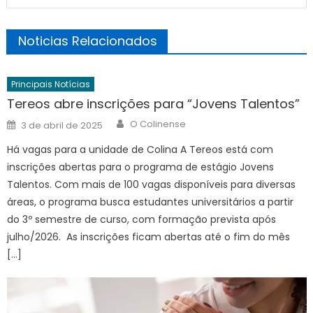
Noticias Relacionados
Principais Notícias
Tereos abre inscrições para “Jovens Talentos”
Author
Posted
O Colinense
3 de abril de 2025
on
Há vagas para a unidade de Colina A Tereos está com
inscrições abertas para o programa de estágio Jovens
Talentos. Com mais de 100 vagas disponíveis para diversas
áreas, o programa busca estudantes universitários a partir
do 3º semestre de curso, com formação prevista após
julho/2026. As inscrições ficam abertas até o fim do mês
[…]