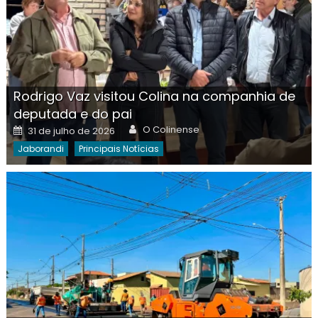
Rodrigo Vaz visitou Colina na companhia de
deputada e do pai
Author
Posted
O Colinense
31 de julho de 2026
on
Jaborandi
Principais Notícias