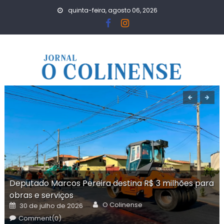
Skip
quinta-feira, agosto 06, 2026
to
content
Deputado Marcos Pereira destina R$ 3 milhões para
obras e serviços
Author
Posted
O Colinense
30 de julho de 2026
on
Comment(0)