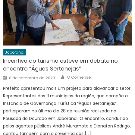
Jaborandi
Incentivo ao turismo esteve em debate no
encontro “Águas Sertanejas”
Author
Posted
O Colinense
8 de setembro de 2023
on
Prefeito apresentou mais um projeto para alavancar o setor
Representantes dos 11 municípios da região, que compõe a
Instância de Governança Turística “Águas Sertanejas”,
participaram no último dia 28 de reunião realizada na
Pousada do Dourado em Jaborandi. O encontro, conduzido
pelos agentes públicos André Muramoto e Dionatan Rodrigo,
contou também com a presença dos […]