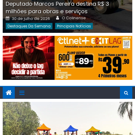
Deputado Marcos Pereira destina R$ 3
milhões para obras e serviços
Author
Posted
O Colinense
30 de julho de 2026
on
Destaques Da Semana
Principais Notícias