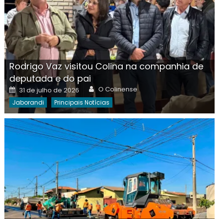
Rodrigo Vaz visitou Colina na companhia de
deputada e do pai
Author
Posted
O Colinense
31 de julho de 2026
on
Jaborandi
Principais Notícias