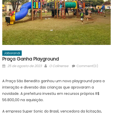
Jaborandi
Praça Ganha Playground
Posted
Author
25 de agosto de 2023
O Colinense
Comment(0)
on
A Praça São Benedito ganhou um novo playground para a
interação e diversão das crianças que aprovaram a
novidade. A prefeitura investiu em recursos próprios R$
56.800,00 na aquisição.
A empresa Super Sonic do Brasil, vencedora da licitação,