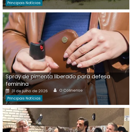
Principais Notícias
Spray de pimenta liberado para defesa
feminina
Author
Posted
O Colinense
31 de julho de 2026
on
Principais Notícias