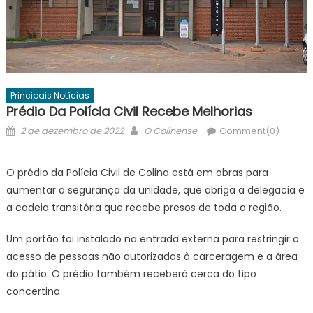
Principais Notícias
Prédio Da Polícia Civil Recebe Melhorias
Posted
Author
2 de dezembro de 2022
O Colinense
Comment(0)
on
O prédio da Polícia Civil de Colina está em obras para
aumentar a segurança da unidade, que abriga a delegacia e
a cadeia transitória que recebe presos de toda a região.
Um portão foi instalado na entrada externa para restringir o
acesso de pessoas não autorizadas à carceragem e a área
do pátio. O prédio também receberá cerca do tipo
concertina.