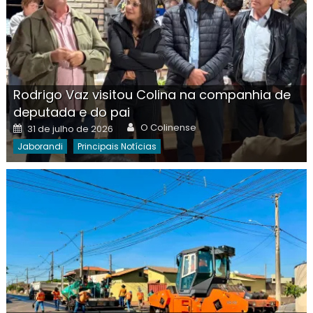
Rodrigo Vaz visitou Colina na companhia de
deputada e do pai
Author
Posted
O Colinense
31 de julho de 2026
on
Jaborandi
Principais Notícias