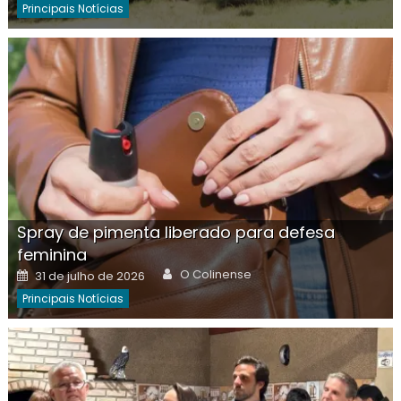
Principais Notícias
Spray de pimenta liberado para defesa
feminina
Author
Posted
O Colinense
31 de julho de 2026
on
Principais Notícias