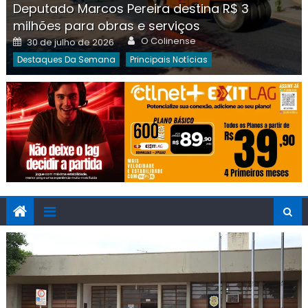
Deputado Marcos Pereira destina R$ 3
milhões para obras e serviços
Author
Posted
O Colinense
30 de julho de 2026
on
Destaques Da Semana
Principais Notícias