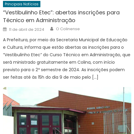
Principais Notícias
“Vestibulinho Etec”: abertas inscrições para
Técnico em Administração
Author
Posted
O Colinense
11 de abril de 2024
on
A Prefeitura, por meio da Secretaria Municipal de Educação
e Cultura, informa que estão abertas as inscrições para o
“Vestibulinho Etec” do Curso Técnico em Administração, que
será ministrado gratuitamente em Colina, com início
previsto para o 2º semestre de 2024. As inscrições podem
ser feitas até às 15h do dia 9 de maio pelo […]