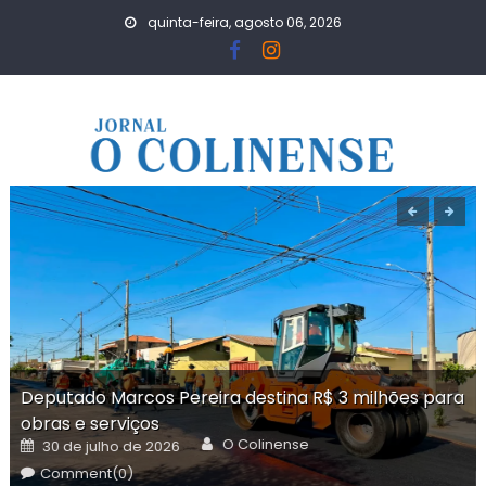
Skip
quinta-feira, agosto 06, 2026
to
content
Deputado Marcos Pereira destina R$ 3 milhões para
obras e serviços
Author
Posted
O Colinense
30 de julho de 2026
on
Comment(0)